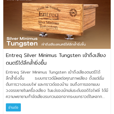
แผ่นเสียงของ NAD C588 (สลับกับ Project Debut 2) มา
ใกล้จุดของขาเดิมของเครื่องเสียง อย่าวางรองรับใต้ขาของ
ลิไฟร์เครื่องเล่นแผ่นเสียง เครื่องเล่นซีดี DAC ลำโพง
ตลอดก็คือ จะเป็นสายที่รักษาความเรียบของสัญญาณได้ดีมาก
ต่อใช้งานด้วยกันครับ คิดว่าน่าจะเหมาะสมลงตัว ซึ่งเมื่อใช้
เครื่องเสียงเด็ดขาด ยกเว้นคุณจะเอาขาเดิมของเครื่องเสียงออก
TAOC SCB-RS-HC50G เป็นแผ่นเพลทสลายแรงสั่นชิ้นเดี่ยว
เป็นสายสัญญาณที่สามารถใช้ได้โดยปราศจากข้อจำกัด ไม่ว่าจะ
งานแล้วไม่ผิดหวังจริงๆ ครับ ตัวเครื่องเป็นบอดี้โลหะ
ไปแล้ว และใช้ AUVA EQ รองทดแทนตามจุดนั้นๆ โดยทั่วไป
เป็นรุ่นหนึ่งในซีรีส์ SCB-RS-HC ซึ่งถือเป็นรุ่น Master Class
ใช้กับเครื่องเสียงในยุคใหม่หรือย้อนกลับไปใช้กับยุควินเทจก็ได้ทั้ง
(aluminum) แข็งแรง, ลดการรบกวนจากการสั่นและสัญญาณ
ขนาดทางกายภาพต่อ 1 ลูก มีเส้นผ่านศูนย์กลางขนาด 50
หรือ Flagship ในกลุ่ม Audio Board จาก TAOC มี
คู่ครับ เนื่องจากเป็นสายที่ไม่มีการปรุงแต่งใดๆ ในบุคลิกเสียงเพิ่ม
Noise ได้ดี Rega FONO MINI A2D MK2 มีขนาดเล็กๆ
มิลลิเมตร สูง 28 มิลลิเมตร สำหรับ AUVA EQ นั้น สามารถ
โครงสร้างวัสดุแตกต่างกันถึง 7 ชั้น ที่พัฒนาต่อยอดจากรุ่น
เติม แต่จะเน้นเรื่องความสะอาดของสัญญาณเป็นหลัก ด้วย
บางๆ น่ารักดีครับ วางซ่อนมุมไหนก็ดูกลมกลืนกับสถานที่ภายใน
ปรับความสูงด้วยการหมุนเกลียวปรับให้สูงได้อีกประมาณ 3
SCB ปกติ เพื่อให้การดูดซับแรงสั่นสะเทือนอันยอดเยี่ยม
คุณสมบัติที่ยอดเยี่ยมคือ เน้นเรื่องความเป็นธรรมชาติเสียง
ห้องหรือชั้นวางเครื่อง มีช่องต่อสำหรับรับอินพุต RCA สำหรับ
มิลลิเมตร เผื่อความยืดหยุ่นในการรองรับ ผมได้ตัวรอง AUVA
มีการใช้โครงสร้าง Honeycomb Core (แบบรังผึ้ง) ร่วมกับ
มากกว่าสิ่งอื่น ดังนั้นการปรับเปลี่ยนจากสายเดิมๆ มาใช้สาย
ขยายหัวเข็ม MM พร้อมส่งสัญญาณทางช่องสัญญาณขาออก
EQ มาทดสอบสองเบอร์ครับ รหัส CSA 1 ที่รองรับน้ำหนัก (ต่อ
ไม้และวัสดุอื่นๆ เพื่อเพิ่มความแข็งแรงและการลดการสั่นสะเทือน
Tellurium Q จะไม่เกิดอาการ “ของขึ้นโผงผาง ทันทีทันใด” แต่
ไปยังภาค LINE ของแอมป์ คือนำมาต่อคั่นกลางระหว่าง
ตัว) 0-4 กิโลกรัม มีจำนวน 4 ชิ้น และรุ่นรหัส CSA 2 รองรับ
อย่างมีประสิทธิภาพ เหมาะสำหรับวางใต้อุปกรณ์เครื่องเสียง
การเปลี่ยนแปลงจะค่อยเป็นไปอย่างละเมียดละไมราบรื่น และเมื่อ
Entreq Silver Minimus Tungsten เข้าถึงเสียง
เครื่องเล่นแผ่นเสียงและแอมปลิไฟล์ทั่วไปนั่นเอง ที่น่าสนใจ
น้ำหนัก (ต่อตัว) 4-10 กิโลกรัม จำนวน 3 ชิ้น คือถ้าคำนวณ
ขนาดใหญ่ ที่ต้องการความคงตัวสูงและลดผลกระทบจากแรงสั่น
พ้นการฟังเพลงไปสักหนึ่งถึงสองเพลง คุณจะรับรู้ได้เลยว่า
ดนตรีได้ลึกล้ำยิ่งขึ้น
ไปกว่านั้น คือมีช่องเชื่อมต่อ USB สำหรับแปลงเพลงจากแผ่น
ตามการใช้งาน ชุด 4 ชิ้น (CSA 1) จะรับน้ำหนักสูงสุดที่ 16
สะเทือน พื้นผิวภายนอกสุด สีเทาเข้มเมทัลลิค (Dark Gray
ความเปลี่ยนแปลงที่เกิดขึ้นนั้นไม่ธรรมดา อะไรที่เราได้จากสาย
เสียงเป็นดิจิตอลไฟล์ เก็บไว้ฟังได้ด้วยสิครับ‼️ (สามารถ
กิโลกรัม และชุด 3 ชิ้น (CSA 2) รับน้ำหนักได้ 30 กิโลกรัม
Metallic) มีขนาด 500 × 450 × 52 มม. น้ำหนักประมาณ
Tellurium Q Silver lll สิ่งที่ผมสามารถเรียนรู้ได้แทบจะทันทีหลัง
Entreq Silver Minimus Tungsten เข้าถึงเสียงดนตรีได้
ดาวน์โหลดซอฟต์แวร์ Digital Audio Editor มาใช้งานได้)
Preview ต้องยอมรับว่าเป็นการจัดวางที่ผิดแผกไปจากรูป
10 กิโลกรัมต่อแผ่น TAOC SCB-RS-HC50G เป็น
จากฟังอัลบั้มคุ้นหูนั่นก็คือ Tellurium Q Silver lll ยังคงจุดเด่น
ลึกล้ำยิ่งขึ้น ระบบกราวด์มีผลต่อคุณภาพเสียง ตั้งแต่เริ่ม
นี่คือ Phono Pre-amplifier สำหรับเครื่องเล่นแผ่นเสียง ที่
แบบของตัวรองแบบอื่นๆ คือเราจะต้องวางด้านที่เป็นซิลิโคนยาง
Audio Board ประสิทธิภาพสูงระดับ Flagship ของ TAOC ที่
เรื่องรายละเอียดที่ระยิบระยับ ดีงามตามสไตล์ "Silver" แต่เพิ่ม
ต้นการวางระบบไฟ และกราวด์ของบ้าน จนถึงการออกแบบ
ใช้หัวเข็มแบบ MM (Moving Magnet) เหมาะสำหรับคนที่รักแผ่น
รองรับกับพื้น ส่วนบนที่เป็นโลหะมีตราโลโก้ให้วางด้านใต้ของ
ช่วยลดแรงสั่นสะเทือนและปรับปรุงคุณภาพเสียง เหมาะกับผู้ที่
เติมความสมจริงและมิติด้านลึกให้โดดเด่นยิ่งขึ้นกว่ารุ่นเดิมอย่าง
วงจรขยายในเครื่องเสียง ในแง่ของนักเล่นระดับออดิโอไฟล์ ได้มี
ไวนิล และต้องการคุณภาพเสียงที่ดีขึ้นเมื่อเชื่อมต่อกับช่อง Line
เครื่องเสียง หลายคนอาจจะวางผิดพลาด เอายางซิลิโคนขึ้นด้าน
ต้องการเพิ่มความคงที่และความชัดเจนของเสียงในระบบเครื่อง
แน่นนอน และมีอยู่สองเรื่องด้วยกัน ซึ่งทำให้สายสายนำสัญญาณ
ความพยายามกำจัดเสียงรบกวนออกจากระบบกราวด์ในหลาก
ของแอมป์ครับ PREVIEW • ผลการใช้งานทั่วไป ก็ขอ
บน เอาโลหะลงด้านล่าง? สิ่งที่ตามมาจะทำให้คุมไวเบรชั่นไม่ได้
เสียง โดยสามารถวางรองเครื่องเสียงแบบแยกอิสระชิ้นต่อชิ้น
(XLR) และสายลำโพง Silver lll มีความผิดแผกแตกต่างจาก
หลายวิธี อาทิเครื่องกรอง หรือระบบชีลด์ต่างๆ สำหรับ
สรุปเลยนะครับ ว่าพอใจมากๆ แม้อาจจะไม่ใช่รุ่นแพง รุ่นโปร แต่
ระบบการสลายการสั่นไม่เข้าสู่ AUVA Chamber แดมปิ้งทำงาน
เป็นออดิโอบอร์ดที่วางรองอุปกรณ์ได้ผลต่อเสียงอย่างน่าทึ่ง
อ่านต่อ
สายทั่วไปก็คือ เราจะได้รับฟังเสียงดนตรี ที่มีการจัดวางจุด
Entreq แบรนด์ชั้นนำจากสวีเดน ได้เสนอวิถีทางที่เรียบง่าย แบบ
ความคุ้มค่านี่ ต้องบอกว่าน่าประทับใจ ให้คุณภาพเสียงที่เรียบ
ผิดทิศ เกิดเสียงทึบ เบสบวม อิมเมจหลวมๆ ไม่แม่นยำ พูดง่ายๆ
เลยทีเดียว โดยเฉพาะอุปกรณ์ที่เป็นเครื่องเสียงที่มีระบบกลไก