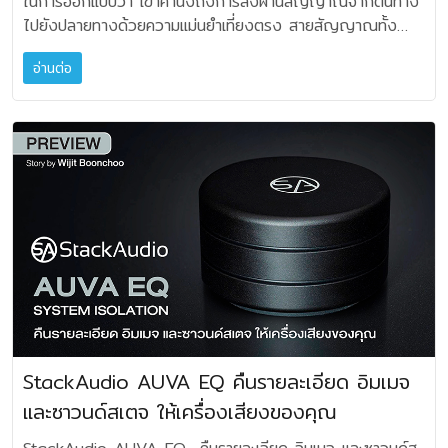
ในการออกแบบว่า เขาคำนึงถึงการส่งผ่านสัญญาณจากต้นทาง
แอมป์กำลังขับสูงเข้าทางช่องนี้ได้ตรง สายไฟคุณภาพสูง ที่ให้
เปลี่ยนแปลงเกิดขึ้น จากเสียงเดิมที่เราเคยฟังทุกวัน แต่ถ้ายังไม่
โดยผ่านกระบวนการกลั่นด้วยไฟฟ้า (ตกผลึกด้วยการไล่
ไปยังปลายทางด้วยความแม่นยำเที่ยงตรง สายสัญญาณทั้ง
มาพร้อมกับตัว PowerBRIDGE-EX 20A นั้น ออกแบบมาให้ใช้
มั่นใจ ให้ใช้วิธีฟังไปให้ครบทั้งอัลบั้มเพลง หรือประมาณสัก 30
ออกซิเจน) เพื่อลดปริมาณออกซิเจนให้เหลือน้อยกว่า 0.001%
หลายของเขาจะต้องไม่ทำตัวเป็นฟิลเตอร์ หรือเป็นตัวหักล้าง
งานร่วมกันโดยเฉพาะนะครับ สังเกตจากหัวสายสำหรับเสียบซ็อก
นาที อย่างผ่อนคลาย ไม่ต้องเคร่งเครียดหรือคอยจับผิดอะไร ไม่
ในเรื่องของสายลำโพงพื้นฐาน เส้นที่ไม่ใหญ่โต นอกจากจะมีข้อ
อ่านต่อ
สัญญาณใดๆ ในเส้นทาง ดังนั้นการบาลานซ์ระหว่างตัวนำฉนวน
เก็ต หรือช่องต่อนั้นจะเป็นลักษณะเฉพาะ (ขั้วแบน) เราไม่สามารถ
ว่าจะทั้งจากแผ่นหรือสตรีมมิ่งก็ตาม จากนั้นให้ทดลองถอด Clef
สงสัยในเรื่องเกี่ยวกับความบริสุทธิ์ของตัวนำและความสมดุลของ
และกรรมวิธีทางเคมีคัลในการชุบตัวนำ ขั้วต่อ ก็จะต้องมีโทนัลบา
ใช้สายไฟทั่วไป หรืออัพสายอื่นๆ มาเสียบต่อได้ แต่ก็อยากให้
Audio GroundZERO MK II ออก เว้นระยะสัก 4-5 นาที แล้ว
ชนวนแล้ว ก็ยังมีอีกเรื่องหนึ่งคือ คนมักจะพูดถึงสายประเภทที่
ลานซ์ที่ลงตัวเป็นสำคัญ หลักการออกแบบของ Tellurium Q
มั่นใจได้ว่า การออกแบบสายไฟเพื่อใช้กับตัวเครื่องของ
ต่อกลับเข้าไปใหม่ ฟังอีกครั้ง ผมเชื่อว่าคุณจะสัมผัสความแตก
เป็นตัวนำแกนเดี่ยวขนาดใหญ่เส้นเดียว กับสายฝอยหลายเส้น ว่า
แตกต่างจากผู้ผลิตสายสัญญาณทั่วไป TQ ไม่มีการเน้นเรื่อง
PowerBRIDGE-EX 20A นั้น เขามีการคำนวณถึงความสมดุล
ต่างอย่างน่าประหลาดใจเลยทีเดียว โดยเฉพาะท่านที่ใช้ระบบเพลง
แบบใดจะดีกว่ากัน สายลำโพงแบบสายแข็งเดี่ยว (Solid Core)
ของการตลาดเกี่ยวกับวัสดุตัวนำ แต่เน้นไปที่พฤติกรรมของ
อยู่แล้ว จึงไม่มีความจำเป็นใดๆ ต้องไปขวนขวายหาสายไฟอื่น
สตรีมมิ่ง หรือมี DAC ในระบบ ผลการทดสอบ สามารถสรุป
และสายฝอย (Stranded) จะแตกต่างกันหลักๆ ที่โครงสร้าง
สัญญาณ และความถูกต้องของเฟสเป็นสำคัญ (Time Domain
มาใช้แทน หลังจากเสียบต่อกับปลั๊กไฟผนังบ้านแล้ว พบว่าที่ตัว
ได้เลยว่า ระบบกราวนด์บล็อก Clef Audio GroundZERO
ตัวนำและลักษณะเสียง สายแข็งใช้ทองแดงเส้นเดียวหลักๆ จะให้
& Phase Behaviour) แนวคิดหลัก เมื่อมีสัญญาณเดินทาง
เครื่องจะแสดงสถานะ 3 อย่างขึ้นมาเป็นปุ่มไฟ LED คือ Power
MK II มีประโยชน์มากครับ ในแง่การได้มาซึ่งความคลีน ความ
เสียงที่สะอาด โฟกัสแม่นยำ เบสอิ่มดี แต่เดินสายยาก เพราะตัว
ผ่านสาย อาจจะเกิดการเลื่อนของเฟส อาการหน่วงหรือดีเลย์ และ
(แดง), Ground (เขียว), Filter (เขียว) แสดงถึงความพร้อมที่
สะอาดเอี่ยมของเสียง และมันจะไม่ได้เข้ามาสร้างปรากฏการณ์
สายจะแข็ง แต่สายฝอยใช้เส้นทองแดงเล็กๆ บิดเกลียวรวมกัน จะ
การบิดเบือนของรูปคลื่นได้ ดังนั้นผลที่ได้จากสายนำสัญญาณที่
จะทำงานแล้ว ช่องต่อที่ผ่านวงจรกรอง (Filtered) ที่มีอยู่ 3
วุ่นวายกับความถี่เสียง เช่นเพิ่มแหลมสดใสให้รู้สึก ว้าว!!! อะไร
มีความยืดหยุ่นสูงกว่า และมักจะให้เสียงโดยรวมสมดุลและปลาย
แม้มีตัวนำชั้นดีมาก แต่อาจจะเบี่ยงเบนตำแหน่งดนตรี ทำให้ขาด
ชุด ชุดละ 2 ช่อง รวมหกช่องปลั๊กอินนั้น ผมขอแนะนำให้ใช้
ทำนองนั้น ทว่าอารมณ์ที่เราฟังจะเริ่มเปลี่ยนไป สามารถสัมผัสได้
เสียงแหลมจะละเอียดได้มากกว่า ดังนั้นสายลำโพงของ WEAVA
ความคมชัด และรายละเอียดทางด้านแอมเบี้ยนหายไป ดนตรีจริง
อุปกรณ์จำพวกแหล่งโปรแกรมเสียบต่อเข้าไปจะได้ผลดีอย่างมาก
ถึงพื้นเสียงที่แตกต่าง เข้าถึงความสงัดช่วงเสียงดนตรี และ
แม้จะมีขนาดพื้นฐาน แต่ก็เลือกใช้สายที่เป็นเส้นทองแดงฝอย
นั้นไม่ใช่เพียงแค่ “ความถี่” แต่จะหมายถึงการสนองตอบของ
อาทิเครื่อง DAC, เครื่องเล่นซีดี, เครื่อง Streamer หรือเครื่อง
จังหวะที่กระชับจะสมจริง หรือในดนตรีบางช่วงก็จะดูผ่อนคลาย
บริสุทธิ์มารวมตัวกัน นอกจากความพยายามในเรื่องของ
สัญญาณความถี่ด้วย เหตุการณ์นี้เราเรียกว่า “เสียงเกิดขึ้นตาม
เล่นแผ่นเสียงเป็นต้น ส่วนเพาเวอร์แอมป์ อินทิเกรเต็ดแอมป์ ควร
ขึ้นมาก เปรียบได้กับการชะล้างความสกปรก หรือฝุ่นที่เคยเกาะอยู่
StackAudio AUVA EQ คืนรายละเอียด อิมเมจ
ตัวนำบริสุทธิ์ สายลำโพง WEAVA ก็ยังต้องคำนึงถึง
ช่วงเวลา” เมื่อดนตรีบรรเลงขึ้นมาไม่ว่าจะเป็นชิ้นใดก็ตาม เช่น
ต่อในช่องปลั๊กไฟตรง Hi Power (Direct) เพื่อให้เครื่องที่กิน
กับเส้นเสียงและความถี่ให้สลายไป ดังนั้นผู้ใช้งาน GroundZERO
ปรากฏการณ์ ที่เรียกว่า Skin Effect คือปรากฏการณ์ที่ความถี่
และซาวนด์สเตจ ให้เครื่องเสียงของคุณ
การดีดกีตาร์ การกดคีย์เปียโน การสีไวโอลิน การตีกลอง สิ่ง
ไฟระดับสูง จะทำงานขยายได้อย่างเต็มที่ ผลจากการ
MK II สามารถรู้สึกได้ถึงฮาร์โมนิคสวยๆ ที่แตกต่างออกไปจาก
เสียงแหลมมักจะวิ่งบนผิวของวัสดุได้ดี และจะลดลงเมื่อลึกเข้าไป
แรกที่เราควรได้ก็คือการตอบสนองฉับไวของสัมผัสแรกสุด ที่
ทดสอบใช้งาน สิ่งที่พบได้ทันทีก็คือเสียงดนตรีที่จะสะอาดดีมาก
การฟังตามปกติก่อนหน้านั้น รายละเอียดที่โอบล้อมความรู้สึก