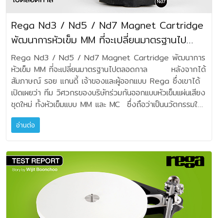
สุดท้ายคือนำมาทดลองคั่น สายไฟเอซี ที่กล่องไฟ (จากปลั๊กไฟ
ผลลัพธ์จะต้องกระจ่างด้วยตัวของผู้ฟังเอง นี่คืออุปกรณ์เสริมที่
Pure Transmission และวัสดุ NCF ของ Furutech
Minimus Tungsten ให้ต่อได้กับเครื่องที่มีน้ำหนักตั้งแต่ 1-10
และจุดสัมผัส รวมถึงจุดรับสไปก์ เป็นสแตนเลส 304
บ้านมายังปลั๊กรางไฟ) ตรงนี้เหมือนจะคุ้มค่าที่สุด เพราะจั๊มคั่น
แสดงผลของสลายแรงสั่นในระดับไมโคร เพื่อยกคุณภาพเสียงขึ้น
เทคโนโลยี Pure Transmission ของ Furutech ได้รับการ
กิโลกรัม เนื่องจากกล่องที่มี Ground Point เพียงหนึ่งจุดไม่
(Stainless Steel 304) ขัดเงา (จากข้อมูลพิมพ์เขียว
Rega Nd3 / Nd5 / Nd7 Magnet Cartridge
กลางครั้งเดียว ได้ประโยชน์กับท้้ง System เลยไหม แต่...จาก
ไปอีกระดับที่สัมผัสความแตกต่างได้ง่ายมากครับ TAOC
ออกแบบด้วยความเอาใจใส่พิถีพิถันในทุกแง่มุมของพลังงานและ
พอรับโหลด Noise จากเครื่องที่ใช้พลังงานสูงจำพวกเพาเวอร์
XR‑Series นั้น ผลิตจาก “Hand‑Polished 304 Stainless
การทดสอบ ใช้การต่อแยกเฉพาะเครื่องเสียงในแต่ละชิ้นจะให้ผล
SCB-RS-HC50G ราคา 24,000.- บาท (แถมชุดสไป๊ก ตัว
พัฒนาการหัวเข็ม MM ที่จะเปลี่ยนมาตรฐานไป
การถ่ายโอนสัญญาณ โดยแก้ไขปัญหาทั่วไป เกี่ยวกับความ
แอมป์ หรืออินทิเกรเต็ดแอมป์ ดังนั้นใช้กับแหล่งโปรแกรม และปรี
Steel”) ส่วนที่สัมผัส ส่วนต่อแต่ละละจุดจะใช้ยางซิลิโคน
มากกว่าครับ ผลทดสอบผลปรากฏว่า เราจะได้รายละเอียด
รอง TAOC SP-100-GE) Reference: NAD C588 Turn
ต้านทานการสัมผัส สถานะความเป็นแม่เหล็กไฟฟ้า EMI และความ
แอมป์ จะให้ผลดีที่สุดครับ อนึ่งวัสดุกราวด์
ตลอดกาล
(Silicone) โดยใช้เป็นโอริงหรือแผ่นรอง มีลูกปืน ลดแรงสั่น
Rega Nd3 / Nd5 / Nd7 Magnet Cartridge พัฒนาการ
เสียงเพิ่มขึ้น อันเป็นผลจาก Noise โดยรวม ลดลงอย่างฉับพลัน
Table Linn Sondek LP12 Majik Turntable Hattor
สามารถในการป้องกัน RFI ด้วยวิศวกรรมที่เหมาะสมที่สุด โดย
(metal/mineral mix) ใน Entreq Silver Minimus
สะเทือนและเสียงสะท้อน แผ่นรองเครื่องนี่แหละที่ผมว่า น่าสนใจ
หัวเข็ม MM ที่จะเปลี่ยนมาตรฐานไปตลอดกาล หลังจากได้
ทันที เสียงใสสะอาดขึ้น เสียงร้องมีชีวิตชีวา ฉ่ำชื้นขึ้น ปลายย่าน
Audio Ultimate System Accuphase DP 570S
การใช้ประโยชน์จากวัสดุที่ดีที่สุดและกระบวนการขั้นสูง
Tungsten มีปริมาณจำกัด เมื่อเทียบกับรุ่นใหญ่กว่า เช่น Silver
มาก เพราะชั้นวางแต่ละชั้นผลิตจาก Quartz stone ซึ่งเป็นหิน
สัมภาษณ์ รอย แกนดี้ เจ้าของและผู้ออกแบบ Rega ซึ่งเขาได้
ความถี่เสียงแหลมสวยงามขึ้น น้ำหนักเสียงเหมือนชาร์จพลังของ
Accuphase E4000 NAD M51 DAC Denon DCD
Furutech จึงมอบประสิทธิภาพที่ยอดเยี่ยมได้อย่างสม่ำเสมอ
Tellus หรือ Olympus ดังนั้นการใช้ Silver Minimus
สังเคราะห์ที่มีความหนาแน่นสม่ำเสมอ มีลายเส้นกระจายเหมือนหิน
เปิดเผยว่า ทีม วิศวกรของบริษัทร่วมกันออกแบบหัวเข็มแผ่นเสียง
ภาคขยายเพิ่มขึ้นอย่างน่าพิศวงเลยทีเดียว จุดสังเกตคือ
2500NE SACD สอบถามได้ที่ตัวแทนจำหน่ายเครื่องเสียง
การนำวัสดุ "NCF" อันล้ำสมัยของ Furutech มาใช้กับขั้วต่อ
Tungstenกับแอมปลิไฟร์ขนาดใหญ่ อาจทำให้ผลลัพธ์ด้านเสียง
อ่อนซึ่งโครงสร้างนี้ช่วยลดแรงสั่นสะเทือนได้ดีมากๆ เหมาะ
ชุดใหม่ ทั้งหัวเข็มแบบ MM และ MC ซึ่งถือว่าเป็นนวัตกรรมใหม่
อิมเมจ มิติเสียง เวทีเสียง ดีขึ้นชนิดฟังออกทันทีทันใด แน่นอน
ชั้นนำ Taan Fortune Town Top Sound&Vision Prestige
เหล่านี้ แสดงให้เห็นถึงความมุ่งมั่นในการสร้างสรรค์นวัตกรรม
ไม่ชัดเจน หรืออาจทำให้ระบบไม่สมดุล เช่นเสียงบาง, โทนเปลี่ยน,
สำหรับการใช้งานกับระบบเสียงที่ต้องการความชัดเจนและเสียง
ทั้งหมดของโครงสร้างและระบบหัวเข็มเล่นแผ่นเสียงในปัจจุบัน
ครับ ในกรณีต่อกับสายไฟเอซีของเครื่องแบบใดให้ผลของ
Hifi Komfortsound HiFi House by Msound HD HiFi
NCF ได้รับการออกแบบมาเป็นพิเศษเพื่อต่อต้านไฟฟ้าสถิต ช่วย
แหลมเกินได้ คำแนะนำจาก Entreq ควรวางกล่อง
เป็นเนื้อเดียวกัน มวลของ Quartz stone ให้ความหนา
อ่านต่อ
และก็ได้มีโอกาสนำเอาหัวเข็ม3 รุ่นมาทดสอบใช้งาน คือ
เสียงมากที่สุด? อันนี้คงต้องยกให้ที่ภาคขยายหรือแอมปลิไฟล์
HD HiFi Online Audiomate.bkk BOSS Hi End Audio
ลดการสั่นสะเทือนและขจัดเสียงรบกวนไฟฟ้าสถิตที่ไม่ต้องการ
Silver Minimus Tungsten ให้ห่างจากแหล่งจ่ายไฟหลัก เช่น
แน่นที่เหมาะสม เพราะวัสดุมีความสัมพัทธ์สูง (high mass) ช่วย
Rega Nd3 Rega Nd5 และ Rega Nd7 ที่ใช้ปลายเข็มแบบ
ครับ รองลงไปก็คือเครื่องเล่น Streamer เครื่องเล่นซีดี หรือ
Solutions เครื่องเสียงไฮเอนด์ Piyanas Electric Life
ผลลัพธ์ที่ได้คือเวทีเสียงที่สะอาดขึ้น แม่นยำขึ้น ปราศจาก
ปลั๊กราง, หม้อแปลง อย่างน้อย 30–50 ซม. เพื่อหลีกเลี่ยง
ลดการสั่นสะเทือนตกค้าง (resonance) ซึ่งช่วยให้เสียงสะอาด
เพชร ที่เป็นผลลัพธ์จากการวิจัย พัฒนามายาวนานกว่า 10 ปี
DAC เป็นลำดับถัดไป แต่โดยรวมๆ จะส่งผลดีใกล้เคียงกันครับ
Audio MUSE AUDIONICE Blue in green
สีสัน ทำให้เสียงที่แท้จริงจากแหล่งกำเนิดเสียงเปล่งประกายออก
EMI รวมทั้งไม่ควรวางซ้อนกับอุปกรณ์ที่จ่ายไฟหนัก เช่น
และแม่นยำมากยิ่งขึ้น แผ่นรองเครื่องได้ใช้กรรมวิธีการผลิต
และนี่คือการยกระดับมาตรฐาน Cartridge ขึ้นมาอีกระดับหนึ่ง
ถ้าหากว่า ชุดของคุณเป็นเครื่องเสียงไฮเอนด์ซิสเต็มใหญ่ มีงบ
มาอย่างน่าประทับใจ ในด้านรายละเอียดทางเทคนิคที่พิเศษ
Power Amp หรือ Power Conditioner และวางบนพื้นไม้
การขึ้นรูปโดยการเผาด้วยความร้อนและการอัดแน่น ชั้นวาง
โดยเทคโนโลยีนี้ Rega ได้นำขึ้นจดสิทธิบัตร หัวเข็ม
ประมาณที่จะใช้กับเครื่องทุกชิ้นได้ละก็ ควรแยกใช้เป็นชุดๆ ไป ใน
กว่าใคร คุณสมบัติหลัก เป็นสายไฟที่ออกแบบมาอย่างสวยงาม
หรือชั้นวางเครื่องเสียงจะดีกว่าพื้นปูนโดยตรง ขั้ว
Quartz stone นี้ผ่านการเผาที่อุณหภูมิสูง พร้อมทั้งการอัด
ตระกูล Nd ทั้งหมด ถือว่าเป็นรายแรกของโลก ที่ใช้แม่เหล็กนี
ระหว่างแหล่งโปรแกรมและเครื่องแอมปลิไฟร์ DAC และอื่นๆ
ด้วยตัวนำ α (Alpha) μ-OFC ใช้ฉนวนโพลีเอทิลีนพิเศษที่ทนต่อ
อแดปเตอร์ที่เลือกใช้งานได้ RCA , XLR, Banana / Spade
แน่นให้ผิวที่เรียบเนียนและจัดเรียงโมเลกุลความหนาแน่นอย่าง
โอ-ไดเมียมกำลังสูงพิเศษในการออกแบบหัวเข็มชนิดแม่เหล็กที่
รับรองว่าให้เสียงได้สุดยอดจริงๆ ครับ บทสรุป
แรงดันไฟฟ้าสูงและความร้อน ให้ความจุที่ต่ำกว่าและการหน่วง
/ Eyelet, RJ45 / LAN ground (สอบถาม เลือกซื้อเพิ่มเติม
สม่ำเสมอในวัสดุ ส่งผลให้เสียงออกมา “มีความเป็นเนื้อเดียว”
เคลื่อนที่หรือ MM: Moving Magnet เป็นการออกแบบที่มี
FURUTECH FLOW-28 NCF ทำให้เราได้ยินเสียงที่เคยถูกซ่อน
เชิงกลที่ดีกว่า มีเทคโนโลยี Ground/Earth Jumper ที่
ได้จากผู้แทนจำหน่าย) ทดสอบใช้งาน เครื่องที่นำมา