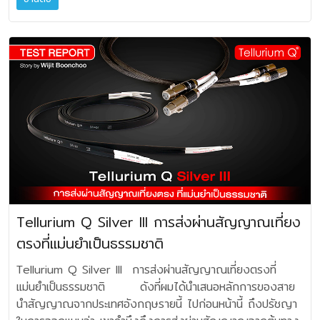
การนำวงจรไฮบริด (Hybrid Circuit) ซึ่งได้รับการพัฒนาต่อย
เพราะอาจจะเป็นความลับของทางผู้ออกแบบ แต่ในหลักการทั่วไป
ครับ ในด้านความต้านทานไฟฟ้า สายที่มีเลข AWG น้อย จะมี
ได้ว่าไม่ถูกบดบังด้วยการรบกวนที่เราคาดไม่ถึงต่างๆ ที่แอบแฝง
อดมาจาก PowerBRIDGE-10se 20A มาเป็นหัวใจสำคัญ
มักจะใช้แร่ธรรมชาติ มีโลหะหลายประเภท รวมถึงคาร์บอนและ
ความต้านทานไฟฟ้าต่ำกว่า ทำให้ส่งสัญญาณได้ดีในระยะไกล
อยู่ การตัดสินใจจะเลือกใช้หรือไม่ ขึ้นอยู่กับว่าคุณต้องการอัป
ภายในใช้วงจรกรองแบบขนาน (Parallel Filtering Circuit)
วัสดุที่มีคุณสมบัติดูดซับ RF ได้ดี โดยผู้ออกแบบจะต้องทดสอบ
โดยสูญเสียน้อย ในการเลือกใช้งานทั่วๆ ไป ขนาด 16 AWG
เกรดแบบง่ายที่สุดในระบบเครื่องเสียงหรือเปล่า? ซึ่ง Clef
เพื่อขจัดปัญหาการอั้นของกระแสไฟฟ้า ร่วมกับวงจร Nano
การใช้อัตราส่วนที่เหมาะสมจึงจะได้ผลที่ดี โดยหลักการกว้างๆ ก็
เหมาะสำหรับลำโพงขนาดเล็กทั่วไป หรือต่อสายในระยะใกล้ๆ รวม
PowerBRIDGE-dcX จะช่วยให้การถ่ายทอดเสียงดนตรีจากการ
Coil ที่รองรับกำลังไฟสูงถึง 20 แอมป์ (4600W) ทำให้
คือ เมื่อคุณเชื่อมต่อกล่องกราวนด์บล็อก GroundZERO MK II
ถึงระบบเสียงที่ไม่ต้องการกำลังขับสูงมาก รวมถึงการใช้ไวริ่ง
บันทึกมาของสตูดิโอได้ด้วยพื้นเสียงที่สงัด สมจริง รายละเอียด
สามารถจ่ายกระแสไฟฟ้าได้อย่างต่อเนื่องเต็มประสิทธิภาพ Clef
เข้ากับกราวนด์ของเครื่อง (คือช่อง RCA ที่ว่างอยู่) Noise ที่
สายภายในเครื่องและลำโพง ขนาด 14 AWG ถือเป็นขนาด
ครบถ้วน สะอาดและตรงไปตรงมามากยิ่งขึ้นอย่างแน่นอนครับ
PowerBRIDGE-EX 20A มีการอัปเกรดอุปกรณ์สำคัญในแบบ
ความถี่สูงมันก็จะมองเห็นเส้นทางที่มีอิมพีแดนซ์ต่ำกว่า ดังนั้น
อเนกประสงค์ ที่นิยมใช้มากที่สุดสำหรับระบบโฮมเธียเตอร์ เครื่อง
Clef PowerBRIDGE-dcX ราคา 8,900.- บาท สามารถ
Audio Grade ทั้งหมด เพื่อประสบการณ์เสียงที่ดี ระบบ IEC
สัญญาณรบกวนก็จะกระจายตัวไปยังระบบที่ GroundZERO
เสียงและลำโพงบ้านทั่วไป ส่วนขนาด 12 AWG เหมาะสำหรับ
สอบถามรายละเอียดเพิ่มเติมจาก Clef Audio Co., Ltd. โทร.
และเต้าเสียบไฟฟ้าเปลี่ยนเป็นรุ่น Audio Grade ชุบทอง (Gold-
MK II จัดเอาไว้ภายในครับ ถ้าถามว่าเราควรเสียบต่อกับช่องใด
ออดิโอไฟล์ ที่ใช้ลำโพงขนาดใหญ่ หรือลำโพงระบบไฮไฟที่ใช้
0-2932-5981 หรือร้านตัวแทนจำหน่ายเครื่องเสียงชั้นนำโดย
Plated) เพื่อการนำไฟฟ้าที่เหนือกว่า การเดินสายภายในและ
ง่ายๆ ครับ แค่ช่อง Input ที่ไม่ได้ใช้งานของปรีแอมป์ อินทิเกร
กำลังขับสูง หรือการเดินสายระยะไกล บางครั้งในงาน PA จะ
ทั่วไป
ระบบ Ground ด้วยสาย Furutech Triple C เคลือบจุดเชื่อม
เต็ดแอมป์, ช่อง Tape In, ช่อง Aux, ช่อง Analog Input
สามารถใช้ความยาวได้มากกว่า 15 เมตรขึ้นไป สายลำโพง
ต่อด้วยกราฟีน (Graphene Coating) เพื่อเพิ่มประสิทธิภาพ
ของ DAC ได้ทั้งหมด เมื่อเสียบเข้าไป Noise บนกราวนด์ของ
WEAVA สั่งผลิตภายใต้แบรนด์ที่กำหนดค่าวัสดุและฉนวนที่เหมาะ
การนำไฟฟ้าที่เหนือกว่า Preview เมื่อได้รับตัวกรองไฟรุ่น
อุปกรณ์นั้นจะมีเส้นทางไหลไปยังตัว Ground Box โดย
สมในการใช้งานระดับออดิโอไฟล์ ได้หลากหลายรูปแบบ ทั้ง
Tellurium Q Silver III การส่งผ่านสัญญาณเที่ยง
ใหม่มา ผมได้พิเคราะห์องค์ประกอบโดยรวมของเครื่องกรองไฟ
อัตโนมัติ จากโครงสร้างที่เห็นในรูปทรงกระบอก Clef Audio
สามารถใช้ในบ้าน ในระบบเสียงภายในรถยนต์ หรือใช้ในการ
ตรงที่แม่นยำเป็นธรรมชาติ
Clef PowerBRIDGE-EX 20A ต้องชื่นชมว่ามีความสวยงาม
GroundZERO MK II มีขนาดเส้นผ่าศูนย์กลาง 12.5 เซนติเมตร
ประกอบตู้ลำโพงเดินสายในห้องโฮมเธียเตอร์ ส่วนตัวนำ วัสดุ
สง่า เทียบเคียงสินค้าระดับไฮเอ็นด์จากต่างประเทศเลยทีเดียว ได้
มีความสูง 21 เซนติเมตร มีขั้ว RCA ชั้นดี มาพร้อมสายสำหรับ
ฉนวนแบบ PVC อ่อนนุ่ม ติดตั้งง่าย สี Matte white มีสกรีน
Tellurium Q Silver III การส่งผ่านสัญญาณเที่ยงตรงที่
ทั้งความสวยงามและแข็งแรง มีช่องเสียบปลั๊กไฟที่ผ่านวงจร
ต่อเชื่อมโยงไปยังเครื่องเสียงที่มีช่องอินพุตว่างๆ ช่องใดช่อง
บอกที่สายชัดเจน ตัวนำภายในเป็นทองแดง OFC แท้ เกรดตัวนำ
แม่นยำเป็นธรรมชาติ ดังที่ผมได้นำเสนอหลักการของสาย
กรองจำนวนหกชุด และอีกสองชุดจะเป็นแบบบายพาส หรือ
หนึ่งได้ทันที หลังจากต่อเข้าระบบ ผมแนะนำให้ทำการฟังเพลงไป
แบบ Oxygen-Free Copper จะเป็นตัวนำทองแดงปลอด
นำสัญญาณจากประเทศอังกฤษรายนี้ ไปก่อนหน้านี้ ถึงปรัชญา
Direct ไม่ผ่านวงจรกรอง ซึ่งเหมาะสำหรับท่านที่ต้องการต่อ
ตามปกติแบบสบายๆ สัก 2-3 เพลง ก็จะเริ่มรับรู้ว่ามีความ
ออกซิเจน ที่มีความบริสุทธิ์สูงมากเพียงพอสำหรับออดิโอซิสเต็ม