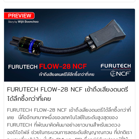
ตำแหน่งของชิ้นดนตรีที่แม่นยำขึ้นอีกมาก และควบคู่มากับ
“คืนกลับสู่ธรรมชาติ” คือดึงเอาเสียงรบกวนในระบบกราวด์ของ
สะอาด แฟลต ดีจริงๆ เพราะผมเป็นนักฟังที่ต้องการความพอดี
คือ ประสิทธิภาพหายไปเกินครึ่งเลยทีเดียว ดังนั้น สรุปง่ายที่สุดก็
ผลการทดสอบ หลังจากได้รับแผ่นบอร์ด น้ำหนักอึ้ง ตึงมือ
บรรยากาศ ฉ่ำ อิ่ม ระรื่นหู มีการส่งผ่านฮาร์โมนิกที่สวยงาม
เครื่องเสียงมาสลายในกล่องดัก Noise ของตน ซึ่งได้รับความ
ของเสียง จึงไม่ชอบความปรุงแต่งเกินธรรมชาติ ดังนั้นเหมือน
คือเมื่อเห็นโลโก้และด้านที่เป็นโลหะ ให้ใช้เป็นด้านบนวางรองรับตัว
TAOC SCB-RS-HC50G มาใช้ ผมได้พิจารณาโครงสร้าง
ละเมียดละไม เมื่อได้ฟังแล้วจะรู้สึกได้ถึง การหลุดลอยของเสียง
นิยมในกลุ่มนักเล่นระดับไฮเอ็นด์ ที่เข้าใจถึงความสำคัญ ของ
ได้ค้นพบกับคุณภาพเสียงที่ให้ความสุขตรงต้องกับใจอย่างเป็น
เครื่องเสียงโดยตรง และส่วนที่เป็นยางซิลิโคนจะเป็นส่วนด้านล่าง
ทั่วไปของแผ่นเพลทที่ใช้วัสดุลูกผสม มีโครงสร้างหนาและมีมวล มี
ร้องเป็นสามมิติ และการจำแนกแจกแจงชิ้นดนตรีที่มีความกว้าง
สัญญาณรบกวนว่า มีผลต่อคุณภาพเสียงเป็นเป็นอย่างยิ่ง
ที่สุด อะไรที่ผมประทับใจ? ก็คือน้ำเสียงในแง่
ใช้วางรองรับบนชั้นวางหรือออดิโอแรค (Audio Rack) หาก
สีสันเคร่งขรึมแนวสีเทาเมทัลลิค สิ่งที่เราไม่อาจมองเห็นจาก
ของ Sound Stage ที่โออ่าโอฬารยิ่งขึ้นกว่าเดิม ยิ่งไปกว่านั้น
Entreq หรือ Environmental Technology เป็นบริษัทจาก
อนาล็อกซาวนด์ โดยเฉพาะเสียงของไวโอลินและเปียโนที่ถูกส่ง
เครื่องเสียงของคุณถอดขาเดิมออกได้ ก็ให้ถอดออก และวาง
ภายนอกก็คือ ภายในมีการบรรจุผงเหล็กช่วยกระจายและดูดซับ
ส่วนตัวผมชอบความเป็นธรรมชาติของเสียง รักษาซึ่งความราบ
ประเทศสวีเดน ที่ก่อตั้งขึ้นในช่วงต้นทศวรรษ 2000 โดยมีจุด
ผ่านมาอย่างสมจริงไม่เกินเลย ชอบมากๆ ครับ นี่อาจจะเป็นเสียง
อุปกรณ์ StackAudio AUVA EQ ลงไปแทนที่ แต่ถ้าไม่
พลังงานสั่นได้มีประสิทธิภาพมาด้วย เป็นเพลทชนิด
รื่นความสะอาดสะอ้าน ถือเป็นหัวใจหลักของสาย Tellurium Q
มุ่งหมายในการพัฒนาอุปกรณ์เสริมสำหรับระบบเครื่องเสียงไฮเอ็น
ของชิ้นดนตรี ซึ่งผมใช้ตัดสินคุณภาพของเครื่องโดยทั่วไปว่า
สามารถถอดออกได้ ก็ให้วางชิดขาเดิมของเครื่องแทน โดยเว้น
เดียวที่ใช้วิธีดึงเอาแรงสั่นสะเทือนน้อยๆที่เกิดจากตัวเครื่องเสียง
มาตลอด ถ้าวิเคราะห์หรือแยกแยะเฉพาะในเรื่องของย่านความถี่
ด์ โดยเน้นในเรื่องการจัดการกับกราวด์ (grounding) และลด
เขาจะมอบความเป็นธรรมชาติของเสียงและอยู่กับเราได้ยาวนาน
ระยะออกมา 0.5-1 เซนติเมตร จุดตำแหน่งที่วางกับผืนด้านใต้
มากระจายเป็นความร้อนแล้วสลายไวเบรชั่นออกไปอย่างได้ผล
ในด้านความถี่เสียงต่ำหรือเบส พัฒนาขึ้นมามากทีเดียว คือให้เบส
สัญญาณรบกวน (noise reduction) ที่แฝงมากับสัญญาณ
หรือไม่และ Rega FONO MINI A2D MK2 ให้คำตอบแล้วครับ
ของตัวเครื่องเสียง ไม่ว่าจะเป็นสามจุดหรือสี่จุด ให้คำนึงถึง
TAOC SCB-RS-HC50G มีโครงสร้างซับซ้อนภายในถึง
ที่อิ่ม ลอยเด่นเป็นชิ้นเป็นอัน และกระชับสมจริง สามารถควบคุม
ดนตรี เพื่อยกระดับคุณภาพเสียงให้บริสุทธิ์และเป็นธรรมชาติมาก
ว่า คู่ควรอย่างยิ่ง แม้จะเป็นปรีโฟโนราคาเริ่มต้นที่ราคา
ความบาลานซ์น้ำหนักของตัวเครื่องเป็นสำคัญ โดยวางเครื่องลง
7 ชั้น พร้อมชั้นเพลทรังผึ้ง (Honeycomb Core) ที่บรรจุผง
ช่วงต้นของเบสได้ดีกว่ารุ่น Silver ll รวมถึงย่านความถี่เสียง
ที่สุด ผู้ก่อตั้งคือ คุณ Per-Olof Friberg ชาวสวีเดน เคย
สบายกระเป๋า แต่จุดเด่นคือเรื่องของเวทีเสียง จังหวะ อารมณ์
ช้าๆ บน StackAudio AUVA EQ ให้ส่วนซิลิโคนยุบตัวลงเล็ก
เหล็กหล่ออยู่ตรงกลาง ซึ่งช่วยให้วัสดุเหล่านี้ช่วยดูดซับแรงสั่นได้
แหลม มีหลักสังเกตก็คือ สามารถถ่ายทอดรายละเอียดช่วงปลาย
ใช้ชีวิตอยู่ในอาชีพเกษตรกรรมมาแต่เล็กแต่น้อย และเขาก็หันมา
ดนตรี ทำได้ดีเกินราคา ต้องชื่นชมการออกแบบของ Roy
น้อย แล้วตรวจว่าแต่ละลูกรับน้ำหนักใกล้เคียงกันไหม? ถ้าลูกใด
FURUTECH FLOW-28 NCF เข้าถึงเสียงดนตรี
ดียิ่งกว่าโฟม หรือไม้ธรรมดา โดยแรงสั่นจะถูกแปลงเป็น
เสียงที่ซับซ้อนได้อย่างราบรื่น แนบเนียน เปิดกว้างอิสระ แต่ก็ให้
พัฒนาหลักการวิศวกรรมลดสัญญาณรบกวนทางกราวด์และแม่
Gandy ครับ นี่ก็ได้ทำการพัฒนามาเป็นเวอร์ชั่นที่สองแล้ว เสียง
“ไม่ยุบเลย” แปลว่าอัตราการโหลดยังไม่สมดุล ต้องปรับเปลี่ยน
พลังงานความร้อนเล็กน้อยภายในเนื้อวัสดุ แล้วสลายทิ้งไป แทนที่
ความผ่อนคลาย สายสัญญาณ Silver III (XLR) ให้เสียง
ได้ลึกซึ้งกว่าที่เคย
เหล็กไฟฟ้า ด้วยวัสดุธรรมชาติ อันมีไม้ และแร่ธาตุเฉพาะ ที่ไม่มี
ดีขึ้น ในราคาที่คงเดิมๆ แถมราคาขนาดนี้ ยังผลิตในอังกฤษอีก
จุดรองรับนั้น หลักปฏิบัติคือ ให้ทดลองยกเครื่องทีละมุมเบาๆ ใช้
จะสะท้อนกลับไปยังชิ้นส่วนเครื่องเสียงหรือพื้น ช่วยให้เสียงสะอาด
ใกล้เคียงหรือคล้ายคลึงกับรุ่นพี่อย่าง Ultra Silver มากขึ้น โดย
วงจรอิเล็กทรอนิกส์หรือพลังงานไฟฟ้า สินค้าที่ผลิตแบบแฮนด์
ต่างหาก ฟังแผ่นเสียงไวนีลรุ่นเก่า แผ่นรุ่นใหม่ มีความพอดี
นิ้วดันใต้เครื่องเล็กน้อยคุณจะรู้สึกว่า มุมหนึ่งหนักกว่า มุมหนึ่ง
FURUTECH FLOW-28 NCF เข้าถึงเสียงดนตรีได้ลึกซึ้งกว่าที่
และนิ่งขึ้นกว่าการวางตรงบนพื้นหรือชั้นวางธรรมดา แผ่น
เฉพาะในเรื่องการสร้างฮาร์โมนิกของดนตรีที่ยอดเยี่ยม ส่วนใน
เมด จะมี Ground Box กล่องกราวด์ Cables สายสัญญาณ
และน่าประทับใจตรงเสียงกลางใส แบบ Natural เก็บทุกราย
เบากว่า จงยึดตรงจุดที่น้ำหนักทิ้งตัวลงมากที่สุด เป็นจุดหลัก
เคย นี่คืออีกบทบาทหนึ่งของเทคโนโลยีในระดับสูงสุดของ
TAOC SCB-RS-HC50G จำเป็นต้องใช้สไปก์และตัวรองด้วย
สายลำโพง Silver III ช่วยเพิ่มความชัดเจน (Clarity) และโฟกัส
สายลำโพง สายกราวด์และ Cleanus หรืออุปกรณ์จัดการ
ละเอียดได้ดีโดยไม่มี Coloration หรือการระบายสีสันเพิ่มเติม
ส่วนจุดที่เหลือเป็น จุดรองเฉลี่ยกันไป ซึ่งถ้าเราสังเกตก็จะพบว่า
FURUTECH ที่พัฒนาคิดค้นมาอย่างยาวนานสำหรับแวดวง
ซึ่งจะเป็นออพชั่นเสริม ท่านใดที่มีอุปกรณ์เดือยแหลมและตัวรอง
(Focus) ให้กับระบบเสียงเครื่องเสียงของเราได้อย่างมีนัยสำคัญ
พลังงานไฟฟ้าของ Entreq ในหลักใหญ่แล้ว Entreq
หรือเสียงที่ขยายปนเปอยู่กับ Noise จนแยกไม่ออก เครื่องเล็กๆ
ด้านที่มีน้ำหนักมักจะเป็นจุดตำแหน่งของทรานส์ฟอร์เมอร์ หรือ
ออดิโอไฟล์ ช่วยในกระบวนการลดระดับสัญญาณกวน ที่ปกติเรา
มาตรฐานสามารถนำมาใช้ร่วมได้ แต่ผมแนะนำว่าให้ใช้ของ TAOC
ถ้าคิดแบบว่า ใช้เงินให้คุ้มค่า นี่คือสายลำโพงที่ดีมาก โดยไม่
ออกแบบเน้น “Passive Grounding” หรือการต่อระบบกราวด์
รุ่นนี้ ฟังได้ “สมจริง” ตามที่แผ่นบันทึกไว้ สำคัญมากก็คือไม่