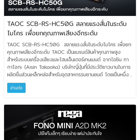
จะต้องส่งผ่านด้วยความรวดเร็วหรือมีความมีความรู้สึกที่ใกล้ชิด
จะจัดการกับแรงสั่นสะเทือนภายในที่ต้นกำเนิด เมื่อเกิดแรงสั่น
ลำโพงยุคใหม่ และแอมป์หลอดประเภท Single End กับลำโพง
หรือลัดสั้นที่สุด สายของ TQ จะพัฒนาทุกองค์ประกอบ จากรุ่นสู่
สะเทือนจากไวเบรชั่นเล็กจากตัวเครื่องเสียง หรือการสั่นจาก
ยุควินเทจครับ ผมนำมา WEAVA THREAD BASELINE มาท
รุ่น เพื่อให้สายสัญญาณมีคุณภาพดียิ่งขึ้นในทุกครั้งที่มีการ
ภายนอก โดยใช้อนุภาคโลหะเล็กๆ ที่เป็นลูกปืนจิ๋วขนาดเม็ดทราย
ดลองสลับกันทั้งสามขนาด ข้อแนะนำ ให้สังเกตว่า สายลำโพง
TAOC SCB-RS-HC50G สลายแรงสั่นในระดับ
อัพเกรด สายสัญญาณในรุ่นพัฒนาปรับปรุงใหม่ในซีรีส์ Silver
เมื่ออนุภาคเคลื่อนที่และชนกัน พลังงานจะถูกแปลงให้เป็นความ
เป็นเส้นคู่ ใช้ส่วนที่พิมพ์ตัวอักษรเป็นเส้นบวก (ลักษณะเป็นฉนวน
lll นั้น ก้าวข้ามความเบี่ยงเบนผิดเพี้ยน ด้วยการปรับโครงสร้าง
ไมโคร เพื่อยกคุณภาพเสียงอีกระดับ
ร้อนและสลายไปอย่างรวดเร็ว ซึ่งจะช่วยขจัดเสียงรบกวนก่อนที่
หุ้มสี่เหลี่ยม) ส่วนเส้นกลมที่ไม่มีการสกรีนอักษรเป็นเส้นลบ และ
สายอย่างเข้มงวด และจะต้องมีการนำมาทดสอบฟัง แล้วปรับอีก
จะส่งผลกระทบต่อเสียง เปรียบเทียบให้เห็นภาพชัดคือ เหมือนกับ
ทริคง่ายๆ สายลำโพงชุดนี้ ไม่มีการระบุทิศทางหรือลูกศร
TAOC SCB-RS-HC50G สลายแรงสั่นในระดับไมโคร เพื่อยก
หลายครั้ง จนได้ผลลัพธ์ที่ดีที่สุด Tellurium Q Silver lll
การปล่อยลูกบอลบนพื้นผิวแข็ง มันจะกระเด้ง แต่ถ้าตกลงในใน
โดยตรง ว่าปลายเส้นทางไหนเป็นขาออกจากแอมป์ ปลายทาง
คุณภาพเสียงอีกระดับ TAOC เป็นแบรนด์สินค้าคุณภาพสูง
ออกแบบเพื่อบรรลุถึง: 1. การลด Phase Distortion ความผิด
บ่อทราย มันจะหยุดทันที ในขณะที่ CSA ที่เป็นลักษณะยางซิลิโคน
ด้านไหนเป็นขาเข้าที่ต่อกับขั้วลำโพง แต่ยึดหลักง่ายๆ คือ ใช้
สำหรับระบบเครื่องเสียงและโฮมเอ็นเตอร์เทนเมนต์ จากไอชิน ทา
เพี้ยนทางเฟส 2. รักษา Time domain accuracy ช่วงเวลาที่
ส่วนล่าง ที่มีแชมเบอร์ จะจัดการพลังงานสั่นสะเทือนที่ส่งผลมาจ
ตัวอักษรที่สกรีนบนสาย ตัวสุดท้าย เป็นทางขาออกครับ คือทิศนั้น
กาโอกะ (Aisin Takaoka) บริษัทญี่ปุ่นที่มีประวัติยาวนานในการ
ตรงต้องต่อความจริง 3. ควบคุม Geometry และ Electrical
จากพื้นผิวด้านล่าง ด้วยการแยกออกด้วยการดูดซับแรงไม่ให้ส่ง
ต่อเข้ากับลำโพง ผลสรุปคุณภาพเสียงที่ได้ ผมว่าน่าพอใจมาก
ผลิตชิ้นส่วนเหล็กหล่อสำหรับอุตสาหกรรมยานยนต์ โดยเป็นหนึ่ง
interaction 4. ลด Micro distortion ของ Waveform 5.
ผลย้อนขึ้นไปยังตัวเครื่อง เมื่อใช้ร่วมกัน พวกมันจะสร้างโซลูชัน
ครับ สายทั้งสามโมเดล ให้เสียงโดยรวมออกแฟลต อิ่มสะอาด
ในผู้ผลิต Cast Iron เหล็กหล่อรายใหญ่และเป็นส่วนหนึ่งของ
ทางทีมวิศวกรจะใช้แนวทางการฟังจริง ร่วมกับการวัดผลทาง
ที่สมบูรณ์ยิ่งขึ้น โดยมุ่งเป้าไปยังเส้นทางการสั่นสะเทือนและ
อ่านต่อ
เปิดโปร่งพองาม เข้าลักษณะ Natural Sound แม้จะเป็นสาย
กลุ่ม Toyota Group ซึ่งมีความเชี่ยวชาญด้านการหล่อและการ
ห้อง Lab ดังนั้นสาย Tellurium Q Silver III จะให้เวทีเสียงที่
ความถี่หลายเส้นทาง เพื่อสร้างสภาพแวดล้อมที่สงบ และควบคุม
ขนาดพื้นที่หน้าตัดพื้นฐาน แต่สามารถให้ความถี่เสียงครบถ้วน ที่
ควบคุมแรงสั่นสะเทือนมาเป็นเวลาหลายสิบปี ในปี 1977 เริ่ม
ลึก จุดตำแหน่งดนตรีหรือ Image แจ่มกระจ่าง รวมถึงให้โทน
ได้มากขึ้นสำหรับอุปกรณ์ของเครื่องเสียงขณะที่มีการทำงาน
สำคัญผมชอบเรื่องเฟสเสียงครับ โดยเฉพาะรุ่น BASELINE 12 ที่
ต้นการวิจัยเรื่องเหล็กหล่อและคุณสมบัติในการลดแรงสั่นสะเทือน
เสียงเป็นธรรมชาติ เก็บทุกรายละเอียดครบถ้วน Tellurium Q
AUVA EQ ทั้งระบบจึงใช้ระบบแยกการสั่นสะเทือนสองขั้นตอน
ดูจะสมดุลมากๆ เรียกว่า โทนัลบาลานซ์สวยงามเลยละครับ เหมาะ
โดยอาศัยเทคโนโลยีการหล่อที่ใช้ในงานยานยนต์ ปี 1982–1983
Silver III รุ่นใหม่ล่าสุด ของปี 2026 เป็นสายสัญญาณและสาย
คือสลายแรงสั่นจากเครื่องลงสู่ด้านล่าง และสลายแรงสั่นจากด้าน
สำหรับนักเล่นเครื่องเสียงออดิโอไฟล์ ที่ต้องการสายลำโพง
เริ่มจัดตั้งทีม Audio Project เพื่อสร้างแบรนด์ TAOC อย่าง
ลำโพงระดับไฮเอ็นด์ที่ยกระดับจาก Silver II โดยเน้นความคมชัด
ล่างที่จะส่งผลไปด้านบน จัดการกับการสั่นสะเทือนที่ซับซ้อนซึ่งส่ง
คุณภาพดี ไม่เน้นเรื่องรูปลักษณ์ หรือคอสเมติคภายนอกหรูหรา
เป็นทางการในปี 1983 พร้อมเริ่มผลิตฐานรองลำโพงและ
เวทีเสียงที่กว้างขวาง และให้ความสมจริงของตัวโน้ตมากยิ่งขึ้น
ผลต่อระบบเสียงไฮไฟ และลดการรบกวนที่อาจบดบังความบริสุทธิ์
แต่ต้องการคุณภาพเนื้อในที่ดีอย่างวัสดุทองแดงตกผลึกบริสุทธิ์
อุปกรณ์ลดแรงสั่นสะเทือนสำหรับเครื่องเสียงอย่างเต็มรูปแบบ
โครงสร้างสายยืดหยุ่นกว่ารุ่นเดิม ทำให้จัดวางได้สะดวกขึ้น โดด