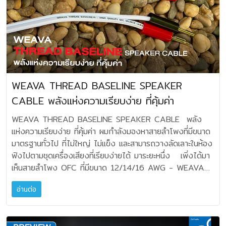
พิกัดกำลังสูง ซึ่งถูกออกแบบมาเพื่อรองรับการจ่ายกระแสไฟฟ้า
ภายในเครื่องเสียงไม่ได้มีเพียงสัญญาณดนตรีเท่านั้น แต่ยังมี
ที่มากกว่าขั้วต่อทั่วไป โดยสามารถจ่ายกระแสไฟได้สูงสุดถึง 16
สัญญาณรบกวนหรือ Noise ความถี่สูงจากวงจรดิจิทัล ระบบ
แอมป์ (ที่แรงดัน 250 โวลต์) มีรูปทรงสี่เหลี่ยมผืนผ้าขนาดใหญ่
สตรีมมิ่ง เครือข่าย และแหล่งจ่ายไฟสวิตชิ่งปะปนอยู่บนกราวนด์
มีหมุดทองเหลืองแนวนอน 3 ตัว ซึ่งต่างจากขั้วไฟ C13 ที่เป็น
ของระบบด้วย ซึ่ง GroundZERO MK II ได้ทำหน้าที่เป็น
หมุดแนวตั้ง ตัวสายมีความหนาเป็นพิเศษ เพื่อรองรับการนำ
Ground Box ที่เสมือน "ที่พัก" หรือ "ทางระบาย” ให้สัญญาณ
กระแสไฟปริมาณมากอย่างปลอดภัย ต้องใช้งานร่วมกับเต้ารับ
รบกวนเหล่านี้ไหลออกจากกราวนด์หลักของเครื่องเสียง โดย
ตัวผู้ประเภท C20 เสมอ สำหรับการใช้งานแนะนำให้ต่อ Clef
อาศัยวัสดุพิเศษภายใน เช่น คาร์บอน แร่ธรรมชาติ หรือวัสดุดูด
WEAVA THREAD BASELINE SPEAKER
PowerBRIDGE-dcX เป็นต้นทางจากปลั๊กไฟบ้าน แล้วค่อยนำ
ซับคลื่น RF จึงช่วยลดการสะสมของ Noise ในระบบได้ในระดับ
ระบบอื่นมาต่อกับ PowerBRIDGE-dcX โดยตัวเครื่องจะมีช่อง
CABLE พลังแห่งความเรียบง่าย ที่คุ้มค่า
หนึ่งเลยทีเดียว เมื่อ Noise ลดลง ผู้ฟังจำนวนมากจึงรับรู้ได้ว่า
ต่อปลั๊กไฟ AC มาตรฐานสูงให้สองช่องด้วยกัน Preview
พื้นเสียงมีความสงัดมากขึ้น ปรากฏซึ่งรายละเอียดเสียงเล็กๆ ชัด
WEAVA THREAD BASELINE SPEAKER CABLE พลัง
จากการทดสอบใช้งานโดยทั่วไป ผลลัพธ์ที่ได้นั้นผมต้องเรียนก่อน
ขึ้น และมิติเสียงเปิดโล่งขึ้น อย่างไรก็ตามอุปกรณ์ประเภทนี้ไม่ได้
แห่งความเรียบง่าย ที่คุ้มค่า ผมกำลังมองหาสายลำโพงที่มีขนาด
ว่ามันไม่ใช่อุปกรณ์ที่ฟังแล้วว้าว โอ้โห โน่นนี่นั่น แต่เป็นอุปกรณ์
ทำหน้าที่เป็นสายดินโดยตรง และไม่ได้ให้ผลเท่ากันทุกในระบบ หาก
มาตรฐานทั่วไป ที่ไม่ใหญ่ ไม่แข็ง และสามารถวางลัดเลาะในห้อง
ที่ต้องฟังกันอย่างละเมียดละไมทีเดียว และมันจะได้ผลสูงก็ต่อเมื่อ
ระบบเดิมมี Noise ต่ำอยู่แล้ว ความแตกต่างอาจมีไม่มาก แต่ใน
ฟังไปตามชุดเครื่องเสียงที่เรียบง่ายได้ มาระยะหนึ่ง เพิ่งได้มา
ซิสเต็มของคุณมีคุณภาพพอสมควรและอ่อนไหวต่อสิ่งเร้าจากไฟ
ระบบเครื่องเสียงที่มีอุปกรณ์ดิจิทัลและสตรีมมิ่งหลายชิ้น มักจะเห็น
เห็นสายลำโพง OFC ที่มีขนาด 12/14/16 AWG - WEAVA
ดีซีที่รั่วไหลเข้าไปอยู่ในระบบไฟเอซี ดังนั้นแต่ละห้องแต่ละบ้านอาจ
ผลได้ชัดเจนกว่าอย่างน่าแปลกใจเลยทีเดียว อาจกล่าวได้ว่า
THREAD BASELINE นี่เอง ทั้งสามขนาดนี้ นอกจากจะใช้เป็น
จะได้ผลลัพธ์ไม่เท่ากัน ขึ้นอยู่กับต้นทางไฟนั้นวางระบบไว้อย่างไร
GroundZERO MK II อาจไม่ได้ทำให้สัญญาณเพลงดีขึ้น
อ่านต่อ
สายลำโพงแล้ว ผมพบว่าเหมาะกับการใช้งานไวร์ลิ่งในชุดครอส
และมีการใช้งานเครื่องไฟฟ้าอื่นๆ ผสมปนเปอยู่ในไลน์ไฟเดียวกัน
โดยตรง แต่ช่วยจัดการสภาพแวดล้อมทางไฟฟ้ารอบๆ
โอเวอร์กับไดรเวอร์ภายในลำโพงอีกด้วย สำหรับคอเครื่องเสียง
หรือไม่ สิ่งที่ผมพบในการใช้งาน Clef PowerBRIDGE-dcX
สัญญาณเพลงให้สะอาดขึ้น ซึ่งเป็นเหตุผลที่ทำให้อุปกรณ์ประเภท
ระดับมิดเอ็นด์ สายลำโพงชุดนี้น่าสนใจครับ ทาง Pyramid
คือจุดเด่นเรื่อง “พื้นเสียงที่สงัด” ทำให้ได้ยินรายละเอียดปลาย
นี้ได้รับความนิยมมากขึ้นในวงการเครื่องเสียงไฮเอ็นด์ปัจจุบัน และ