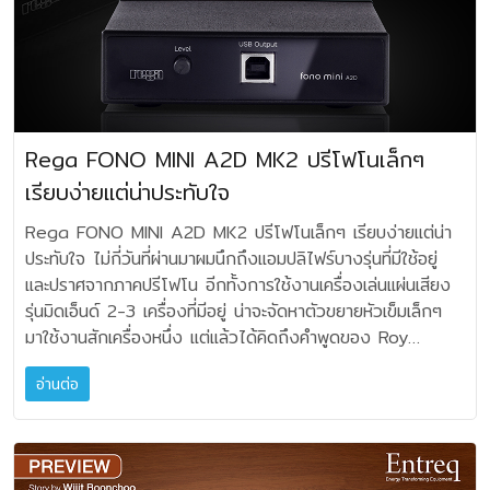
ของสัญญาณ ผลลัพธ์ที่ได้คือพื้นฐานที่สงบเงียบ ซึ่งช่วยให้
ระดับ OFC เช่นนี้ รับรองว่าไม่ผิดหวัง ถึงจะไม่ดูหรู แต่เสียง
ต่อมาได้ขยายไลน์สินค้าเป็น ออดิโอบอร์ด ออดิโอแร็ค ขาตั้ง
เด่นด้วยโทนเสียงที่เป็นธรรมชาติ ไร้สีสันปรุงแต่ง และมีความ
ระบบเครื่องเสียงทำงานได้อย่างชัดเจนและควบคุมได้ดีเยี่ยม โดย
เทียบเคียงสายหรูๆ เมตรละเฉียดหนึ่งพัน ก็ไม่ถือว่าเสียเปรียบเลย
ลำโพง สินค้ากลุ่ม Insulator และอุปกรณ์อื่นๆ ที่ช่วยเพิ่ม
สมดุลตลอดช่วงความถี่ สำหรับเวอร์ชั่นล่าสุดนี้ Silver III ทั้งสาย
ไม่เปลี่ยนแปลงลักษณะเฉพาะของระบบ นี่คือตัวรอง
ประหยัดและดี จุดเด่นสำหรับความเห็นส่วนตัวผมคือ เป็นสาย
คุณภาพเสียงโดยควบคุมแรงสั่นสะเทือนอย่างมีประสิทธิภาพ
ลำโพง สายไฟ สายนำสัญญาณ ยังคงรักษาขนาดและรูป
StackAudio AUVA EQ ที่นิยมในกลุ่มเครื่องเสียง High-
ลำโพงที่ดูว่า เรากลับไปยัง Back to the Basic แต่ให้คุณค่า
ชื่อ “TAOC” ย่อมาจาก Takaoka Anti-Oscillation
ลักษณ์ภายนอกเท่าเดิม ไม่เพียงแค่เหมือนกับรุ่นก่อนหน้าอย่าง
End ปัจจุบันมากที่สุด ซึ่งจะอยู่ในตระกูล Isolation Feet ที่มีให้
เสียงที่สมดุล ครบถ้วนรายละเอียด เสียงอิ่มละมุน ปลายเสียง
Casting ซึ่งหมายถึงการควบคุมแรงสั่นสะเทือนด้วยวัสดุเหล็ก
Silver II เท่านั้น แต่ยังคงขนาดเดียวกับ Silver รุ่นแรกอีกด้วย
เลือกสามขนาด ตามความสามารถในการรับน้ำหนักคือ รหัส CSA
โปร่งสะอาด และเป็นสายลำโพงที่รักษาคาแรคเตอร์เดิมของซิสเต็ม
หล่อ แนวคิดพื้นฐานที่แบรนด์ยึดถือในการพัฒนาสินค้าทุกชิ้นมา
อย่างไรก็ตาม สิ่งที่ต่างออกไปคือ ภายในได้รับการปรับปรุงให้มี
Rega FONO MINI A2D MK2 ปรีโฟโนเล็กๆ
1 : รองรับน้ำหนัก (ต่อตัว) 0-4 กิโลกรัม รหัส CSA 2 :
ได้คงที่ เหมาะทั้งกับซิสเต็มในยุคใหม่ ให้ความไหลลื่นของเสียงกับ
อย่างต่อเนื่อง เพื่อให้เสียงมีความบริสุทธิ์ที่สุด TAOC
ความเป็นธรรมชาติของเสียงดีขึ้น การควบคุมย่านเสียงต่ำยิ่งขึ้น
รองรับน้ำหนัก (ต่อตัว) 4-10 กิโลกรัม รหัส CSA 3 :
แอมป์ คลาส A, AB และคลาส D และโดยเฉพาะดีมากๆ กับ
เรียบง่ายแต่น่าประทับใจ
พัฒนาเทคโนโลยีอย่างต่อเนื่อง โดดเด่นมากในโครงสร้าง
ให้มิติเสียงแบบสามมิติชัดเจน ส่งผลต่อเวทีเสียงและจุดตำแหน่ง
รองรับน้ำหนัก (ต่อตัว) 10-15 กิโลกรัม ดังนั้นอย่าใช้รองรับ
แอมป์หลอดสุญญากาศ ซิงเกิ้ลเอ็นด์ และลำโพงวินเทจในยุคอดีต
Honeycomb Core ที่ใช้ผงเหล็กหล่อเพื่อเพิ่มการลดแรงสั่น
เครื่องดนตรี ได้อย่างแม่นยำยิ่งขึ้นกว่าเดิม สาย TQ Silver
Rega FONO MINI A2D MK2 ปรีโฟโนเล็กๆ เรียบง่ายแต่น่า
เครื่องที่น้ำหนักเกิน หรือไม่สมดุลกับเบอร์ของ StackAudio
เสียงจะกลมกล่อมน่าฟังมากๆ ครับ แต่.. ดูราคาแล้วอย่าเพิ่ง
สะเทือนในออดิโอบอร์ด และชั้นวางเครื่องเสียง และยังได้พัฒนา
lll ที่ผมได้รับมาทดสอบ มีสองรูปแบบ ชุดแรกเป็นสายนำ
ประทับใจ ไม่กี่วันที่ผ่านมาผมนึกถึงแอมปลิไฟร์บางรุ่นที่มีใช้อยู่
AUVA EQ วิธีการคำนวณคือ เอาน้ำหนักเครื่องหารด้วย
ตกใจเสียล่ะ!!! ราคาสาย WEAVA THREAD BASELINE
ชุดชั้นวางระดับพรีเมียม อาทิ CSR Series ที่ได้รับการยอมรับใน
สัญญาณ XLR Balanced ขนาดความยาว 1.65 เมตร ที่มีขั้ว
และปราศจากภาคปรีโฟโน อีกทั้งการใช้งานเครื่องเล่นแผ่นเสียง
จำนวนชุดที่รอง เช่นเครื่องมีน้ำหนัก 18 กิโลกรัม ก็ต้องเอา 18
Baseline 16 เมตรละ 200.- บาท Baseline 14 เมตรละ
กลุ่มผู้ฟังเพลงและนักเครื่องเสียงทั่วโลก เทคโนโลยีเหล็ก
ต่อแข็งแรงแบบชุบเงิน โครงสร้างเส้นใยถักทอห่อหุ้มด้วยวัสดุที่ดู
รุ่นมิดเอ็นด์ 2-3 เครื่องที่มีอยู่ น่าจะจัดหาตัวขยายหัวเข็มเล็กๆ
หารด้วย 4 ก็จะเท่ากับต้องใช้รุ่น CSA 2 จำนวนสามหรือสี่ตัว
370.- บาท Baseline 12 เมตรละ 680.- บาท (ราคานี้รวม
หล่อความหนาแน่นสูง High-Density Cast Iron ของ TAOC
ดีมากๆ และสายลำโพง ในรุ่น Silver lll ที่มีความยาวเส้นละ
มาใช้งานสักเครื่องหนึ่ง แต่แล้วได้คิดถึงคำพูดของ Roy
เพราะรุ่น CSA 2 รองรับได้ 4-10 กิโลกรัม วิธีใช้งาน AUVA
ภาษีมูลค่าเพิ่มแล้ว) สอบถามรายละเอียดเพิ่มเติมได้ที่ Pyramid
ใช้เหล็กหล่อพิเศษ ที่มีโครงสร้างภายในซับซ้อนระดับไมโคร โดย
2.50 เมตร มีคุณลักษณะแบน อ่อนหยุ่น ใช้ต่อระหว่างแอมป์และ
Gandy เจ้าของ Rega เค้าเคยบอกผมเรื่องปรีโฟโน ตัวขนาด
EQ ให้ใช้ส่วนบนที่มีตราโลโก้ผิวอลูมินั่มแข็ง วางสัมผัสตัวเครื่อง
Lifestyle Technology โทร. 02 429 1236
คุณสมบัติเด่นคือ ดูดซับแรงสั่นสะเทือนได้ดีกว่าเหล็กแผ่นหรือ
ลำโพง สามารถวางลัดเลาะไปตามพื้นที่ได้อย่างเหมาะสม โดย
อ่านต่อ
เล็กของเขาที่ผลิตในประเทศอังกฤษ มันมีราคาย่อมเยาแต่คุณภาพ
โดยตรง ซึ่งตรงนั้นภายในจะมีห้องโลหะปิด ที่บรรจุชั้นของการ
อะลูมิเนียมทั่วไป ลด Resonance ที่เกิดจากเครื่องเสียงและพื้น
ปลายขั้วสายเป็นแบบ BFA (British Federation of Audio)
ถือว่าไม่ได้น้อยหน้าใคร ก็จึงตัดสินใจโทรหาคุณป้อม บอส
จูนแดมปิ้ง โดยมีมวลอนุภาคในระดับไมโครที่คำนวณมาโดยเฉพาะ
ห้อง รวมถึงควบคุมฮาร์มอนิกที่ไม่พึงประสงค์ แนวคิดหลัก
มีลักษณะเหมือนท่อโลหะกลวงผ่าซีก ให้พื้นที่ผิวสัมผัสแน่นมาก
ใหญ่ของ Komfort Sound ขอสั่ง Rega FONO MINI A2D
และใช้ส่วนประกอบด้านล่าง ซึ่งจะเป็นซิลิโคนแบบ Air-Spring
ของ TAOC คือความสามารถในการควบคุมการสั่นระดับไมโคร
Test Report ตามปกติแล้วผมมีสาย Tellurium Q ใช้งาน
MK2 มาใช้สักเครื่องหนึ่ง และเมื่อได้มาแล้ว ก็นำเอาเครื่องเล่น
Suspension วางกับพื้น หรือบนชั้นวาง ให้วาง AUVA EQ
เพื่อรักษาความเที่ยงตรงของสัญญาณเสียง โดยเฉพาะกับแอมป
อยู่สองสามชุดนะครับ ได้ทราบถึงคุณสมบัติพิเศษของเขามา