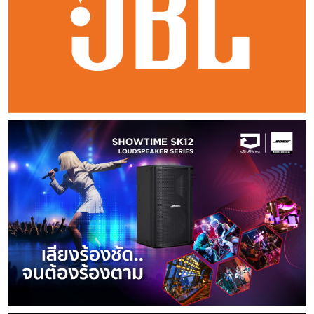
มาตรฐาน RoHS (สีน้ำเงินมุก) มีเส้นผ่านศูนย์กลาง 18.0 มม.
พื้นๆ ทั่วไปครับ มันจะให้การสนองตอบต่อเสียงดนตรีหลายสไตล์
ส่วนแบบนี้ช่วยลดการสั่นสะเทือนของมอเตอร์ในระดับสูงสุด
ของ Audio Bastion ช่วยให้กลมกลืนกับเครื่องเสียง ช่วยขับ
ถูกนำเสนอเป็นตัวเลือกที่ติดตั้งมาจากโรงงานในเครื่องเล่นแผ่น
รูปลักษณ์ภายนอก ยังหุัมด้วยเส้นด้ายไนลอนที่เป็นไปตาม
หลากประเภทอย่างแจ่มชัด ให้เวทีเสียงที่กว้างลึกมากขึ้นอย่าง
เราสามารถปรับความเร็วรอบหมุนได้ละเอียดด้วยระบบ
ความโดดเด่นของเครื่องให้ดูดีมีสง่าขึ้น เมื่อวางเครื่องลงไปจะดู
เสียงรุ่น Planar 2 และ Planar 3 และเพื่อให้
มาตรฐาน RoHS ถัก ปลอกนอก เส้นผ่านศูนย์กลางประมาณ
แน่นอน โดยเฉพาะอย่างยิ่งในเรื่องดีเทล รายละเอียดช่วง
อิเล็กทรอนิกส์ และสะดวกในการเปลี่ยนความเร็วอย่างฉับไว และ
เรียบสนิทไม่มีการสั่นไหว โดยเฉพาะพื้นหินควอทที่รองรับ จะมี
สอดคล้องกับความมุ่งมั่นของ Rega ต่อความยั่งยืน กลุ่ม
19.0 มม. เรียกว่าโครงสร้างอัดแน่นเทคโนโลยีเพียบเลยครับ
ปลายเสียง ซึ่งจะรู้สึกได้ถึงการรับรู้และเข้าถึงความสวยงามได้
รอบจะเสถียรคงที่มาก PLANAR 10 ออกแบบมาเพื่อ
ความเรียบสะอาดและไม่มีเสียงก้องสะท้อนใดๆ แม้แต่นิดเดียว
ผลิตภัณฑ์ Nd จึงมีจำหน่ายอยู่ในบรรจุภัณฑ์รีไซเคิลได้ 100%
สำหรับสายไฟเอซี ระดับไฮเอ็นด์ Furutech Origin Power
เป็นอย่างดี แบบว่าคุณไม่เคยได้ยินแบบนี้มาก่อนแน่ๆ
มอบประสิทธิภาพสูงสุดของ Rega โดยดึงข้อมูลออกมาจาก
ตรงนี้ถือว่าเยี่ยมครับ ในหลักการ สำหรับชั้นวางโดยทั่วๆ
เท่าที่พิจารณา จากรายละเอียดหัวเข็มทั้ง 3 รุ่น มีข้อแตก
NCF (R) ผลจากการทดสอบใช้งานเป็นอย่างไร ผมจะขอ
การที่สัญญาณรบกวนจากระบบกราวด์ ได้ลดทอนลงไป เมื่อเรา
ร่องแผ่นเสียงไวนิลได้มากกว่าที่เคย ปัจจุบันมีให้เลือกทัังรุ่น สีเทา
ไป เมื่อวางลงไประหว่างลำโพงทั้งคู่ ผลที่ตามมาก็คือการ
ต่างที่ชัดเจนคือ • รุ่น Nd7 ปลายเข็มทรง Fine line nude
สรุปสั้นๆ เข้าใจง่าย ว่าสิ่งที่เราจะได้คือ • พลังอัดฉีดเสียงนั้นดี
ใช้งาน Entreq Silver Minimus Tungsten ผลลัพธ์คือ
และรุ่นเคลือบสีขาว สำหรับ Planar 10 ที่ผมได้รับ
เปลี่ยนแปลงของพื้นที่ ที่ผมอยากจะเรียกว่าเป็นเรื่องของปริมาตร
diamond จะมีขนาดเล็ก และแทรกตัวลงในร่องแผ่นได้แนบสนิท
ขึ้นอย่างน่าทึ่งเลยทีเดียว • รายละเอียดเล็กๆ น้อยๆ ในระดับ
สามารถเข้าถึงความรู้สึก สัมผัสอ่อนนุ่ม ที่มีมิติมากขึ้น เสียงบาง
มาทดสอบ จะติดตั้งด้วยหัวเข็มแบบ MC รุ่น ANIA กับโทนอาร์ม
พื้นที่ย่อมมีการเปลี่ยนแปลงไป มันสามารถก่อผลทั้งผลดี และผล
ที่สุด • รุ่น Nd5 ปลายเข็มจะเป็นรูปทรง Elliptical nude
ปลายเสียงที่ “หยุมหยิม ระยิบระยับ” เรียกว่าแทบไม่เคยได้ยิน
ลักษณะจากการบันทึกเสียงมาจากสตูดิโอ ที่มีค่าไดนามิคเร้นจ์
RB3000 (ซึ่งปกติทาง Rega จะมีออพชั่นติดตั้งหัวเข็ม
เสียได้ทั้งสองประการ ชั้นวางที่ตัวของมันเองสั่นสะเทือน มี
diamond stylus • รุ่น Nd3 ปลายเข็มเป็นทรง Bonded
ดีเทลแบบนี้จากสายไฟเอซี มาก่อนเลย • เสียงต่ำอิ่มขึ้น สมบูรณ์
กว้าง ทั้งแผ่วเบา และช่วงดนตรีสะวิง (Erich Kunzel,
Apheta 3 หรือ Aphelion 2 มาจากโรงงาน)
เรโซแนนซ์ จะมีผลต่อการส่งผ่านความสั่นสะเทือนจากย่านความถี่
Elliptical ทั้งหมดนี้ ทางโรงงานผู้ผลิตได้ระบุค่าน้ำหนักหัว
มากขึ้น มีการทอดยาวของเบส ให้ทั้งความกระชับ และหยุดสั่น
Cincinnati Pops Orchestra – Ein Straussfest) เหมือน
สำหรับหัวเข็ม ANIA เป็นหัวเข็มประเภทคอยล์เคลื่อนที่ (Moving
ต่างๆ ในระดับที่มาก-น้อย เป็นคุณ เป็นโทษ ที่ต่างกันไป โดย
เข็มอยู่ที่ 1.75 กรัม และหัวเข็ม Rega มีความพิเศษก็คือมีจุดยึด
ค้างได้อย่างรวดเร็ว • ให้ความรู้สึกถึงเสียงที่เป็นธรรมชาติ
ผมเดินลึกเข้าไปในวงดนตรีมากขึ้นนั่นเอง “ความมีชีวิตชีวา”
Coil) มีแม่เหล็กนีโอไดเมียมกำลังสูงเป็นพิเศษ และคอยล์ที่พัน
เฉพาะการเลี้ยวเบนของเสียง ซึ่งชั้นวางพื้นๆ ทั่วไป โดยเฉพาะ
สามจุด ซึ่งเมื่อใช้กับเครื่องเล่นแผ่นเสียง โทนอาร์ม แบรนด์
สมจริง ให้ความรู้สึกสะอาด แม่นยำขึ้น โดยเฉพาะช่วงมิดเร้นจ์
เป็นอีกสิ่งหนึ่งที่เราจะสัมผัสได้ง่ายจากการใช้ Entreq Silver
ด้วยมืออย่างพิถีพิถันบนโครงสร้างขนาดจิ๋วนี้ ทำให้หัวเข็มมีอิสระ
ความถี่ต่ำนั้นก็จะก่อผลสั่นสะเทือนทางกลได้มากเหมือนกัน
เดียวกันจะเหมาะสมมาก Test Report ผมเริ่มทดสอบหัว
เสียงกลาง เสียงร้อง มีน้ำหนักยอดเยี่ยม โทนเสียงผ่อนคลาย •
Minimus Tungsten เข้ามาเสริมในระบบเสียง ยก
มากขึ้นในการเกาะร่องไวนิล โดย จะดึงรายละเอียดจากแผ่นเสียง
การไวเบรชั่นของชั้นวางทำให้เรารู้สึกว่าการมีชั้นวางอยู่ตรง
เข็มทั้ง 3 รุ่น สลับเรียงกันไปจากรุ่น Nd3, Nd5 และ Nd7
เวทีเสียงโอ่อ่า ความลึก-ตื้น หรือความกว้างของเวทีเสียงนั้น ให้
ตัวอย่างเพลงป็อปทั่วไป เช่น อัลบั้มดังของ Linda Ronstadt
ออกมาได้ครบถ้วนยิ่งขึ้น Test Report การเซ็ตอัพ ผม
กลางระหว่างลำโพงนั้น ทำให้ Image หรือตำแหน่งของชิ้น
ด้วยเครื่องเล่นแผ่นเสียง Pro-Ject Debut2 รุ่น Limited สี
มิติที่ดีเลิศเลยทีเดียวครับ Furutech Origin Power NCF
(Cry Like A Rainstorm - How like The Wind) เป็น
ได้รับเทิร์นเทเบิล Rega P10 หรือ PLANAR 10 มาพร้อมหัว
ดนตรีลดทอนลงไปก็ได้ หรือถ้าเป็นชั้นวางที่ดี ออกแบบมาได้
เหลืองสด และมีการสลับไปใช้กับ Rega P10 ด้วย แรก
(R) คือสายไฟเส้นเดียว ที่สามารถเปลี่ยนและยกระดับคุณภาพ
ตัวอย่างหนึ่งที่ให้ความรู้สึกอันชัดแจ้ง เสียงร้องอันมีเอกลักษณ์
เข็ม MC รุ่น ANIA P10 เป็นเครื่องเล่นแผ่นเสียงที่รูป
เปรียบเสมือนปราการ ก็อาจจะช่วยให้ตำแหน่งชิ้นดนตรีชัดเจน
สุดทดลองตั้งค่าน้ำหนักแบบเบากว่าสเป็คฯ ที่ 1.5 กรัม พบว่า
เสียงอย่างชัดแจ้ง แม้จะเปลี่ยนแทนสายไฟเดิมลงไปเพียงเส้น
เฉพาะของศิลปินได้ถูกเปิดเผยมากขึ้น เหมือนทุกเสียงมีมิติยิ่งกว่า
ทรงอาร์ตมากๆ เหมือนงานประติมากรรม มีส่วนเว้าโค้ง เจาะ
แม่นยำขึ้น ผลลัพธ์ที่ได้จากชั้นวางของ Audio Bastion
Rega Nd เป็นหัวเข็มที่เกาะร่องแผ่นได้ดีมากๆ แม้จะตั้งน้ำหนัก
เดียว ที่เครื่องแหล่งโปรแกรม หรือที่แอมป์ขยายเสียง ก็เห็นผล
ที่เคยฟังครับ Entreq Silver Minimus Tungsten ช่วย
คว้านให้ช่วงตรงกลางกลวงอย่างมีนัยยะ และหัวเข็ม ANIA ก็มี