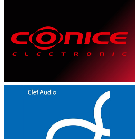
MR-1, MR-2 นับว่าน่าประทับใจ สิ่งที่เรารู้สึกได้คือเสียงรบกวน
เบากว่าปกติ เจอแผ่นไวนีลที่บิดงอเล็กน้อย จะไม่มีอาการ เหิน
ของการอิมพรูฟ ในเครื่องเสียงทั้งชุด ที่คุณจะต้องเซอร์ไพรส์ใน
เปิดเผยประสบการณ์เสียงแหลมสูงที่มีพื้นเสียงสะอาดกว่า สังเกต
กายภาพขนาดย่อมไม่เทอะทะ การติดตั้งง่าย การปรับค่าทั้ง
ข้ามแชนแนลซ้ายขวาของลำโพงจะลดลง อย่างชัดเจน ผลตรงนี้
กระโดด หลุดร่อง จากนั้น จัดปรับตั้งค่าน้ำหนักหัวเข็ม
ทันที จากผลการทดสอบ ถ้าจะต้องเลือกเปลี่ยน Origin
จากหางเสียงที่ทอดตัวออกไปได้ดีขึ้น ใครที่เคยเผชิญกับ
Tracking Pressure หรือน้ำหนักหัวเข็ม (1.75-2.00 กรัม)
ช่วยให้อิมเมจแม่นยำขึ้น เสียงฮัมต่ำๆลดลง โดยเฉพาะอย่างยิ่ง
ตามสเป็คฯ ให้พอดีๆ คือที่ 1.75 กรัม (ใช้เครื่องชั่งน้ำหนักของ
Power NCF (R) กับจุดใดจุดหนึ่ง ขอแนะนำที่แหล่งโปรแกรม
เสียงแหลมในซิสเต็มแบบแห้งหยาบ หรือแหลมจนเสียดหู จะพบว่า
กับค่าAnti-Skating นั้นเหมือนการใช้เครื่องเล่นแผ่นเสียงพื้นฐาน
เมื่อเราได้ทดลองเล่นจากเครื่องเล่นแผ่นเสียง จะเห็นผลตรงนี้ได้
Van den hul) เพื่อค้นหาว่า คุณภาพเสียงหัวเข็มรุ่นพัฒนาใหม่
ก่อนครับ มีผลลัพธ์อันชัดเจนที่สุด ผลลัพธ์ต่อแหล่งโปรแกรม
ชุดของเรามี Balanced และมีประกายเสียงที่งดงามฉ่ำหวานมาก
โดยทั่วไป ผมทบทวนด้วยเครื่องชั่งน้ำหนักของ Van
ค่อนข้างง่ายมาก Audio Bastion MR-1, MR-2 เป็นชั้น
ของ Rega Nd Series นั้น สมบูรณ์แบบแค่ไหน บทสรุป
ไม่ว่าจะเป็น ซีดีเพลย์เยอร์ DAC หรือสตรีมเมอร์ มีผลมากจริงๆ
ขึ้น เมื่อใช้ Silver Minimus Tungsten มากำจัดเสียงกวนใน
Den Hul อีกรอบ จากนั้นตอนแรก นำ P10 วางบนแท่นรอง
วางที่มีองค์ประกอบที่น่าประหลาดใจ เพราะไม่ว่าจะเป็นโครงสร้าง
มีดังนี้ 1. คุณภาพเสียงมีความโปร่งสะอาดรายละเอียดดีไม่แพ้หัว
หลังจากนั้นจะไปเปลี่ยนที่แอมปลิไฟร์ ในเส้นถัดไปก็ได้ครับ
ระบบกราวด์ ประการสุดท้ายคือผลของอิมเมจและเวทีเสียง
ของ Atacama ที่มีขายางหยุ่นทั้งสี่มุม ตรงจุดนี้กลับไม่สามารถ
โลหะ หรือแผ่นหินชั้นรอง ไม่มีเสียงสะท้อนก้องหรือ
เข็มประเภท MC โดยเฉพาะช่วงปลายเสียงแหลม ถือว่าก้าว
เนื่องจากสายรุ่นนี้ ราคาก็สูงตามคุณภาพไฮเอ็นด์ของเขานั่นละ
Soundstage ที่ดี และมีความกว้างและลึกยิ่งขึ้น ให้คุณลักษณะ
วัดค่าศูนย์ความเที่ยงตรงในแนวระนาบได้ จึงเปลี่ยนมาใช้ Life
Resonance ในตัวของมันเลย เปรียบเหมือนเวลาที่เราโยน
กระโดดจากหัวเข็มรุ่นก่อนหน้าของ Rega เป็นอย่างมาก 2.
ครับ กล่าวสรุปแบบสั้นๆ ได้ว่าสายไฟเอซี Origin Power
ชิ้นดนตรี และเสียงร้องมีตำแหน่งที่ชัดเจน Entreq Silver
Audio Classic Mellow แทน ปรับจนได้ศูนย์ในแนวระนาบร้อย
เหรียญลงไปบนพื้นแล้ว ไม่มีเสียงก้องสะท้อนกระดอนกลับมา
บุคลิกเสียงโดยรวมออกแนวสุภาพๆ สมจริง แต่ให้เนื้อหนังโดย
NCF (R) จาก Furutech คือ ปรากฏการณ์อัศจรรย์อย่างหนึ่ง
Minimus Tungsten เป็นอุปกรณ์ที่ให้ผลต่อคุณภาพเสียง และ
เปอร์เซ็นต์ ชอบความมั่นคงและน้ำหนักของโทนอาร์ม
นั่นเอง บทสรุป Audio Bastion MR-1, MR-2
รวมดูอิ่มลึกในช่วงเสียงต่ำมากยิ่งขึ้น ตรงนี้อาจจะเป็นสิ่งที่โดด
ของวงการสายสัญญาณระดับออดิโอไฟล์ที่น่าตื่นเต้นประทับใจ
คืนบรรยากาศที่เคยขาดหายไปในระบบเสียงอย่างเป็นธรรมชาติ
RB3000 นะครับ มันให้น้ำหนักเบา รู้สึกพอดีกับมือ การยก โยก
นอกจากจะสวยงามสง่า ดีไซน์ที่มีมาตรฐานสูง ให้ความนิ่ง
เด่นไปกว่าหัวเข็มประเภท MC ทั่วไป 3. ผมรู้สึกนะครับว่าการแยก
ครับ Furutech Origin Power NCF (R) ราคา 83,000.-
พาเราเข้าไปถึงส่วนลึกของดนตรีได้ลึกล้ำยิ่งขึ้น และที่สำคัญ
ย้าย คล่องตัวมากๆ • สปีด และความแม่นยำรอบหมุน
มั่นคงแล้ว ผลลัพธ์ที่ตามมากลายเป็นว่าชั้นวางชุดนี้ทำให้ Image
แชนแนลโดยเฉพาะรุ่น Nd7 ทำได้อย่างน่าทึ่ง สังเกตได้จากจุด
บาท สนใจสอบถามรายละเอียดเพิ่มเติมได้ที่ Clef Audio Co.,
คุณจะรับฟังชุดเครื่องเสียงของคุณได้อย่างยาวนานกว่าที่เคย
P10 มีกล่อง PSU ที่เป็นแหล่งจ่ายไฟและตัวควบคุมรอบหมุน
ตำแหน่งชิ้นดนตรีที่เกิดจากลำโพงซ้ายขวาดูจะแม่นยำยิ่งขึ้นด้วย
ตำแหน่งชิ้นดนตรีและเวทีเสียง ระหว่าง Nd5 และ Nd7 จะมี
Ltd. Tel: 0-2932-5981 หรือ LINE ID : @clefaudio
ครับ Enteq Silver Minimus Tungsten ราคา 23,900.-
ซึ่งแยกออกจากแท่นเครื่อง มีปุ่มกด สองปุ่มสำหรับเลือกสปีด
Audio Bastion MR-1, MR-2 จึงเปรียบเสมือนอุปกรณ์ที่
ความใกล้เคียงกัน ยกเว้นรายละเอียดที่แผ่วเบา ลึก Nd7 ยอด
บาท (สายกราวด์ ขึ้นอยู่กับรุ่นที่เลือกใช้) สนใจรายละเอียด
33-1/3 และ 45 RPM นั้น รอบหมุนจะปรับตัวให้ตรงสปีดและ
ช่วยปรับ Acoustic ร่วมกับผนังด้านหลังของห้อง ให้ลงตัว
เยี่ยมที่สุด 4. หัวเข็ม Nd3 จะรักษาโทนัลบาลานซ์ได้เท่าเทียมกับ
เพิ่มเติม ติดต่อสอบถามได้ที่ THONAL BALANCE โทร. 096-
คงที่รวดเร็วมาก ไม่ต้องรอนาน อาจจะด้วยประสิทธิภาพของตัว
ปราศจากการสะท้อนแบบไร้ทิศทางของเสียง ช่วยให้ปฏิกิริยา
Nd5 และ Nd7 ถือว่าให้มาตรฐานคุณภาพเสียงที่คุ้มค่ามาก
361-9465 Add-line OA: @thonal_balance
เครื่อง PSU เอง และตัวแพลตเตอร์ที่มีน้ำหนักประมาณ 2.4
Diffraction หรือการเลี้ยวเบนของเสียงลดลงไปอย่างน่าพึง
Rega Nd3 จะเป็นคู่แข่งที่น่ากลัวที่สุดของหัวเข็มในระดับราคา
กิโลกรัม ผสานกับสายพานวงรอบเล็ก จึงใช้เวลาให้ค่าสปีดคงตัว
พอใจ ที่สำคัญ ผมรู้สึกว่า Audio Bastion Audio Rack
เดียวกัน เพราะ ความ Clean ของสัญญาณเหนือกว่าอย่างเห็น
ภายใน5-8 วินาทีเท่านั้นในทางปฏิบัติ อันนี้ถือว่า ยอดเยี่ยมครับ
ช่วยให้เราเซ็ตอัพตำแหน่งของลำโพงง่ายขึ้นอีกด้วยครับ ไม่ต้อง
ได้ชัด หรือเรียกว่า กินขาดจริงๆ (เปรียบเทียบจากหัวเข็มที่ผมใช้