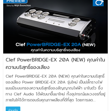
Lifestyle Technology สั่งผลิตจากโรงงานผลิตสาย
เสียงของเครื่องดนตรีมีความชัดเจนยิ่งขึ้น โดยเฉพาะการใช้กับ
ในตลาดอุปกรณ์ดังกล่าว Clef Audio เป็นสินค้าไทยที่ได้รับ
สัญญาณมาตรฐานโลก และนำเข้ามาเป็นพิเศษ เพื่อสนองตอบทุก
เครื่องเสียงหลอดสุญญากาศ ซึ่งมีหม้อแปลงขนาดใหญ่ ปัญหา
ความยอมรับสูง และแพร่ขยายออกไปถึงนักเล่นต่างประเทศด้วย
ความต้องการด้านเสียง โดยไม่เน้นรูปลักษณ์คอสเมติคภายนอก
หม้อแปลงมีการสั่นครางที่มักเกิดจากแรงดันไฟ DC ที่ปนมากับ
ผมต้องเรียนก่อนนะครับว่า ระบบ Ground Box นั้นไม่ได้ทำ
แต่ภายในตัวนำและฉนวนจะใช้คุณสมบัติที่ดี ให้เราได้กลับไปสู่
ไฟบ้าน AC จนหม้อแปลงเกิดอาการอิ่มตัวนั้นลดลงอย่างเห็นผล
หน้าที่ “กำจัด” Noise ตรงๆ แต่เป็นการเปลี่ยนเส้นทางการ
ความจริงที่เรียบง่าย ไม่ต้องใช้สารพัดตัวหุ้มที่พิศดารพันลึก
และถ้าเปรียบเทียบระหว่างการใช้งานกับแอมปลิไฟล์ประเภทคลาส
กระจายของ Noise ดังนั้นผลลัพธ์จะขึ้นกับโครงสร้างกราวนด์
เหมือนย้อนวันเวลาในช่วงยุคไฮไฟ 1980 ที่ระบบอนาล็อก
D และแอมป์อนาล็อกคลาส AB โดยทั่วไป เราจะพบได้ว่าให้ผลดี
ของเครื่อง ความถี่ของ Noise ตำแหน่งที่ต่อ และความยาวของ
สเตอริโอ รุ่งเรืองสุดขีด เรื่องที่ชวนให้เข้าใจก่อนคือ ขนาดสาย
กับแอมป์คลาส D แนวดิจิตอลแอมป์มากกว่า โดยเฉพาะในเรื่อง
สายกราวนด์ ผลลัพธ์ที่ผู้ใช้มักรายงานคือพื้นเสียงสงัดขึ้น ราย
ที่ระบุ 12/14/16 AWG ทั้งสามขนาดนี้คืออะไร หลายท่านอาจไม่
ของรายละเอียดระหว่างช่องไฟดนตรีดูจะให้ความสงัด และสะอาด
ละเอียดปลายเสียงและมิติเสียงชัดขึ้น แต่ระดับผลลัพธ์ขึ้นอยู่กับ
ทราบ เล่นเครื่องเสียงไปนานๆ ขนาดผมเองก็เกือบจะลืมไปเลย
น่าชื่นใจเลยทีเดียวครับ อีกทั้งเป็นอุปกรณ์ที่น่าใช้และมีราคาเป็น
คุณภาพกราวนด์และปริมาณ Noise ในระบบเดิมเป็นสำคัญ
AWG ย่อมาจาก American Wire Gauge เป็นมาตรฐานการ
มิตรกับกระเป๋าเราอย่างยิ่ง สรุปก็คือ เสียงที่อาจเคยรู้สึกอั้นๆ
Clef PowerBRIDGE-EX 20A (NEW) คุณค่าใน
Preview ภายใต้รูปลักษณ์ที่คล้ายเดิม แต่ GroundZERO MK
วัดขนาดลวดตัวนำไฟฟ้าที่นิยมใช้ในสหรัฐอเมริกาและแพร่หลายไป
ในซิสเต็มดั้งเดิมของคุณ หรือขาดความชัดเจนของมิติเสียงและ
II ได้รับการออกแบบใหม่ทั้งหมดตั้งแต่ต้น ทั้งภายนอกและภายใน
ความบริสุทธิ์ของเสียง
ทั่วโลก โดยมีหลักการสำคัญคือ ตัวเลขยิ่งน้อย สายยิ่งมีขนาด
ความกว้างลึกของเวทีดนตรี สิ่งเหล่านี้จะเปลี่ยนไปค่อนข้าง
การผลิตชิ้นงาน การประกอบที่ละเอียดพิถีพิถันมากขึ้น และส่วนที่
ใหญ่และพื้นที่หน้าตัดกว้างขึ้น ผู้วางมาตรฐานคือ American
ชัดเจนเมื่อใช้ Clef PowerBRIDGE-dcX นอกจากนั้นแล้วก็คือ
Clef PowerBRIDGE-EX 20A (NEW) คุณค่าในความบริสุทธิ์
สำคัญที่สุดของทั้งหมด คือโครงสร้างภายในที่ได้รับการออกแบบ
Society for Testing and Materials สำหรับขนาดพื้นที่
เรื่องของน้ำหนักเสียงสามารถสัมผัสพลังของแอมปลิไฟร์ได้มาก
ของเสียง Power BRIDGE-EX 20A รุ่นใหม่ เป็นปลั๊กรางไฟ
จัดวางองค์ประกอบแบบใหม่ ผ่านการปรับแต่งอย่างละเอียด จน
หน้าตัดสรุปง่ายๆ 12 AWG มีเส้นผ่าศูนย์กลางประมาณ 2.05
ขึ้น มวลเสียงมีความสะอาดเป็นธรรมชาติ สิ่งที่สำคัญก็คือเครื่อง
แบบมีระบบกรองความบริสุทธิ์ของสัญญาณไฟฟ้า มาในตัว ซึ่ง
ได้เสียงที่มีความสงัดมากขึ้น อันส่งผลต่อรายละเอียดและ
มิลลิเมตร หรือพื้นที่หน้าตัด 3.31 มม.² 14 AWG มีเส้นผ่า
มือชิ้นนี้จะไม่มีการบิดเบือนหรือปรุงแต่งโทนเสียงเดิมของซิสเต็ม
ทาง Clef Audio ได้พัฒนาขึ้นมาใหม่ ทั้งอุปกรณ์และวงจรที่อยู่
บรรยากาศได้ครอบคลุมเสียงเพลงในช่วงความถี่ของการรับ
ศูนย์กลางประมาณ 1.63 มิลลิเมตร หรือพื้นที่หน้าตัด 2.08 มม.²
ให้ผิดแผกไปจากเดิม นี่คือสิ่งที่ผมคิดว่าน่าประทับใจครับ เหมาะกับ
ภายในให้ได้การตอบรับคุณภาพเสียงที่ดีที่สุด โดยการลด
ฟังได้กว้างขวางมากขึ้นกว่าเดิม ตรงนี้ผมไม่ทราบว่าภายในตัว
16 AWG มีเส้นผ่าศูนย์กลางประมาณ 1.29 มิลลิเมตร หรือพื้นที่
เครื่องเสียงชุดระดับมิดเอ็นด์ขึ้นไป ซึ่งมันจะช่วยทำให้เครื่องเสียง
สัญญาณรบกวน EMI/RFI ต่างๆ ให้ราบเรียบสะอาด ด้วย
ถังนั้น ทาง Clef เขาได้บรรจุวัสดุหรือสิ่งใดเอาไว้ภายในบ้าง
หน้าตัด 1.31 มม.² ตัวเลขยิ่งมาก ขนาดของสายจะยิ่งเล็กลง
ของคุณแสดงผลของรายละเอียดเสียงมากยิ่งขึ้น รวมถึงมั่นใน
อ่านต่อ