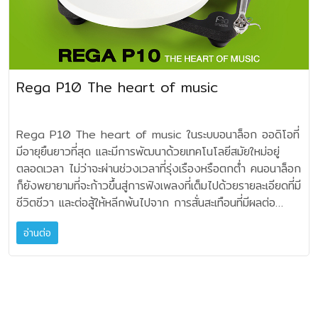
อย่างดีเยี่ยม ผู้ผลิต Audio Bastion ออกแบบได้อย่าง
เอกลักษณ์เฉพาะตัวโดยสิ้นเชิง เป็นการออกแบบที่ยาก
ไว้ใน Background อันนี้จะเป็นผลต่อรายละเอียดเสียงเท่ากับคุณ
ได้รับการจดสิทธิบัตร แม้ในระหว่างการใช้งานปกติทั่วไป สาย
ทดสอบร่วมกับ Entreq Silver Minimus Tungsten อาทิ
แยบยลและสามารถนำมาประกอบได้อย่างง่ายดาย
ลำบากที่สุดเท่าที่เคยมีการพัฒนาและดีไซน์หัวเข็มแผ่นเสียง
ยกเกรดเครื่องขึ้นมาอีกสเตปหนึ่งเลย บทบาทหลักคือช่วยลดเสียง
เคเบิลทั่วไปก็ยังสร้างคลื่นแม่เหล็กไฟฟ้าที่ไม่ต้องการขึ้นมาได้ ซึ่ง
เครื่องเล่น SACD , DAC , Streamer จะใช้ช่อง RCA และ
MODULAR CLASSIC RACK II ของ Audio Bastion ในรุ่น
การใช้ปลายเข็มเพชรที่มีโครงสร้าง "เส้นละเอียด" และทันสมัย
กวนทางไฟฟ้าอย่างมีนัยสำคัญ ทำให้เวทีเสียงหรือ
อาจก่อให้เกิดการรบกวนได้ โดยคลื่นดังกล่าวจะแสดงผล
สลับมาใช้กับเร้าเตอร์ที่มีช่อง LAN ว่างอยู่ ได้ผลลัพธ์ที่ดีมาก ใน
MR-1 และ MR-2 เป็นชั้นวางเครื่องเสียงที่มุ่งเน้นต่อผลของ
ที่สุดก็เพื่อผลการเกาะร่องแผ่นด้วยรายละเอียดขั้นสูงสุด สามารถ
Soundstage โอ่อ่าขึ้น รายละเอียดใน โทนเสียงสูง งดงาม
เด่นชัดที่สุดในบริเวณที่สายเคเบิลงอหรือพับ ดังนั้น "Earth
แง่การลด Noise ให้พื้นเสียงสงัดขึัน ผมพบว่า หนึ่งใน
ความละเอียด และคุณภาพเสียงในซิสเต็ม ด้วยวัสดุ Quartz
เทียบเคียงได้กับ MC ระดับไฮเอนด์ Apheta 3 และ Aphelion
ทอดเสียงละมุนละไม ให้ความชัดของสัมผัสบรรยากาศเสียง หรือ
Jumper" ของ Furutech แก้ไขปัญหานี้ด้วยการใช้แผ่น
ซิสเต็มของผม ปรีแอมป์ระบบ Passive อย่างของ Hattor
Rega P10 The heart of music
stone ที่หนาแน่นและออกแบบมาเพื่อลดแรงสั่นสะเทือนในตัว
ของ Rega เองเลยทีเดียว โครงสร้างของเนื้อเพชร ที่
แอมเบี้ยนได้อย่างยอดเยี่ยมมาก FURUTECH FLOW-28
ทองแดงที่สัมผัสกับสกรูยึด ต่อกับสายดิน ทำให้ศักย์แม่เหล็ก
Audio นี่จะได้ผลลัพธ์เข้าขั้นน่าทึ่ง หรือกับ DAC และ SACD
ทำให้ระบบเสียงของคุณนิ่งและส่งมอบรายละเอียดเสียงได้อย่าง
สร้างขึ้นโดยหลักการทางเคมีคัลขั้นสูงสุด ให้ตกผลึกแบบคริสตัล
NCF อุปกรณ์ชิ้นสั้นๆ ที่นำพาผู้ฟังได้สัมผัสเสียงดนตรีได้ลึกซึ้ง
ไฟฟ้ามีเสถียรภาพ ในการดูดซับคลื่นแม่เหล็กไฟฟ้าที่ไม่
/CD Player ต้องถือว่าให้ประสบการณ์แบบเปิดโลกใหม่ๆ ใน
เต็มที่ เหมาะมากสำหรับนักฟัง Hi‑Fi ที่ต้องการคุณภาพ และ
เชิงเดี่ยว Monocrystalline ขนาดเล็กเป็นพิเศษ ผ่านขั้นตอน
ยิ่งกว่าเคย คุณจะรู้สึกเสมือนชุบชีวิตเครื่องเสียงให้มีชีวิตชีวา
ต้องการนี้ทำให้ระบบปรับปรุงคุณภาพเสียงได้อย่างมีประสิทธิภาพ
การฟังเลยครับ แต่ Entreq Silver Minimus Tungsten
Rega P10 The heart of music ในระบบอนาล็อก ออดิโอที่
ความสง่างามในชุดเสียงของตนครับ ผมชอบหลักการ
การเจียรไน เป็นรูปทรง Fine Line จะมีรูปแบบที่มีพื้นที่สัมผัสแคบ
มากกว่าทุกครั้ง และจะประทับใจไม่รู้ลืมจริงๆ ครับ
และลดการสั่นสะเทือนจากคลื่นแม่เหล็กไฟฟ้าได้อย่างมาก ส่งผล
ไม่ได้ให้ผลความเปลี่ยนแปลงเสียงในทันทีทันใดที่คุณเสียบต่อใช้
มีอายุยืนยาวที่สุด และมีการพัฒนาด้วยเทคโนโลยีสมัยใหม่อยู่
ออกแบบของ Audio Bastion ก็คือ แม้แต่ละชิ้นส่วนซึ่งต้องถูก
ที่สุด โดยมีรัศมีเพียง 3µm (ไมครอน) เมื่อมองจากด้านบน และ
FURUTECH FLOW-28 NCF รุ่นใหม่ล่าสุดจากทาง
ให้เสียงที่ได้มีความชัดเจนและเสถียรมากขึ้น มีกลไกการยึด
งาน แบบเสียบปุ๊บ ผลมาปั๊บแบบนั้นนะครับ คือแม้จะเริ่ม
ตลอดเวลา ไม่ว่าจะผ่านช่วงเวลาที่รุ่งเรืองหรือตกต่ำ คนอนาล็อก
นำมาประกอบเข้าด้วยกัน แต่เมื่อประกอบแล้วสามารถยึดโยงเป็น
30µm ในแนวตั้งเมื่อมองจากด้านหน้า ปลายเข็ม
FURUTECH ราคา 42,000.- บาท สนใจสอบถามรายละเอียด
สายแบบพิเศษเพื่อให้มีหน้าสัมผัสที่แน่นหนาและส่งกำลังได้อย่าง
ฟังออกในช่วง 4-5 เพลงแรก ว่ามันเริ่มมีกลิ่นอาย ความ
ก็ยังพยายามที่จะก้าวขึ้นสู่การฟังเพลงที่เต็มไปด้วยรายละเอียดที่มี
เนื้อเดียวกันอย่างนิ่งสนิท ไร้การสั่นสะเทือน อันนี้ต้องถือว่าเป็น
เพชรโพลีคริสตัลไลน์คุณภาพสูง ที่สร้างขึ้นนี้จะถูกยึดติดกับก้าน
เพิ่มเติมได้ที่ Clef Audio Co., Ltd. Tel: 0-2932-5981
บริสุทธิ์และเสถียร รวมถึงโครงสร้างของสายที่เป็นเอกลักษณ์
สวยงามของชิ้นดนตรี ก็ควรปล่อยให้ช่วงเวลาเบิร์น อย่างใจเย็น
ชีวิตชีวา และต่อสู้ให้หลีกพ้นไปจาก การสั่นสะเทือนที่มีผลต่อ
สิ่งที่น่าประทับใจมาก MR-1 จะเป็นรุ่นเริ่มต้นด้วยชั้นวางชั้น
อลูมินั่มกลม คุณสมบัติใหม่นี้ช่วยให้สามารถรับสัญญาณการ
ช่วยให้มีหน้าสัมผัสที่แน่นหนาที่สุดเท่าที่เคยมีมาในแวดวงสายไฟเอซี
ผ่านไปอย่างน้อย 20 ถึง 30 ชั่วโมง เป็นอย่างต่ำ ที่คุณจะ
คุณภาพเสียง Roy Gandy ยังคงเชื่อว่า โครงสร้างที่แกร่ง
เดียว ขนาด 675x545x186 มิลลิเมตร ในขณะที่ชั้นวาง MR-2
เปลี่ยนแปลงขนาดเล็กสุดในไวนิลได้อย่างแม่นยำในทันที อีกทั้ง
ปลอก PVC ปลอดตะกั่วที่ยืดหยุ่นเป็นพิเศษ 3 ชั้นที่เป็นไป
อ่านต่อ
ประเมินคุณภาพของการตัด Noise จากระบบกราวด์ อย่างเป็น
แข็งแรง และอยู่ในรูปทรงที่กะทัดรัด ไม่จำเป็นต้องใหญ่โต
แบบสองชั้นทรงสูง จะมีขนาด 675x545x535 มิลลิเมตร ทั้ง
การยึดเกาะร่องจะเหนือกว่าหัวเข็มทั่วๆ ไป เนื่องจาก
ตามมาตรฐาน RoHS ***ช่วยแยกการสั่นสะเทือนได้ดีขึ้น
รูปธรรม สำหรับผมฟังไปสักช่วง 20 นาที รู้สึกได้เลยว่า
มโหฬาร แบบขี่ช้างจับตั๊กแตน สามารถนำพาคุณภาพเสียงที่
ชุดจะมีตัวรองสไปก์ มาพร้อม ส่วนเพลทหินผลึกควอท
พื้นที่สัมผัสเล็กจิ๋วของปลายเข็มเพชร จะส่งผลให้สามารถดึงราย
สายไฟ Furutech Origin Power NCF (R) หุ้มฉนวนด้วยโพลี
มีความเปลี่ยนแปลงของคุณภาพเสียงเริ่มคืบคลานมาเรื่อยๆ แต่ที่
บริสุทธิ์ รายละเอียดครบถ้วนได้แน่นอน ปัญหาเรื่องของการ
Quartz stone จะมีขนาด 555x455x14 มิลลิเมตร สามารถ
ละเอียดในระดับที่ยอดเยี่ยมออกมาได้ครบถ้วนที่สุดเท่าที่เคยมีการ
เอทิลีน (PE) ซึ่งช่วยลดความต้านทานที่เกิดจากความจุ ส่งผลให้
ชัดเจนสุดเลยคือ ผ่านพ้นไป 2-3 ชั่วโมง และถ้าฟังไปเรื่อยๆ
ไวเบรชั่น กับการเกาะร่องหัวเข็มแผ่นเสียง ที่มีจุดอ่อนไหว
ซื้อเพิ่มเติมได้ เมื่อคุณเติมชั้นของแร็คขึ้นไป โดยชั้นเสริมจะมี 3
สร้างหัวเข็มแบบ MM ขึ้นมา ในการออกแบบใช้รูปทรง
มีความละเอียดของเสียงที่มากขึ้น ชัดเจนขึ้น ไดนามิกที่ทรงพลัง
ครบหนึ่งสัปดาห์แล้วจะถึงขั้น ถอดออกไม่ได้เลยทีเดียว
สามารถใช้หลักวิศวกรรม และวัสดุที่เหมาะสม ทำให้สมบูรณ์แบบ
ขนาดความสูงให้เลือกคือ รุ่น MR Solid สูง 15, 25 และ 30
เรขาคณิตของเครื่องกำเนิดใหม่ล่าสุดที่มีความสมมาตรที่สมบูรณ์
และเวทีเสียงที่เงียบเป็นพิเศษ Preview นับตั้งแต่ได้รับมา