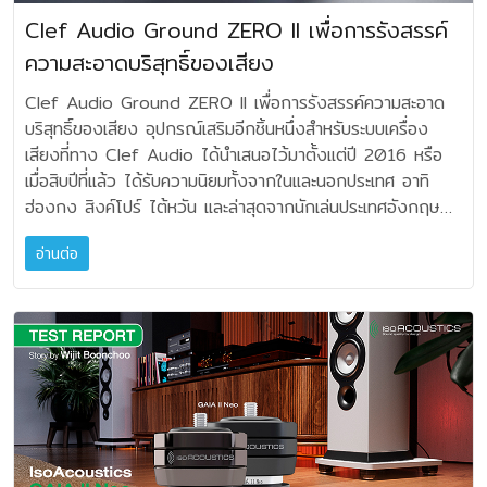
คอมพิวเตอร์ ทีวี และบ้านที่มีตัวดิมเมอร์หลอดไฟ อันนี้ก็จะทำให้
Clef Audio Ground ZERO II เพื่อการรังสรรค์
DC หลุดรั่วเข้าไปในระบบไฟได้แน่นอน ตามปกติแล้วไฟดีซีจะผสม
ความสะอาดบริสุทธิ์ของเสียง
ปนเปกับไฟเอซีได้โดยอาจจะมาจากอุปกรณ์ไฟฟ้าทุกประเภทรวม
ถึงเครื่องเสียงของเราเองด้วย ปรากฏการณ์นี้เรียกว่า DC
Clef Audio Ground ZERO II เพื่อการรังสรรค์ความสะอาด
Offset ซึ่งปะปนอยู่บนไฟ AC บ้าน เป็นปัญหาที่สามารถพบได้
บริสุทธิ์ของเสียง อุปกรณ์เสริมอีกชิ้นหนึ่งสำหรับระบบเครื่อง
บ่อยขึ้นในปัจจุบัน เพราะอุปกรณ์ไฟฟ้าสมัยใหม่จำนวนมากใช้วง
เสียงที่ทาง Clef Audio ได้นำเสนอไว้มาตั้งแต่ปี 2016 หรือ
จรสวิตชิ่ง (SMPS) และโหลดที่กินกระแสไม่สมมาตร ทำให้รูป
เมื่อสิบปีที่แล้ว ได้รับความนิยมทั้งจากในและนอกประเทศ อาทิ
คลื่น AC มีค่าเฉลี่ยไม่เป็นศูนย์ ถ้าถามว่ามันจะเข้าไปส่งผลต่อ
ฮ่องกง สิงค์โปร์ ไต้หวัน และล่าสุดจากนักเล่นประเทศอังกฤษ
ระบบเครื่องเสียงในบ้านอย่างไรบ้าง ก็อาจมีดังต่อไปนี้ครับ •
จนเมื่อเร็วๆ นี้ ได้รับรางวัลห้าดาว จากนิตยสาร HiFi Choice
อาการที่หม้อแปลงไฟฟ้าเกิดอาการอิ่มตัว (Transformer
อ่านต่อ
เมื่อปลายปี 2025 แม้ว่าจะมีคุณภาพที่ดีมาก แต่ทางทีมงาน
Saturation) นี่คือผลเสียที่สำคัญที่สุด เมื่อมี DC เพียงไม่กี่ร้อย
ออกแบบ ยังเชื่อว่าสามารถปรับปรุงให้ดีขึ้นได้อีก จึงเป็นที่มาของ
มิลลิโวลต์ปนอยู่บนไฟ AC จะทำให้แกนเหล็กของหม้อแปลงถูกไบ
GroundZERO MK II ที่ได้รับการพัฒนาปรับปรุงขึ้นไปอีกระดับ
อัสไปด้านหนึ่ง ส่งผลให้แกนเหล็กอิ่มตัวเร็วกว่าปกติ ซึ่งจะปราก
การลดการรบกวนที่สามารถหลุดรอดมาในระบบเสียง อัน
ฎอาการหม้อแปลงคราง (Hum/Buzz) ตัวเครื่องสั่น มีเสียงดัง
เนื่องจากระบบกราวนด์ เป็นปัญหาประการหนึ่งซึ่งนักเล่นเครื่อง
จากภายในแอมป์ โดยเฉพาะยิ่งใช้หม้อแปลง Toroidal ยิ่งไวต่อ
เสียงพบกันอยู่ตลอดเวลา เพียงแต่ว่าจะมีความเอาใจใส่ ให้ความ
DC มากขึ้น • หม้อแปลงร้อนขึ้น เพราะเมื่อแกนอิ่มตัว กระแสแม่
สำคัญ และเข้าใจถึงรูปแบบวิธีการที่จะขจัดมันได้ดีหรือไม่ บาง
เหล็ก (Magnetizing Current) จะเพิ่มขึ้นมาก ผลคือหม้อแปลง
ครั้งด้วยเหตุที่อุปกรณ์ซึ่งนำออกมาจำหน่ายโดยผู้ผลิตต่างประเทศ
ร้อนกว่าปกติ อายุการใช้งานลดลง และทำให้ประสิทธิภาพลดลง
จะมีราคาสูงมาก ทำให้ความรู้สึกของนักเล่น มองว่าไม่จำเป็นหรือ
• บางครั้งฟิวส์หรือเบรกเกอร์อาจตัดโดยไม่จำเป็น ซึ่งในกรณี