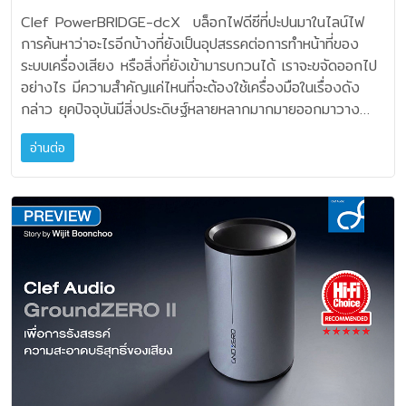
Clef PowerBRIDGE-dcX บล็อกไฟดีซีที่ปะปนมาในไลน์ไฟ
การค้นหาว่าอะไรอีกบ้างที่ยังเป็นอุปสรรคต่อการทำหน้าที่ของ
ระบบเครื่องเสียง หรือสิ่งที่ยังเข้ามารบกวนได้ เราจะขจัดออกไป
อย่างไร มีความสำคัญแค่ไหนที่จะต้องใช้เครื่องมือในเรื่องดัง
กล่าว ยุคปัจจุบันมีสิ่งประดิษฐ์หลายหลากมากมายออกมาวาง
ตลาด ซึ่งถือว่าตลาดนี้เติบโตขึ้นไม่น้อยเลยทีเดียว และทาง Clef
อ่านต่อ
Audio เป็นผู้ผลิตที่พยายามนำเหตุผลทางวิทยาศาสตร์มาคิดค้น
สินค้าที่จัดได้ว่าจำเป็นและให้ผลดีต่อระบบเครื่องเสียง หลาย
ผลิตภัณฑ์ด้วยกัน หนึ่งในนั้นคืออุปกรณ์กรองไฟประเภท DC
Block ที่จะเป็นตัวบล็อกกระแสไฟตรงสำหรับชุดเครื่องเสียงและ
ระบบโฮมเธียเตอร์ โดยอุปกรณ์จะทำหน้าที่สกัดกั้นกระแสไฟ DC
ที่อาจรั่วไหลปะปนมากับสายส่งไฟฟ้ากระแสสลับ AC Line ได้
เราคงไม่ได้คิดเรื่องนี้นักเท่าไรนะครับ ว่าไฟ DC มันจะมีโอกาสรั่ว
ไหลเข้ามาปะปนกับไฟบ้าน AC ได้อย่างไร? เพราะที่จริงแล้วไฟ
บ้าน AC ไม่ควรมี DC อยู่เลย แต่ในโลกแห่งความเป็นจริง DC
Offset สามารถเกิดขึ้นได้จากการที่โหลดในระบบไฟฟ้าดึงกระแส
ไม่สมมาตรระหว่างครึ่งคลื่นบวกและครึ่งคลื่นลบ เช่นการใช้งาน
อุปกรณ์เครื่องเป่าผม ฮีตเตอร์บางรุ่น เตาไฟฟ้าบางชนิด รวมถึง