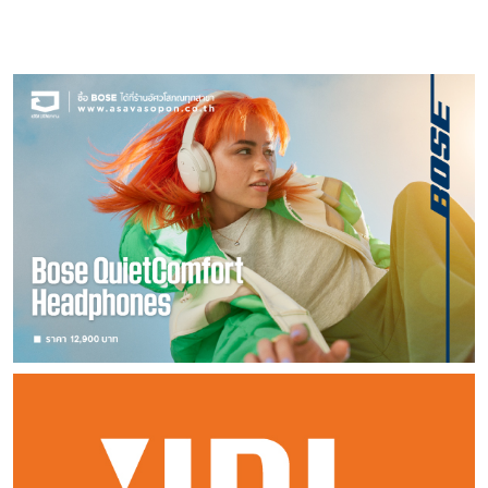
โดยสรุปคือเสียงดนตรี สวยงามขึ้นจริงๆ ครับ ก็เพิ่งจะพบ
ได้ และ PLANAR 10 หรือ Rega P10 เป็นพัฒนาการล่าสุดที่
เซนติเมตร ตามลำดับ • ชั้นวาง Audio Bastion MR-1 ชั้น
แบบ เพื่อให้ได้ความสมดุลของช่องสัญญาณ ทั้งซ้าย ขวา ที่มี
วันแรก ผมก็มานั่งวิเคราะห์ดูรูปทรงที่ขึงขังงดงาม และซ่อน
ว่า มีวิธีจัดการเสียงรบกวนจากระบบกราวด์ ในแบบไม่ใช้ไฟฟ้า
ได้รับแรงบันดาลใจจากเครื่องเล่นแผ่นเสียง Rega รุ่น Naiad
เดียว ราคา 39,000.- บาท • ชั้นวาง Audio Bastion MR-2
ความแม่นยำสูง นอกจากนี้หัวเข็มตระกูล Nd ยังมี
คุณสมบัติชั้นยอดภายใน ตั้งแต่หัวขั้ว และท้ายขั้วสัญญาณ ไป
(Passive) โดยทำหน้าที่เป็น Virtual Ground Point ดูด
โดยเครื่องเล่นแผ่นเสียงรุ่นนี้สร้างขึ้นจากฐานโครงเหล็กน้ำหนัก
สองชั้น ทรงสูง ราคา 80,000.- บาท • ชั้นเสริม MR Solid
ช่องว่างระหว่างขั้วที่ได้รับการปรับปรุงเพื่อคุณสมบัติเชิงเส้นตรง
จนถึงฉนวนห่อหุ้ม ที่ให้สัมผัสละมุน สามารถจัดให้โค้งงอไปตาม
กระแส Stray voltage / HF noise จากอุปกรณ์เครื่องเสียง
เบาพิเศษที่มีโครงและทรวดทรงแบบโค้งและเป็นแนวเส้น ไม่ใช่ผืน
15cm ราคา 39,000.- บาท • ชั้นเสริม MR Solid 25cm
และสัญญาณครอสทอล์ค (แยกแชนแนล) ที่เหนือกว่า ซึ่งจะให้
ช่องว่างด้านหลังเครื่องและผนังได้เป็นอย่างดี เห็นเป็นสีขรึมๆ
จะให้ผลลัพธ์ได้ถึงเพียงนี้ครับ ผมขออธิบายความรู้สึกส่วน
แผ่นสี่เหลี่ยม จัดเป็นศิลปกรรมด้านวิศวกรรมที่ยอดเยี่ยมน่าดูมาก
ราคา 40,000.- บาท • ชั้นเสริม MR Solid 30cm ราคา
เวทีเสียงที่กว้างกว่ารุ่นก่อนๆ มาก คาร์ทริดจ์ใหม่นี้ถูกสร้างขึ้น
ขึงขัง แต่หาเจาะลึกองค์ประกอบภายใน จะพบว่าล้ำลึกมากกว่าที่
ตัวที่น่าประทับใจจากการใช้ อุปกรณ์ Entreq Silver Minimus
โดยแท่นเครื่องผลิตจากแกน Tancast 8 และหุ้มด้วย
41,000.- บาท • เพลทหินผลึกควอท Quartz stone ราคา
ด้วยคอยล์คู่แบบขนาน ที่มีขนาดจิ๋ว ซึ่งคอยล์นี้จะพันใน
เห็นมากมายนัก • ในชั้นของตัวนำ ภายในบรรจุวัสดุตัวนำ 7
Tungsten ด้วยอัลบั้มเพลงบางอัลบั้มที่เน้นการบรรเลงเปียโน ใน
แผ่นลามิเนตแรงดันสูง (HPL) PLANAR 10 เป็น
แผ่นละ 10,000.- บาท ความสามารถในการรับน้ำหนักของ
ตัวเรือนของหัวเข็มโดยใช้ลวดขนาด 38 ไมครอน และจะพันรอบ
มัดจำนวน 35 เส้นแบบ α (Alpha) μ- OFC 0.18 มม. x 3
สตรีมมิ่ง TIDAL ศิลปิน Alice Sara Ott ที่ผมคุ้นเคยดังนี้
เครื่องเล่นแผ่นเสียงรุ่นแรกที่ใช้การเสริมความแข็งแรงด้วยเซรา
ชั้นวางหลัก 70 กิโลกรัม ชั้นวางเสริม 50 กิโลกรัม
หมุนเพียง 1,275 รอบพอดี ด้วยหลักการคำนวณอัน
แกน -9AWG (หรือมีขนาด 6.22 sq.mm) รวมกับฉนวน โพลี
สิ่งที่ได้มา คือความสมดุล ระหว่างแหลม-กลาง-ต่ำ ที่ดีมาก
มิก ซึ่งจะให้พื้นผิวที่แข็งแรงเป็นพิเศษสำหรับการติดตั้งโทนอาร์ม
พิเคราะห์จากโครงสร้าง สามารถจับคู่ประกอบเข้าด้วยกันแบบ
พิถีพิถันนี้ จะกำเนิดค่าความต้านทานต่ำ และค่าต้านทานแบบเหนี่ยว
เอทิลีที่มีเส้นผ่านศูนย์กลางประมาณ 5.5 มม. • มีปลอกหุ้ม
ขึ้น ให้เสียงที่ไม่จัดจ้าน รวมถึงไม่อมทึบในช่วงกลางต่ำ มวล
รุ่น RB3000 ที่มีความแม่นยำและชุดตลับลูกปืนกลางที่ Rega
เฟอร์นิเจอร์น็อคดาวน์ ได้อย่างรวดเร็ว และเมื่อวางลงกับพื้น
นำที่ต่ำลงด้วย ซึ่งก็จะทำให้การตอบสนองความถี่สูงได้รับการ
หนึ่งชั้นด้านในเป็นพีวีซีป้องกันการสั่นสะเทือน ที่เป็นไปตาม
เสียงกลางที่อ่อนหวานมีพลัง ในแง่น้ำหนักและแรงปะทะ
กำหนดเอง สำหรับความพิเศษคือ PLANAR 10 ยังติด
ด้วยหลักออกแบบวิศวกรรม จะทำให้มั่นคงแข็งแรงมากเลยที
พัฒนาย่านความถี่ที่ดีขึ้นอย่างมาก การประกอบตัว
มาตรฐาน RoHS โดยผสมผสานกับวัสดุ NCF พิเศษ และ
(Dynamic & Impact) เป็นครั้งแรกที่เราได้ยินความแตกต่าง
ตั้งด้วยแพลตเตอร์เซรามิกออกไซด์ที่สั่งทำพิเศษ ซึ่งตัดด้วยเพชร
เดียว การทดลองใช้งาน ผมได้รับชั้นวาง Audio
เรือนหัวเข็มทั้งชุด ด้วยโพลีฟีนลีนซัลไฟด์ (PPS) ที่ทำจากแก้ว
สารประกอบอนุภาคคาร์บอนเป็นวัสดุป้องกันไฟฟ้าสถิตย์ (สีดำ)
ของน้ำหนักมือของนักเปียโน จากการกดเบาๆ (Pianissimo)
ในระหว่างการผลิตเพื่อความแม่นยำสูงสุด และความเสถียรของ
Bastion MR-1, MR-2 มาทั้งคู่ครับ โดยชั้นวาง MR-1 จะเพิ่ม
ฉีดขึ้นรูปซึ่งมีความทนทาน จัดเป็นวัสดุที่มีน้ำหนักเบาและมีความ
ซึ่งมีเส้นผ่านศูนย์กลาง 13.5 มม. • เฉพาะส่วนของ “ชี
จนถึงแรงสุด (Fortissimo) ได้มาซึ่งแรงปะทะของค้อน ที่กระทบ
ความเร็วรอบหมุน มอเตอร์ซิงโครนัส 24V ของ Rega และ
ชั้นวางเสริมด้านบนขึ้นไปอีกหนึ่งชั้น หลังจากประกอบจุด
แข็งแกร่งสูง มีมวลต่ำ ทำให้มีผลช่วยลดความเครียดบนแบริ่ง
ลด์ภายใน” ที่ห่อหุ้ม ก็จะมีตัวนำ α (Alpha) μ–OFC 9 x 24
สาย (Transient attack) ชัดสะอาด ไม่มัวมน ช่วง
ระบบจะติดตั้งสายพานขับหมุน EBLT ที่มีวงรอบขนาดเล็ก
ยึดต่างๆ ด้วยประแจหกเหลี่ยม (มีมาให้) เสร็จเรียบร้อยภายใน
โทนอาร์ม และเคลื่อนไหวได้อย่างอิสระ หัวเข็ม Nd7
เส้น 0.12 มม. ถักทอหุัมไว้และมีปลอกหุ้ม 2 ชั้น (ตรงกลาง)
ความถี่ต่ำ กระชับ ไม่เบลอหรือย้วย โดยเฉพาะคีย์ต่ำ มีการทอด
มีแผ่นรองหรือแมตช์ สีขาวสะอาดตา ตัวระบบขับ
เวลาไม่กี่นาที วางแผ่นรอง และจัดระดับบาลานซ์ให้ลงตัวกับพื้นที่
จะถูกนำเสนอเป็นตัวเลือกที่ติดตั้งมาจากโรงงานในเครื่องเล่นแผ่น
ซึ่งประกอบด้วยอนุภาคคาร์บอนและพีวีซี สำหรับป้องกันการสั่น
หางเสียง คือเมื่อศิลปินปล่อยคีย์เปียโน มีหางเสียงที่ “ลอย” ออก
หมุน การปรับเปลี่ยนรอบหมุน ระหว่าง 33-1/3 และ 45 RPM
ผมจัดวางเครื่องเสียงลงไป ซึ่งส่วนใหญ่จะมีขนาดหน้ากว้างไม่
เสียง รุ่น Planar 6 และ Planar 8 หัวเข็ม Nd5
สะเทือนที่เป็นไปตามมาตรฐาน RoHS (สีดำ) • ด้านเปลือกนอกสุด
ไปเป็นธรรมชาติไม่ห้วน หรือหายวับในทันที บอกได้เลยว่า
จะถูกควบคุมโดยกล่องแหล่งจ่ายไฟที่ล้ำหน้าที่สุดของ Rega ที่
เกิน 17-18 นิ้ว ทั้งแอมปลิไฟร์ เครื่องเล่นซีดี DAC เครื่องเล่น
จะถูกนำเสนอเป็นตัวเลือกที่ติดตั้งมาจากโรงงานในเครื่องเล่นแผ่น
มีปลอกหุ้ม 3 ปลอก หุ้มด้านนอกด้วยพีวีซียืดหยุ่นที่เป็นไปตาม
Entreq Silver Minimus Tungsten ไม่ใช่อุปกรณ์ของเล่น
แยกออกมาจากแท่นเครื่อง นั่นคือ P10-PSU แหล่งจ่ายไฟแยก
แผ่นเสียง ทุกอย่างเรียบร้อย งดงามสะอาดตา สีดำเรียบๆ
เสียงรุ่น Planar 3 และ Planar 6 หัวเข็ม Nd3 จะ