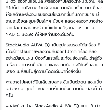
3 ตัว รองกับแอมปลิไฟร์สองสามเครื่องที่ผมใช้งาน ผล
ที่ได้ก็น่าสนใจมากสำหรับภาคขยายเสียงทั้งหลาย คือจะ
ให้ผลด้านพลังอิ่มเอิบของเสียงมากขึ้นกับภาคขยาย มี
รายละเอียดหยุมหยิมเล็กๆ น้อยๆ แสดงผลออกมาอย่าง
น่าแปลกใจเลยละครับ แม้แต่แอมป์รุ่นกลางๆ อย่าง
NAD C 3050 ก็ให้ผลทำนองเดียวกัน
StackAudio AUVA EQ เป็นอุปกรณ์รองใต้เครื่อง ที่
ใช้วิธีการโอนถ่ายพลังงานสั่นออกไปจากเครื่องเสียง
อย่างมีแบบแผน ป้องกันแรงสั่นสะท้อนย้อนกลับเข้าสู่ตัว
เครื่อง สามารถคืนอิมเมจและซาวนด์สเตจให้เครื่องขยาย
เสียง เปลี่ยนไปสู่ความโดดเด่นน่าทึ่งยิ่งขึ้น
คุณอาจไม่เคยได้ยินเสียงเบสกระชับเป็นตัวตน แอมเบี้ย
นสวยงาม จุดตำแหน่งดนตรีแม่นถึงขนาดนี้มาก่อนก็ได้
ครับ
ผลลัพธ์ระหว่าง StackAudio AUVA EQ แบบ 3 ตัว