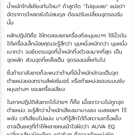
น้ำหนักใกล้เคียงกันไหม? ถ้าลูกใด “ไม่ยุบเลย” แปลว่า
อัตราการโหลดยังไม่สมดุล ต้องปรับเปลี่ยนจุดรองรับ
นั้น
หลักปฏิบัติคือ ให้ทดลองยกเครื่องทีละมุมเบาๆ ใช้นิ้วดัน
ใต้เครื่องเล็กน้อยคุณจะรู้สึกว่า มุมหนึ่งหนักกว่า มุมหนึ่ง
เบากว่า จงยึดตรงจุดที่น้ำหนักทิ้งตัวลงมากที่สุด เป็น
จุดหลัก ส่วนจุดที่เหลือเป็น จุดรองเฉลี่ยกันไป
ซึ่งถ้าเราสังเกตก็จะพบว่าด้านที่มีน้ำหนักมักจะเป็นจุด
ตำแหน่งของทรานส์ฟอร์เมอร์ หรือตำแหน่งของระบบขับ
หมุนต่างๆ ของเครื่องเสียง
ในภาคปฏิบัติสังเกตได้ง่ายๆ ก็คือ เมื่อเราวางไม่ถูกจุด
ตำแหน่ง จะรู้สึกว่าน้ำหนักเสียงเบาบางลง เบสลอยๆ ไร้
พลัง เวทีเสียงไม่แม่น บางทีรู้สึกได้ถึงความเกร็งแข็ง
อาจเป็นเหตุที่ทำให้หลายคนเข้าใจผิดว่า AUVA EQ
เปลี่ยนเสียงนิดเดียว แต่จริงๆ คือวางตำแหน่งผิด