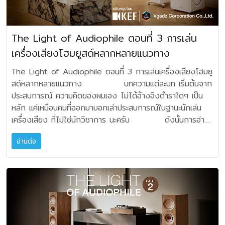
ออกแบบที่แสดงถึงสัจจะของวัสดุและโครงสร้าง ซึ่งจะบ่งบอก
ประสบการณ์จริงๆ โดยสรุป ไม่มีแบบใดดีที่สุด หรือแย่ที่สุด เป็น
แต่ละตัวได้รับสัญญาณความถี่ที่ครบถ้วน สามารถขับพลังเสียง
ดนตรีจริงมาฟังในบ้านนั่นเอง ถ้าเรายึดเรื่องสเกลของเสียงเป็น
อย่างชัดเจนถึงการใช้งานวัสดุตามคุณสมบัติและแบ่งแยกการใช้
เพียงวิถีทางหรือกรรมวิธีการเข้าถึงคุณภาพ และศักยภาพของ
ได้เต็มกำลัง เพิ่มไดนามิคของเสียง ให้เสียงดนตรีที่ใสกระจ่างคม
หลัก เราก็คงจะพอทราบว่าชิ้นดนตรีต่างๆ นั้น ควรจะมีปริมาณ
งานตามฟังก์ชั่นที่เป็นจริง) เพาเวอร์แอมปลิไฟเออร์รุ่นเรือธง
เสียง ตามความตั้งใจของผู้เล่นเครื่องเสียงเป็นหลัก 1. ระบบ
ชัด โดยไม่มีความผิดเพี้ยน ตัวตู้สวยหรูงามสง่า เพราะ
ของเสียงขนาดไหน ไม่ว่าจะเป็นแหลม กลาง ทุ้ม เช่นเสียงของ
The Light of Audiophile ตอนที่ 3 การเล่น
Mark levinson No 631 Mark levinson No 631 ถือว่า
สเตอริโอเชิงเดี่ยว แบบ Single-Wire มีข้อดีคือปราศจากความ
JBL มิได้มุ่งเน้นเฉพาะการออกแบบไดรเวอร์และระบบครอส
ไวโอลิน เสียงของเปียโน เสียงของดับเบิ้ลเบส เสียงของทิมปานี
เป็นเรือธงในบรรดาแอมปลิไฟเออร์ซีรีส์ 600 ถูกออกแบบให้เป็น
เครื่องเสียงโฮมยูสด์หลากหลายแนวทาง
ซับซ้อนใดๆ มีแหล่งโปรแกรมและแอมปลิไฟร์หนึ่งเครื่อง ลำโพง
โอเวอร์ด้วยเทคโนโลยีที่ก้าวล้ำ แต่ก็ยังออกแบบตู้ลำโพงอย่าง
เมื่อถูกย่อส่วนมาในบ้านแล้ว สเกลและสัดส่วนมันมีบาลานซ์ หรือ
ระบบวงจร Fully differential และแยกภาคขยายอย่างเป็นอิสระ
หนึ่งคู่ทุก อย่างเริ่มต้นและจบลงได้อย่างง่ายดาย
พิถีพิถัน และผลิตด้วยงานวิศวกรรมอันสุดยอด เพื่อผลทางอคูสติ
ความพอดีอยู่ที่ตรงไหน ถ้าเสียงชิ้นดนตรี ชิ้นใดชิ้นหนึ่ง ผิดสเกล
The Light of Audiophile ตอนที่ 3 การเล่นเครื่องเสียงโฮมยู
เป็นแอมปลิไฟเออร์ Monaural ระดับไฮเอนด์ ที่มีกำลังมหาศาล
โอกาสที่จะได้รับความผิดเพี้ยนจากการเชื่อมต่อระบบที่ซับซ้อนแทบ
กที่ดีที่สุด ภายในตัวตู้มีการเสริมโครงสร้างให้แข็งแกร่ง ผนังตู้
สัดส่วนน้อยไปหรือมากไป ก็ย่อมไม่ใช่เรื่องที่ดีทั้งสิ้น
สด์หลากหลายแนวทาง บทความแต่ละบท เริ่มต้นจาก
ในการขับลำโพงคู่ใดก็ได้ ด้วยไดนามิคที่ยอดเยี่ยม และให้ทุกๆ
ไม่มี ซึ่งหากเลือกชุดเครื่องเสียงที่ดีและแมตชิ่งก็จะได้คุณภาพที่ดี
ด้านในมีส่วนโค้งเว้า และบุด้วยวัสดุซับเสียง เพื่อลดการสั่นค้าง
อย่างเช่นลำโพงวางบนขาตั้งคู่หนึ่งให้เสียงกลางแหลมได้ดี แต่
ประสบการณ์ ความคิดของผมเอง ไม่ได้อ้างอิงตำราใดๆ เป็น
รายละเอียดของเสียงดนตรีสมบูรณ์แบบอย่างไม่น่าเชื่อ ถูก
มากเช่นกัน จุดอ่อนอาจจะไปอยู่ที่การปรับปรุงหรือการ
ของคลื่นความถี่ในตัวตู้ ตู้ลำโพงทำสีสวยงามระดับงานฝีมือ มีให้
เสียงต่ำด้านลึกของชิ้นดนตรีนั้นขาดหายไปตรงนี้ ถ้าเราจะทำให้
หลัก แค่เหมือนคนที่ออกมาบอกเล่าประสบการณ์ในฐานะนักเล่น
ออกแบบและผลิตตามปรัชญา Pure Path circuit design จึง
ยกระดับนั้น อาจจะต้องลงทุนแบบยกอุปกรณ์ใหม่ไปเลย หมายถึง
เลือกทั้งแบบตู้สีดำเปียโนเงาวับ พร้อมสัญลักษณ์ยอดเขาสีแพลต
สมจริงตามสเกลสัดส่วนมากขึ้นก็คือเล่นลำโพงที่ใหญ่ขึ้น เป็น
เครื่องเสียง ที่ไม่ใช่นักวิชาการ นะครับ ดังนั้นการอ่าน
ถ่ายทอดเสียงดนตรี ที่ให้เวทีเสียงทั้งลึกทั้งกว้าง แจกแจงมิติ
ต้องเปลี่ยนอุปกรณ์เป็นชิ้นๆ ไป และอาจจะไม่ใช่ชิ้นเดียวด้วย
ตินัม และแบบตู้สีน้ำตาลไม้ Ebony ทำสีเงางามประดับ
ระบบตั้งพื้น หรือรุ่น Top ที่การออกแบบนั้น สามารถผลักดัน
จะพึงมีประโยชน์ ก็ต่อเมื่อท่านทราบว่า ท้ายที่สุดของการเล่น
ของเครื่องดนตรีแม่นยำชัดเจนจนน่าตื่นตะลึง อุปกรณ์
ยกตัวอย่างเมื่อเล่นไประยะหนึ่ง แล้วต้องการเสียงที่มีราย
สัญลักษณ์ยอดเขา (Summit) สีทอง ตู้ลำโพง SUMMIT
สเกลของดนตรีให้ได้สมบูรณ์แบบ หรืออีกวิธีการหนึ่งก็คือ
อ่านต่อ
เครื่องเสียง คือปลายทางที่เราได้ยินเสียงและมีความสุขเท่านั้น
ภายในทุกชิ้นถูกจัดวางอย่างสมดุล โครงสร้างถูกแยกส่วนโดย
ละเอียดและพลังมากยิ่งขึ้น ต้องเปลี่ยนลำโพง รุ่นใหญ่กว่าเดิม ก็
PUMORI วางตัวอยู่บนฐาน IsoAcoustic® ซึ่ง JBL ออกแบบ
การเสริม Sub-Woofer ลงไปในระบบ ในฐานะคนฟัง ถ้าทุก
ไม่ได้ชวนท่านท่องตำรา หาเหตุผลทางหลักฟิสิกส์ ถ้าแบบ
เฉพาะสำหรับทรานสฟอร์เมอร์แบบวงแหวน (Toroidal) ชนิด
อาจจำเป็นต้องเปลี่ยนแอมป์รุ่นใหญ่ไปด้วย มิฉนั้นจะไม่สมดุลซึ่ง
เป็นพิเศษ เพื่อแยกความสั่นสะเทือนอันอาจเกิดขึ้นขณะไดรเวอร์ขับ
อย่างรู้สึกได้ว่าสเกลเสียงดนตรี มันพอดี สมส่วนอยู่แล้ว คุณจะ
นั้น ท่านสามารถศึกษาได้จากตำราต่างๆ ได้อยู่แล้ว
Ultra-low-noise ช่วยลดเสียงรบกวนต่อวงจรส่วนอื่นๆ อย่าง
กันและกัน ดังนั้น การเริ่มต้นเล่นแบบสเตอริโอเชิงเดี่ยว
พลังเสียง เพื่อให้ตู้ลำโพงวางตัวอย่างมั่นคงบนพื้นที่รองรับ ผล
เปลี่ยนลำโพงใหญ่ขึ้นหรือคุณจะเสริม Sub-Woofer ลงไปเพื่อ
ดังนั้น จึงต้องขออภัย ที่ศัพท์บัญญัติ ของผมในฐานะคนเล่น
ได้ผล แอมปลิไฟเออร์ No 631 จึงอัดฉีดพลังให้กับลำโพง เพื่อ
แบบ Single-Wire สมควรต้อง “เผื่อแอมป์” หรือ “เผื่อลำโพง”
ที่ได้คือเสียงเบสที่กระชับทุ้มลึก ให้เวทีเสียงที่กว้างสมจริง และ
ให้มีเสียงต่ำมากขึ้นเพื่อสิ่งใด? เพราะมันจะทำให้สเกลสัดส่วน
เครื่องเสียง จึงเป็นศัพท์เฉพาะตัว ไม่สามารถยึดเป็นหลักการสา
ขับขานเสียงดนตรีด้วยคุณภาพสุดยอด ชนิดที่คุณไม่เคยสัมผัสมา
ให้เป็นรุ่นที่สูงกว่าปกติ อย่างใดอย่างหนึ่งถ้าทำได้
แจกแจงตำแหน่งของเครื่องดนตรีอย่างแจ่มชัด เหมือนการฟัง
ต่างๆ ของดนตรีก็ผิดไปหมด ตามหลักการที่ถูกต้องอะไรที่มัน
กลใดๆ ได้เลย แต่เป็นแนวทางหนึ่ง ที่คนเล่น สื่อสาร
ก่อน และเพราะวงจรภาคขยายถูกออกแบบให้มีประสิทธิภาพสูง
เพราะเมื่อถึงช่วงเวลาที่ต้องการเปลี่ยนแปลงใดๆ จะได้ไม่ต้องใช้
ดนตรีแสดงสด ลำโพง JBL รุ่น SUMMIT AMA ลำโพง
พอดีอยู่แล้วก็ควรพอเพียงอยู่ตรงนั้น แต่ถ้ารู้สึกว่ามันขาด ก็
ถึงคนเล่นในแบบเดียวกัน เพื่อความเข้าใจง่ายนะครับ
เยี่ยม จึงแทบไม่ต้องการ feedback ในการให้เสียงดนตรีที่
งบประมาณมากเกินจำเป็น หรือเกิดความยุ่งยากกว่า เปลี่ยนชิ้น
SUMMIT AMA เป็นลำโพง Bookshelf ประเภทสองทาง