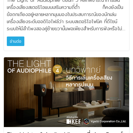
The Light of Audiophile ตอนที่ 5 หลักพิจารณาการเล่น
REFERENCE 8b ที่ใช้ตัวขับ 9 นิ้ว พร้อมแอมป์คลาส D กำลัง
2R ladder volume control เพื่อความแม่นยำในการเพิ่ม-ลด
ลักษณะเฟสบวกหรือการวางชิดกันสามตู้ โดยมีการยิงเสียงต่าง
ซึ่ง JBL ออกแบบเป็นพิเศษ เพื่อแยกความสั่นสะเทือนอันอาจเกิด
เครื่องเสียงสเตอริโอแบบเสริมความถี่ต่ำ ก็คงยังเป็น
ขับ 500 วัตต์ x 2 ซับวูฟเฟอร์ รุ่น KC62 ที่มี
ระดับเสียง โดยยังคงประสิทธิภาพของเสียงในทุกย่านความถี่
ทิศทางกัน ต้องมีการคำนวณการเว้นระยะห่าง เพื่อการ
ขณะไดรเวอร์ขับพลังเสียง เพื่อให้ตู้ลำโพงวางอย่างมั่นคงบนพื้น
ข้อถกเถียงอยู่หลายหลากมุมมองในประสบการณ์ของนักเล่น
ขนาดกะทัดรัดที่สุด รวมถึงรุ่นใหม่ KC92 ที่มีขนาดกลางๆ ตัว
ในส่วนของภาคไลน์เสตจอินพุตประกอบด้วย Signal
คอนโทรลความถี่ต่ำ อันเนื่องมาจากบางครั้งมีปัญหาการรบกวน
ห้อง ผลที่ได้ก็คือ เสียงเบสที่กระชับทุ้มลึก ให้เวทีเสียงที่กว้าง
เครื่องเสียงระดับออดิโอไฟล์ว่า ระบบสเตอริโอโฟนิค ที่ดีไซน์
ขับ9 นิ้วและแอมป์คลาส D 1000 วัตต์!!! ในแง่ของ
switching relays ซึ่งแยกเป็นอิสระ สำหรับอนาล็อคสเตริโอ
มีการเลี้ยวเบนของเสียงต่ำที่กระจัดกระจาย ออกรอบทิศทาง หรือ
สมจริง และแจกแจงตำแหน่งของเครื่องดนตรีอย่างใสกระจ่าง
ระบบให้มีลำโพงสองคู่ซ้ายขวานั้นพอเพียงสำหรับการฟังหรือไม่
การใช้ Sub-Woofer กับระบบฟังเพลงในบ้าน ผมไม่เห็นว่าจะ
อินพุตแต่ละชุด นั่นคือแบบ Balanced XLR 2 ชุด และแบบ
การทับซ้อนกันเองของความถี่ต่ำ ซึ่งวิธีนี้ จะเหมาะ
แม่นยำ เหมือนการฟังดนตรีแสดงสด ลำโพง JBL รุ่น
และที่มีการเสริมลำโพงตู้ Sub-Woofer มันจำเป็นจริงหรือเปล่า
เป็นสิ่งผิดแปลกพิสดาร หรือย้อนแย้งอะไร ตราบเท่าที่ผู้ฟังยัง
RCA 3 ชุด และยังมี Phono อินพุต ทั้งแบบ MM และ MC ชุ
สำหรับผู้ที่มีความเชี่ยวชาญในการเซ็ตอัพ โดยเฉพาะครับ
SUMMIT PUMORI ลำโพง SUMMIT PUMORI เป็นลำโพง
อ่านต่อ
- ทำให้ดีขึ้น? หรือทำให้แย่ลง? บทความจาก
รู้สึกว่า เสียงต่ำมีสเกลเสียงที่เบาบาง ไม่เต็มที่เหมือนความถี่กลาง
ดอนาล็อคสวิชต์ที่กล่าวมาข้างต้น จะช่วยให้สัญญาณที่มี band
บทสรุปคือการเล่นเครื่องเสียงย่อมมีหลายวิธีการและการ
ตั้งพื้นระดับอ้างอิง ถูกผลิตขึ้นเพื่อตอบสนองนักฟังดนตรีผู้
ประสบการณ์ล้วนๆ ของผมชิ้นนี้ ไม่มีเจตนาแบบ “เห็นด้วยอย่าง
แหลม เราก็สามารถเพิ่มเข้าไปได้ แต่… ต้องเพิ่ม เสริม
width กว้างที่สุดเท่าที่จะเป็นได้ ยิ่งกว่านั้นทั้งวงจรสำหรับเพา
เสริมตู้ซับวูฟเฟอร์เข้าไปนั้น ถ้าเราใช้เทคนิคที่ถูกต้องก็จะทำให้
หลงใหลในเสียงดนตรีอย่างจริงจัง สำหรับลำโพงในกลุ่มที่ใช้
มาก” หรือ “ไม่เห็นด้วยอย่างมาก” ทั้งสองแนวความคิดนะครับ
ลงไปอย่างเหมาะสม และเข้าใจเรื่องของการเซ็ตอัพ สี่ประการ ที่
เวอร์ซัพพลาย และวงจรสำหรับแหล่งโปรแกรมดิจิตอลยังถูก
ความถี่ต่ำนั้นสมบูรณ์มากยิ่งขึ้น โดยให้ยึดหลักที่ว่า
ไดรเวอร์ขนาด 10 นิ้ว (250 มิลลิเมตร) ก็ต้องถือว่า SUMMIT
หากท่านได้ติดตามงานเขียนบทความเครื่องเสียงของผม
สำคัญยิ่ง คือ 1. สถานที่วาง และจำนวนของตู้ซับวูฟเฟอร์ 2.
ป้องกัน (Shielded) จากวงจรอนาล็อคและวงจรภาคโฟโน เพื่อ
หากระบบเสียงภายในห้องนั้นยังขาดความสมบูรณ์ที่ความถี่ใด
PUMORI เป็นลำโพงรุ่นเรือธงในซีรีส์นี้ ซึ่ง JBL ภูมิใจนำเสนอ
มายาวนานพอสมควรแล้ว ก็จะทราบว่า ผมยึดทางสายกลาง
การปรับค่าจุดตัดครอสโอเวอร์ 3. การปรับระดับความดัง Level
ให้ได้สัญญาณออดิโอที่มีคุณภาพสุดยอดอย่างแท้จริง
ความถี่หนึ่ง เราก็สามารถเสริมเข้าไปได้ โดยคำนึงถึงเรื่องโทนัล
การเลือกชื่อ พูโมริ (Pumori) มาเป็นชื่อลำโพงเรือธงรุ่นนี้
เหมือนในแนวคิดทางพุทธศาสนาคือ มัชฌิมาปฏิปทา เมื่อเรามา
4. การปรับ Phase ในตอนถัดไป The Light of
Mark levinson No 626 สามารถต่อเชื่อมกับอุปกรณ์อื่นใน
บาลานซ์ และสเกลของความถี่เป็นสำคัญครับ
ก็เพราะ พูโมริเป็นยอดเขาที่สูงถึง 7,161 เมตร อยู่ใกล้กับยอด
แยกแยะ รายละเอียดเหตุผลกัน จะเห็นได้ทั้งจุดเริ่มต้น และจุด
Audiophile ตอนที่ 7 เราจะมาพิเคราะห์ เรื่องเทคนิคเบื้องต้นใน
ระบบเสียงได้โดยง่าย เห็นได้จากจำนวนช่องอนาล็อคเอาต์พุต
เขาเอเวอเรสต์ จนได้รับการขนานนามว่า “บุตรสาวของเอ
หมายปลายทางได้ว่า จะเดินทางสายใด ในความคิดส่วนตัวของ
การเซ็ตอัพ ปรับค่าแอคทีฟซับวูฟเฟอร์กันครับ
จึงสามารถใช้งานแบบฟลูเรนจ์ หรือผู้ใช้จะเลือกเป็นฟิลเตอร์
เวอเรสต์” และเป็นยอดเขาที่นักไต่เขานิยมมาฝึกซ้อมความชำนาญ
ผมก็คือ ระบบเครื่องเสียงที่ดี ควรสนองตอบความถี่จากเสียง
fourth order ที่ 80Hz เพื่อต่อใช้งานร่วมกับเพาเวอร์ซับวูฟ
และความมั่นใจ ก่อนการพิชิตยอดเขาเอเวอเรสต์
ดนตรีให้ครบถ้วน “เท่าที่จะเป็นไปได้” คือความหมายของ High
เฟอร์ก็ทำได้เช่นกัน ปรีแอมป์ No 626 ยังเป็นผลิตภัณฑ์
SUMMIT PUMORI ติดตั้งด้วยไดรเวอร์แบบ dual-
Fidelity ในความเป็นจริง ถ้ายึดเอามาตรฐานการแสดงสด จาก
แรกที่ Mark levinson เลือกใช้อุปกรณ์แปลงสัญญาณ D/A
diaphragm และ dual-motor compression รุ่น D2815K
วงออเคสตร้า ที่มีความถี่เสียง น้ำหนักเสียง ความเข้มของเสียง
Converter ตัวใหม่ คือ Precision Link III สำหรับดิจิตอล
ขนาด 1.5 นิ้ว อันเป็นสิทธิบัตรเฉพาะของ JBL โดยทำงานร่วม
ไดนามิคเร้นจ์ การตอบสนองความถี่ เวทีเสียง อิมเมจจุดตำแหน่ง
อินพุตทุกชุด หัวใจของอุปกรณ์นี้คือ ES9039PRO ชุด DAC