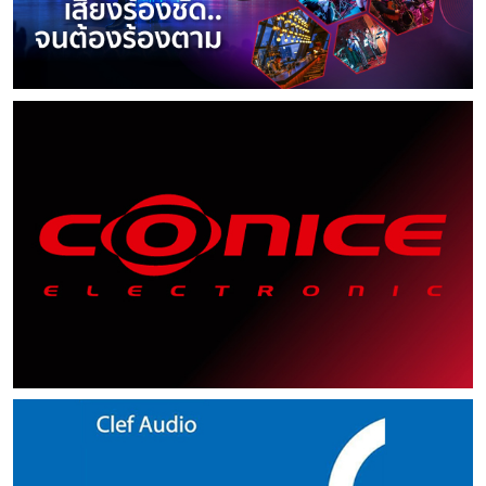
นี้ค่อนข้างที่จะมีความสลับซับซ้อนมาก และจะให้คุณภาพเสียง ราย
แสวงหาประสบการณ์การฟังเครื่องเสียง เมื่อพื้นหรือรากฐานข้อ
ไกลสูงสุดยิ่งขึ้น การเสริมซูเปอร์ทวีตเตอร์จะทำให้
ละเอียดเสียงในระดับที่สูงมากเช่นเดียวกัน เพียงแต่ในแต่ละช่วง
แรก ของคุณแน่น แนวทางปฏิบัติเป็นเส้นตรง มีความแน่วแน่ ก็
เสียงโดยรวมของลำโพงนั้น มีย่านความถี่ช่วงปลายที่มีราย
ของการเชื่อมต่อ ย่อมมีโอกาสเกิดความผิดพลาดได้เช่นเดียวกัน
จงเริ่มเดินทางสู่ประสบการณ์ฟังให้ได้มาก และช่ำชองที่สุดเท่าที่จะ
ละเอียดสูงมากยิ่งขึ้น โดยซูเปอร์ทวีตเตอร์ อาจจะออกแบบให้มีตัว
สิ่งเหล่านี้ มีมาก่อนที่ระบบของซับวูฟเฟอร์จะพัฒนา
เป็นไปได้ เหมือนตั้งใจเดินเข้าไปในห้างสรรพสินค้าขนาด
ปรับหรือเลือกย่านความถี่จุดตัดที่เหมาะสมจากตัวซูเปอร์ทวีตเตอร์
มาเป็นแบบบรรจุแอมปลิไฟล์เข้าไปในตัวตู้ เป็นแบบแอคทีฟซับวูฟ
ใหญ่ ที่มีโอกาสเลือก มีโอกาสทดลองได้มากที่สุด แต่ในขณะที่มี
ด้วย การเสริมซูเปอร์ทวีตเตอร์นั้นมักไม่ค่อยมีผล
เฟอร์ (Active Subwoofer) ระบบ Bi-
เป้าหมายชัดเจนในใจมาแล้วนั่นเอง จะได้ไม่เขวทิศทาง
เอฟเฟ็กต์อะไรรุนแรงกับลำโพงเดิม เป็นการจัดการเซ็ตอัพที่ง่าย
Amplification หรือTri-Amplifications นั้น เพาเวอร์แอมป์ที่
เหมือนเดินเรือใน “ทะเลไฮไฟ” อาจจะมีทรัพย์สินในน้ำหลายหลาก
แต่ควรจะถามตัวเองด้วยว่าเรายังขาดความถี่ช่วงปลายเสียง
ใช้ขับเสียง จะต้องรับสัญญาณผ่านมาจากตัวแอคทีฟ ครอส
มากมาย ละลานตา ให้เลือกไขว่คว้า แต่ถ้าเข็มทิศ หรือเส้นทาง
แหลมจริงหรือไม่ และถ้าขาดเราจะเพิ่ม ซูเปอร์ทวีตเตอร์ของ
โอเวอร์ Active Crossover Network ที่มีหน้าที่ในการช่วยตัด
คุณแม่น ก็จะไม่จมหายไปในทะเลนั้น จนกู่ไม่กลับ หรือไม่เลือกใน
แบรนด์ใดเข้าไปในระบบจึงจะเหมาะที่สุด โดยไม่ทำให้บุคลิกดั้งเดิม
แบ่งความถี่ ในแต่ละย่าน คือ High – Mid - Low
สิ่งขัดแย้งกับความตั้งใจข้อแรกมา หลักคิดง่ายๆ
ของลำโพงหลักนั้นเปลี่ยนแปลงไป แบบที่สอง การ
ระบบนี้ เป็นที่นิยมในกลุ่มนักเล่นประเภทไฮเอ็นด์ หรือออกแนว
คือไม่ว่าอะไรก็ตาม ที่เกินไปจากทางสายกลาง ก็ให้ยับยั้งชั่งใจ
เล่นในระบบสเตอริโอเชิงซ้อน แบบเพิ่ม Active Sub-Woofer
ซีเรียสออดิโอ มาช้านาน แม้ปัจจุบันจะนิยมระบบสเตอริโอเชิงเดี่ยว
เสียหน่อยครับ ที่สำคัญ อย่าวิ่งหลงเข้าไปแต่เฉพาะที่ ผลการตอบ
ต้องยอมรับว่าในปัจจุบัน มีการพูดถึงและวิพากษ์
ธรรมดา แต่นักเล่นระดับลึกๆ ยังคงมีการเล่น Bi-
สนองความถี่ ฟังความถี่ เล่นกับความถี่ และฟังเสียงความถี่
วิจารณ์กันมากในเรื่องของการเสริม Active Sub-Woofer
Amplification อยู่ หรือลำโพงไฮเอนด์บางรุ่นบาง
หรือระดับความดังมากขึ้นของความถี่ใดความถี่หนึ่งโดยเฉพาะ
เข้าไปในระบบดั้งเดิมที่เป็นสเตอริโอโฟนิค ทางสาย
แบรนด์ ก็ยังคงนำเอาระบบ แยกแอมป์ ขับโดยมีอีเล็กทรอนิกส์ค
ให้คำนึงว่า ถ้าต้นฉบับเพลงจากสตูดิโอที่พยายามบันทึก
หนึ่งก็มีการแอนตี้ ว่าไม่ดี อีกทางสายหนึ่งก็เปิดรับว่าเป็นการ
รอสโอเวอร์ เป็นตัวตัดแบ่งความถี่มาใช้สำหรับแอมปลิไฟร์ เช่น
เสียงดนตรีให้เสมือนจริง เครื่องเสียงย่อมสมควรถ่ายทอดเสียง
เสริมย่านความถี่เสียงต่ำ ที่ทำให้ระบบนั้น สมบูรณ์แบบมากยิ่งขึ้น
B&W Nautilus เป็นต้น เป็นสิ่งที่น่าแปลกอยู่ไม่น้อยที่
นั้นออกมาโดยเที่ยงตรงเสมือนจริงด้วย และโดยส่วนใหญ่ผู้
อย่างไรก็ตามในฐานะผมเป็นนักเล่นซึ่งมีโอกาสได้ใกล้
ระบบซึ่งใช้อิเล็กทรอนิกส์ครอสโอเวอร์ตัดย่านความถี่ สู่เพาเวอร์
บันทึกเสียงจะรักษาเนื้อความของดนตรีให้เป็นไปตามที่ศิลปินและ
ชิดกับเสียงดนตรีจริงที่เวทีคอนเสิร์ต ในคอนเสิร์ตฮอลล์ รวมถึง
แอมป์หลายเครื่อง สำหรับขับลำโพงแยกกันดังกล่าวนี้ กลับมีใช้