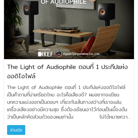
กระดาษชนิดพิเศษ ประกบเข้าด้วยกัน โดยมีแกนกลางเป็น
เครื่องเสียงในเชิงอนาล็อกที่คิดค้นกันมานานนับศตวรรษอาจจะ
เฟรนซ์ฮอร์น / ทรอมโบน / บาสซูน สนองความถี่ช่วงต่ำลึกได้
สองส่วนรอง คือ สามส่วนหลักได้แก่ 1. แหล่ง
เป็นแผ่นกระจก ดูเด่นด้วนเส้นไฟสีแดง พื้นที่ส่วนที่เหลือเป็นส่วน
แหลมและเสียงทุ้ม เมื่อจะต้องทำการเปล่ง “เสียงกลาง” หรือช่วง
closed-cell foam กรวยแบบไฮบริดนี้ ถูกออกแบบคิดค้นเพื่อ
กล่าวได้ว่า เมื่อถึงจุดหนึ่ง ไม่มีอะไรที่เรียกว่า วงจรใหม่ แต่เป็น
ถึง 60Hz - เทนเนอร์แซ็กซ์ สนองความถี่ช่วงต่ำลึกถึง
โปรแกรม อันได้แก่ เครื่องเล่นแผ่นเสียง เครื่องเล่นซีดี เครื่องรับ
ระบายความร้อน คือแผง heat sink เพื่อประสิทธิภาพสูงสุดใน
Midrange ออกมาอาจจะลักลั่นกันได้ง่ายอีกด้วย
ให้ได้กรวยไดรเวอร์ที่มีความแข็งแกร่ง แต่น้ำหนักเบา และเป็น
“พื้นฐานวงจรเดิมที่ปรับปรุงพัฒนาใหม่” เท่านั้น
120Hz แม้แต่เสียงร้องของศิลปินนักร้องชายก็สนอง
วิทยุหรือจูนเนอร์ เทปรีล สตรีมเมอร์ ที่จะมีหน้าที่ในการป้อน
การลดอุณหภูมิขณะใช้งาน ความโดดเด่นของแอมปลิไฟเออร์
เรียกว่ามีข้อดีตรงเสียงเปิดกว้างขึ้น แต่ถ้าในระบบมีอะไรเป็นจุด
เหตุผลสำคัญที่ทำให้ลำโพงขับพลังเสียงได้เต็มกำลัง โดยมีค่า
วงจรขยายแบบคลาส A มีข้อดีตรงการทำงานของวงจรและ
ตอบความถี่ช่วงต่ำลึกได้ถึง 100Hz ดังนั้น เราก็คงต้องมา
สัญญาณอนาล็อก หรือดิจิตอล ให้กับภาคขยายอีกทีหนึ่ง
No 631 - ออกแบบตามหลัก Tectonic Industrial
อ่อน ย่อมผิดเฟสได้ง่าย บางครั้งฟังขาดๆ เกินๆ ไม่เป็น
ความผิดเพี้ยนต่ำที่สุด อุปกรณ์ที่มีความสำคัญยิ่ง สำหรับ
อุปกรณ์ เป็นเชิงเดี่ยว ได้คุณภาพเสียงไหลลื่นไร้รอยสะดุด แต่มี
วิเคราะห์ สิ่งที่เราได้ยินจากระบบลำโพง-เครื่องเสียงของเราว่า
ส่วนที่เครื่องเล่นบางประเภทจะไปแยกรายละเอียดของ
Design ตกแต่งด้วยเส้นไฟสีแดง เอกลักษณ์ของ Mark
ธรรมชาตินัก จึงอยากให้ถือเป็นข้อพิจารณา ถ้าจะเล่น
แบ่งแยกความถี่แต่ละช่องไปยังไดรเวอร์ในลำโพง SUMMIT
อัตราสูญเสียเป็นความร้อนสูงเกินไป วงจรคลาส B
มันสนองความถี่ต่ำได้พอเพียงจริงไหม ถ้ารู้สึกว่า พอแล้ว ลำ
ระบบเป็น ภาคปรีโฟโน ภาค DAC รองรับและถอดรหัสสัญญาณ
levinson - ออกแบบวงจร Pure Path ทั้งแผงวงจรอนา
ระบบ Bi-Wire ทุกอย่างในระบบต้องเข้าขั้นดีเยี่ยมที่สุดเท่าที่จะเป็น
AMA คือ ครอสโอเวอร์เน็ตเวิร์ก MultiCap™ ซึ่งรองรับการใช้
ที่มีอุปกรณ์ทำงาน “เชิงคู่” ช่วยในการผลักดัน เหมือน “วิ่งผลัด”
โพงสตูดิโอคู่เดียวก็ถือว่าจบ แต่ถ้าไม่… ตรงนี้ ก็ตัดสินใจว่า
ดิจิตอล ก็เป็นอีกเรื่องหนึ่ง 2. ภาคขยาย หรือ Amplifier
ล็อค และดิจิตอล - เป็นแอมปลิไฟเออร์แบบคลาส A / AB
ไปได้ครับ 3. การเล่นในระบบสเตอริโอเชิงซ้อน ทั้งการ
งานทั้งแบบ single-wire และ bi-amp/bi-wire ในวงจรที่
ทำให้ได้มาซึ่งกำลังขับสูง แต่เสียงจะออกในแนวหยาบ เต็มไป
จะเพิ่ม Active Sub-Woofer หรือไม่ แล้วแต่ความรู้สึกของเรา
ที่มีหน้าที่อยู่สองส่วน - ส่วนแรกคือ ภาคปรีแอมป์ Pre-
และสามารถเลือกโหมด High-Bias - มีอนาล็อคอินพุตแบบ
เชื่อมต่อสายลำโพง และแอมป์จะเป็น Bi-Amplifications แยก
กล่าวมา JBL เลือกใช้คาปาซิเตอร์ขนาดเล็กจำนวนมาก แทนการ
ด้วยความเพี้ยนจุดรอยต่อ จึงไม่มีการนำมาใช้งาน
จะกำหนดลงไปครับ ถ้าสมมุติว่า ต้องเพิ่มความถี่ต่ำด้วย Active
Amplifier ที่จะนำเอาสัญญาณขนาดเล็กมาปรับแต่งให้เหมาะสม
Balanced และ Single-ended - ขั้วต่อลำโพงแบบ
The Light of Audiophile ตอนที่ 1 ประทีปแห่ง
ส่วนทั้งหมด อาจจะมากกว่า เช่นเป็น Tri-Amplifications ก็เป็น
ใช้คาปาซิเตอร์ขนาดใหญ่จำนวนน้อยแบบเดิมๆ ผลที่ได้คือ
วงจรคลาส A-B ที่พัฒนาต่อมา มีการจับคู่อุปกรณ์ แล้วทำการ
Sub-Woofer ซึ่งมันจะมีหลักต้องพิเคราะห์ อีกพอสมควร ผทจะ
และคัดสรร จัดส่งไปยังภาค Power Amplifier หรือภาคขยาย
Hurricane Binding Post จำนวน 2 ชุด - เพาเวอร์
ไปได้ เพราะรูปแบบนี้ เริ่มมาจากระบบงาน PA หรือ
สามารถลดค่า ESR (Electrostatic Resistance) และทำให้
ออดิโอไฟล์
ไบอัสกระแสน้อยๆ ที่อุปกรณ์ขยายให้พร้อมต่อการทำงาน ดังนั้น
มานำเสนอกันต่อในตอนถัดไป ใน The Light of Audiophile
สำหรับขยายสัญญาณให้ใหญ่ขึ้น พอเพียงที่จะขับเสียงลำโพงได้
ซัพพลายแบบ Toroidal Linear Ultra-low-noise - ทุก
Professional ที่สามารถแยกย่านความถี่ ตั้งแต่ 2 ถึง 4 หรือ
ไดรเวอร์ทุกตัวทำงานด้วยประสิทธิภาพสูงขึ้น งานออกแบบ
จึงเป็นวงจรที่ได้ทั้งกำลังขับและความเนียนละเอียดของเสียง
ตอนที่ 6 ครับ
อย่างเต็มประสิทธิภาพ - ในภาคขยายสองส่วนหลักนี้ จะ
ชิ้นส่วนถูกออกแบบและผลิตในสหรัฐอเมริกา เพาเวอร์แอมปลิ
The Light of Audiophile ตอนที่ 1 ประทีปแห่งออดิโอไฟล์
5 ย่านความถี่ ให้แอมปลิไฟร์ขับลำโพง แต่ย่านความถี่อย่างอิสระ
ทั้งหมดนี้ช่วยให้ไดรเวอร์แต่ละตัวได้รับสัญญาณความถี่ที่ครบ
ในช่วงสี่สิบปีที่ผ่านมา มีนักออกแบบหัวใสชาวอเมริกัน นาม
รวมกันหรือแยกกัน เพื่อจุดประสงค์ในการพัฒนาหรือปรับปรุงใน
ไฟเออร์ Mark levinson No 632 No 632 เป็นแอมปลิไฟเอ
เป็นคำถามที่น่าเครียดไหม อะไรคือเสียงดี? ผมอยากจะเขียน
ดังที่เรียนได้ว่าอะไรก็ตามที่เป็นระบบที่มีความสลับซับ
ถ้วน สามารถขับพลังเสียงได้เต็มกำลัง ช่วยเพิ่มไดนามิคของ
บ็อบ คาร์เวอร์ ทำการออกแบบแอมป์ขยาย ในแบบสวิตชิ่งแอมป์
วันข้างหน้าก็แล้วแต่จุดประสงค์ของผู้ออกแบบ ถ้ารวมกันเราเรียก
อร์ที่ถูกออกแบบตามหลัก Tectonic Industrial Design
บทความแบ่งออกเป็นตอนๆ เกี่ยวกับเส้นทางสว่างที่เราจะเล่น
ซ้อนสูง ก็จะอาจจะเกิดจุดความเพี้ยนของรอยต่อ ได้เสมอ
เสียง ให้เสียงดนตรีที่ใสกระจ่างคมชัด โดยปราศจากความผิด
ที่มีการปรับการขยายออกเป็นสามระดับ เริ่มต้นแรงขยายต่ำ แรง
ว่า Integrated Amplifier นั่นเอง และถ้ามีการ
แสดงภาพลักษณ์ของการใช้วัสดุแต่ละประเภทอย่างเหมาะสมและ
เครื่องเสียงอย่างมีความสุข ซึ่งต้องเรียนเอาไว้ก่อนเป็นเบื้องต้น
ต้องพิจารณาตั้งแต่อิเล็กทรอนิกส์ ครอสโอเวอร์ ปรี
เพี้ยน ตัวตู้งานประณีตสง่างามระดับไฮเอ้นด์ เพราะ JBL
ขยายระดับกลาง และแรงขยายระดับสูง ระบบ
แทรกอุปกรณ์ปรับแต่งเสียงและย่านความถี่เข้าไป เราอาจจะมี
ลงตัว ภายใต้ตัวเครื่องที่ดูหนาหนักบึกบึน ยังคงไว้ซึ่ง
ว่าเป็นหลักคิดส่วนตัวของผมเท่านั้น ไม่ได้หมายความ
แอมป์ เพาเวอร์แอมป์ สายสัญญาณ สายลำโพง ต่อเชื่อม
มิได้มุ่งเน้นเฉพาะการออกแบบไดรเวอร์และระบบครอสโอเวอร์ด้วย
Switching Power Supply ของ บ็อบ คาร์เวอร์ เรียกว่า แมก
Sound Processer หรือ Equalizer เสริมเข้าไปด้วย
เอกลักษณ์โดดเด่นของผลิตภัณฑ์รุ่นต่างๆ ที่เคยสร้างชื่อเสียงมา
ว่าท่านจะต้องยึดเป็นแบบอย่าง ถือว่านี่ เป็นการแชร์ประสบการณ์
ระหว่างระบบอย่างรอบคอบที่สุด มิฉะนั้นระบบขนาดใหญ่เช่นนี้ จะ
เทคโนโลยีที่ก้าวล้ำ แต่ก็ยังออกแบบตู้ลำโพงอย่างพิถีพิถัน และ
เนติคฟีลด์ ถือเป็นแนวคิดเริ่มต้นที่สามารถออกแบบแอมป์ ขนาด
3. ลำโพง ซึ่งก็จะมีการออกแบบที่พลิกแพลงแตกต่างกันไปตาม
อ่านต่อ
ยาวนาน รูปทรงสวยงามด้วนเส้นสายของไฟที่ออกแบบใหม่ และดู
ต่อแฟนคลับทุกท่าน คิดในทางที่ดีเอาไว้ก่อนคือเหมือนเรา
ผิดพลาดได้ทุกจุด ข้อดี ก็คือเราสามารถควบคุม
ผลิตด้วยงานวิศวกรรมอันสุดยอด เพื่อผลทางอคูสติกที่ดีที่สุด
กำลังขับ 200 วัตต์ มีวงจรเล็กที่วางไว้ในฝ่ามือได้
รสนิยมของผู้ฟัง และไอเดีย หรือการแปลเจตนารมย์ เสียงดนตรี