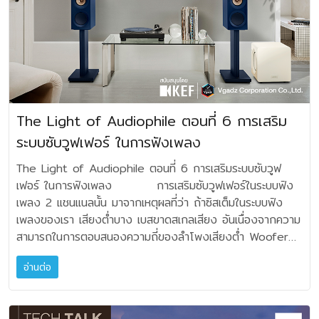
ต่างกันไป ตำแหน่งที่ SET UP สำหรับท่านที่ต้อง
การเซ็ตเอง แบบค่อยๆ เรียนรู้ และหาจุดตำแหน่งที่เหมาะสมคือ
ในภาพ FIG 1 เซ็ตอัพซับวูฟเฟอร์ แบบสเตอริโอ สองตู้
ซ้ายขวา ให้เลือกตำแหน่งในแบบ “โอบล้อมลำโพงหลัก” โดย
เลือกในแต่ละทิศทาง ได้ทั้ง หน้า-หลัง-ซ้าย-ขวา วางห่าง
ลำโพงหลัก ณ. ตำแหน่งใด ตำแหน่งหนึ่ง ให้เป็นเงาซ้อน ห่าง
ลำโพงหลักประมาณ 1 ฟุตขึ้นไป จุดใดเหมาะสมที่สุด เลือกจุดนั้น
The Light of Audiophile ตอนที่ 6 การเสริม
ครับ การเซ็ตแบบนี้ จะยืดหยุ่นได้มากที่สุด และเหมาะ
ระบบซับวูฟเฟอร์ ในการฟังเพลง
กับห้องขนาดเล็ก 12 ตารางเมตร จนถึงห้องขนาด 35-40
ตารางเมตร ในภาพ FIG 2 คือเซ็ตอัพซับวูฟเฟอร์ แบบ
The Light of Audiophile ตอนที่ 6 การเสริมระบบซับวูฟ
สเตอริโอ สองตู้ ซ้ายขวา โดยวางเป็นมุมเฉียง 45 องศา จาก
เฟอร์ ในการฟังเพลง การเสริมซับวูฟเฟอร์ในระบบฟัง
ลำโพงหลัก ระยะห่างเริ่มที่หนึ่งฟุตเป็นต้นไปเช่นกัน นี่อาจจะ
เพลง 2 แชนแนลนั้น มาจากเหตุผลที่ว่า ถ้าซิสเต็มในระบบฟัง
เหมาะกับขนาดห้องที่มีบริเวณกว้างลึกเกิน 15-20 ตารางเมตร
เพลงของเรา เสียงต่ำบาง เบสขาดสเกลเสียง อันเนื่องจากความ
ขึ้นไป ในภาพ FIG 3 คือการใช้ซับวูฟเฟอร์ตู้เดียว ด้วย
สามารถในการตอบสนองความถี่ของลำโพงเสียงต่ำ Woofer
การวางตรงกึ่งกลางระหว่างระนาบเดียวกับลำโพงซ้ายขวา โดย
ไปได้ไม่ถึงจริงๆ เพราะขนาดลำโพงเล็กเกินไป เช่น
ถอยหลังลึกเข้าไปจากระนาบ ห่างหรือชิดผนังแค่ไหน ให้เริ่ม
อ่านต่อ
ลำโพงวางขาตั้งที่มีขนาดวูฟเฟอร์ เพียง 4-8 นิ้ว ที่ไม่อาจจะให้
ทดลองดู ขยับทีละตำแหน่ง ทีละเล็กน้อย หาตำแหน่งที่เหมาะสม
ทั้งปริมาณ และคุณภาพเสียงต่ำที่สมจริง (โดยไม่บีบเค้น) นั้นได้
ที่สุด การใช้ซับวูฟเฟอร์ตัวเดียวนั้นอาจจะเซ็ตได้ไม่ยากนักก็จริง
หรือต่อให้เราใช้ลำโพงตั้งพื้นขนาดใหญ่พอสมควร แต่
แต่ทั้งคุณภาพและปริมาณความถี่ต่ำจะต้องเกลี่ยให้กลมกลืนกับ