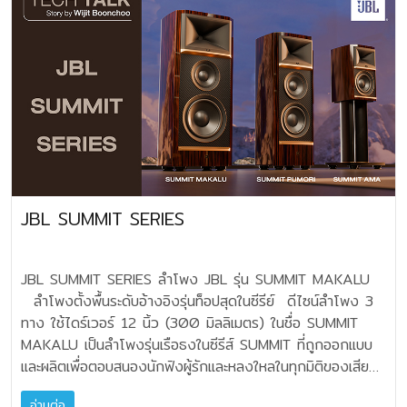
เนื่องจากขนาดของห้องที่มีพื้นที่ขนาดใหญ่ เบสที่ควรจะได้จาก
ระบบซิสเต็มลำโพงหลัก มิฉะนั้นมันจะทำให้เรารู้สึกว่า จุดที่ความถี่
ลำโพง 2 ตู้ ก็ยังรู้สึกด้อยกว่าเสียงกลางแหลม ไม่สามารถที่จะ
ต่ำตกกระทบเป็น “ระดับเสียงดังมากกว่าลำโพงหลัก” นั้น เป็นตัว
เซ็ตอัพให้ได้คุณภาพเสียงต่ำที่สมบูรณ์ได้ คำตอบก็อาจจะต้องมา
ต้นเหตุทำให้รบกวนความถี่อื่นให้จมหายไป ในกรณีลำ
อยู่ที่การเสริม Sub-Woofer ครับ ช่วงปี 2542 ผมได้
โพงซับวูฟเฟอร์ ที่มีการยิงเสียงสองทิศทางไปด้านซ้าย-ขวา
ให้คำปรึกษาด้านระบบเสียงให้ท่านผู้ใหญ่ท่านหนึ่ง ซึ่งชีวิตส่วนตัว
หรือซับวูฟเฟอร์ที่ยิงเสียงลงพื้น (down firing) จะทำให้เซ็ต
ท่าน เป็นคนเล่นเครื่องเสียง ในแบบอนาล็อก ฟังเพลง Classical
เสียงได้กลมกลืนง่ายกว่า ตู้ซับแบบยิงมาด้านหน้าโดยตรง อีก
ที่บรรเลงด้วยวงออเคสตร้าเป็นหลัก ที่สุดท่านได้
ทั้งจะทำให้เสียงต่ำกินบริเวณกว้างลึกได้มากยิ่งขึ้น
ตัดสินใจซื้อลำโพงรุ่นท็อป ตู้ขนาดสูงท่วมบ้าน ขนาดวูฟเฟอร์ 12
เนื่องจากจุดประสงค์ในการเซ็ตอัพ ซับวูฟเฟอร์ ก็คือทำอย่างไร
นิ้ว สองตัวต่อตู้ มาฟังเพลงที่ชื่นชอบ แต่ก็ปรารภกับผมตลอดว่า
ก็ได้ ให้เพิ่มปริมาณ และคุณภาพความถี่ต่ำ “กลมกลืน” ใน
เสียงของกีต้าร์เบส ดับเบิ้ลเบส กลองทิมปานี ขาดน้ำหนัก
ปริมาณที่ “พอดี” หรือมีสเกลสัดส่วนย่านความถี่ต่ำ
JBL SUMMIT SERIES
เบาบางไป ถ้าฟังในระดับเบาๆ แบบแบ็คกราวนด์มิวสิ
ใกล้เคียงกับความถี่กลางแหลมของลำโพงเมนหลัก ซ้าย ขวา
กนี่แทบไม่เหลือให้สัมผัสอรรถรสดนตรีช่วงความถี่ต่ำเลย
ซับวูฟเฟอร์ ไม่ควรที่จะปรับให้มีปริมาณเสียงดัง
ผมตัดสินใจจัดเอา Active Sub-Woofer ที่มีขนาดไดรเวอร์
ความถี่กระทุ้งกระแทก แล้วระบุจุดตำแหน่งที่ตั้งหรือตัวตนของมัน
JBL SUMMIT SERIES ลำโพง JBL รุ่น SUMMIT MAKALU
12 นิ้ว และ Sub Bass Radiator ขนาด 15 นิ้ว มาเพิ่มสองตู้
เอง ว่าอยู่ ณ.ตรงจุดใด อันนั้นถือว่าเป็นการเซ็ตอัพที่ไม่ถูกต้อง
ลำโพงตั้งพื้นระดับอ้างอิงรุ่นท็อปสุดในซีรีย์ ดีไซน์ลำโพง 3
ซ้ายขวา โดยหาวิธีต่อจากปรีเอาท์ของปรีแอมป์ชุดที่ 2 และเซ็
ต่อจากนี้ คือการปรับค่าหลักๆ 3 ค่าที่สำคัญ ในตู้ซับวูฟ
ทาง ใช้ไดร์เวอร์ 12 นิ้ว (300 มิลลิเมตร) ในชื่อ SUMMIT
ตอัพหาความบาลานซ์เพื่อให้เกิดสมดุล ของความถี่ต่ำกับย่าน
เฟอร์ครับ ปุ่มปรับระดับความดัง Level หรือ Volume ปุ่มปรับ
MAKALU เป็นลำโพงรุ่นเรือธงในซีรีส์ SUMMIT ที่ถูกออกแบบ
กลางแหลมให้ลงตัว ต้องเข้าใจว่า เกือบสามสิบปีที่
จุดตัดความถี่ Crossover Network ปุ่มปรับ Phase 0-180
และผลิตเพื่อตอบสนองนักฟังผู้รักและหลงใหลในทุกมิติของเสียง
แล้ว แอคทีฟซับวูฟเฟอร์ยังมีความเฉื่อยของเสียงต่ำอยู่บ้าง ไม่เห
องศา หลักการเบื้องต้นโดยทั่วไปก็คือ จะต้องปรับปุ่มของระดับ
ดนตรี มาคาลู (MAKALU) เป็นชื่อของยอดเขาที่สูงเป็น
มือนแอคทีฟซับวูฟเฟอร์สมัยนี้ ที่ดีไซน์ด้วยเทคโนโลยีล้ำสมัย
ความดัง Level หรือ Volume ให้อยู่ในระดับ 10.00 ถึง
อ่านต่อ