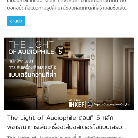
เสมือนลายเซ็นของ Mark Levinson งานดีไซน์ล้ำอนาคต ซึ่ง
ปรับค่าเฟสไปทางเฟสลบ -180 องศา ในระหว่างจูน Volume
สัญญาณความถี่ไปยังไดรเวอร์แต่ละตัวใน SUMMIT MAKALU
Acoustics ในปี 1983 เพื่อเน้นผลิตซับวูฟเฟอร์โดยเฉพาะ
ยังคงยึดถือแนวทางรูปลักษณ์ของผลิตภัณฑ์ที่สร้างสมชื่อเสียง
และ Crossover แต่ให้ปรับดู หลังจากปรับค่าทุกอย่าง และให้
คือ ครอสโอเวอร์เน็ตเวิร์ก MultiCap™ ซึ่งรองรับการเชื่อมต่อ
เทคโนโลยีล้ำสมัยของ Velodyne คือระบบเซอร์โวคอนโทรล
มานาน โดดเด่นด้วยความงามของไฟและความหรูเงางามของ
เสียงได้ลงตัวแล้ว ปุ่มปรับค่าเฟสนี้ ซับบางตู้ อาจจะเป็น
ทั้งแบบ single-wire และ bi-amp/bi-wire ในวงจรที่กล่าว
ระบบนี้ จะนำเอาปฏิบัติการดิจิตอลช่วยรายงานจาก
อ่านต่อ
กระจกหน้าจอ ไม่เพียงความสวยงามของตัวเครื่อง
สวิตช์ เลือก บวก 0 และ ลบ 180 องศา แต่ ซับวูฟเฟอร์ราคา
มาของ JBL เลือกใช้คาปาซิเตอร์ขนาดเล็กจำนวนมากแทนการใช้
สถานการณ์ใช้งานจริง ซึ่งจะช่วยควบคุมมิให้ซับวูฟเฟอร์ส่งเสียง
ภายนอก แต่ทุกระบบภายในถูกออกแบบอย่างพิถีพิถัน วงจรอนา
สูงๆ มักจะเป็นปุ่มเกนโวลุ่ม ให้เราเลือกค่าเฟสแปรผันไปทีละน้อย
คาปาซิเตอร์ขนาดใหญ่แบบเดิมๆ ผลที่ได้คือ สามารถลดค่า ESR
ผิดเพี้ยน (Digital High Gain Servo Control) มี
ล็อคแบบ Pure Path และวงจรดิจิตอลที่ออกแบบให้เป็นอิสระ
ได้ ยังมีอีก 2 เทคนิค สำหรับการเสริมตู้ซับเข้าไป
(Electrostatic Resistance) และทำให้ไดรเวอร์ทำงานด้วย
ระบบอีควอไลเซอร์ EQ Plus ที่จะทำให้สามารถปรับซับวูฟเฟอร์ให้
เพื่อให้เสียงดนตรีอันบริสุทธิ์ในทุกรายละเอียด เพื่อมอบ
ในระบบฟังเพลง ซึ่งเป็นวิธีการของงาน Professional เมื่อนาน
ประสิทธิภาพที่สูงขึ้น งานออกแบบทั้งหมดนี้ทำให้ไดรเวอร์แต่ละ
เหมาะสมกับสถานการณ์การใช้งานของแต่ละบุคคล และห้องต่างๆ
ประสบการณ์ในการฟังอันรื่นรมย์อย่างที่สุด โดยเฉพาะภาค
มาแล้ว เหมาะกับห้องฟังเพลงที่มีขนาดใหญ่ และเสียงเบสเบาบาง
ตัวได้รับสัญญาณความถี่ครบถ้วน ขับขานพลังเสียงได้เต็ม
อย่างเหมาะสม บริษัท Sunfire เคยออกแบบซับวูฟ
ดิจิตอลออดิโอที่ใช้อุปกรณ์ DAC รุ่น Precision Link III ซึ่ง
เกินไป ก็สามารถใช้วิธีดังกล่าวนี้ได้ 1. Inverted Stack
กำลัง เพิ่มได้นามิคของเสียง ให้เสียงดนตรีใสกระจ่างโดยไม่มี
เฟอร์ที่เน้นให้มีขนาดเล็กมากๆ แต่มีพลังขับอย่างชนิดสั่นสะเทือน
รองรับดิจิตอลอินพุตถึง 6 ชุด สามารถลดเสียงรบกวนและให้
Cardioid วางตู้ซับวูฟเฟอร์ ซ้อนกันสองถึงสามตู้ต่อแชนแนล
ความผิดเพี้ยน JBL มิได้มุ่งเน้นเฉพาะการออกแบบ
ห้อง ซึ่งในช่วงเวลาขณะนั้น พ่อมดอิเล็คทรอนิกส์ บ๊อบ คาร์เวอร์
คุณภาพเสียงจากสัญญาณดิจิตอล ด้วยรายละเอียดสูงถึง 32-
อาจจะมีการวางยิงเสียงมาด้านหน้าทุกตู้ หรือสลับบางตู้ยิงมา
ไดรเวอร์และชิ้นส่วนครอสโอเวอร์ ด้วยเทคโนโลยีที่ก้าวล้ำ ตู้
มีส่วนในการออกแบบภาคขยายคลาส T ขนาดเล็กแต่กำลังขับสูง
bit / 384kHz โดยมีอนาล็อคอินพุตแบบ Balanced และ
ด้านหน้า บางตู้ยิงไปด้านหลัง แล้วแต่การ คำนวณค่า หรือเซ็
ลำโพงก็ผ่านการออกแบบอย่างพิถีพิถันและผลิตด้วยงาน
ที่สุดในโลก บรรจุลงไปในตู้ซับวูฟเฟอร์ บริษัท Rel
Single-ended Mark levinson No 626 เป็นปรีแอมปลิไฟเอ
ตอัพ จะทำให้ได้มิติของเสียงเบสและความกว้างลึกของเสียงต่ำ
วิศวกรรมชั้นยอดเพื่อผลทางอคูสติกที่ดีที่สุด ภายในตัวตู้มีการ
Acoustics เป็นอีกบริษัทหนึ่งที่เน้นการผลิตซับวูฟเฟอร์คุณภาพ
อร์แบบ dual-monaural ซึ่งผสมผสานทั้งประสิทธิภาพระดับสุด
สมบูรณ์มากขึ้น การวางตู้ทับซ้อนขึ้นไป ช่วยให้เปลืองพื้นที่น้อย
เสริมโครงสร้างให้แข็งแกร่ง ผนังตู้ด้านในมีส่วนโค้งเว้า และบุ
สูง โดยมีจุดเริ่มต้นมาจากความพยายามที่จะทำให้เสียงต่ำมีมิติที่
ยอดของอนาล็อคออดิโอ กับวงจรดิจิตอลออดิโออันล้ำยุค เพื่อ
ที่สุดภายในห้อง สิ่งสำคัญก็คือตู้ซับจะต้องถูก
ด้วยวัสดุซับเสียงเพื่อลดการสั่นค้างของคลื่นความถี่ในตัวตู้ ตู้
สมบูรณ์ ในระบบโฮมออดิโอ ย้อนคืนไปสู่รสชาติของการแสดง
รังสรรค์เสียงดนตรีที่สมจริงอย่างที่สุดจากแหล่งโปรแกรมของ
ออกแบบมาเพื่อให้วางซ้อนกันได้ ไม่ควรนำตู้ซับวูฟเฟอร์ที่ไม่ได้
ลำโพงสวยงามระดับงานผีมือ มีให้เลือกทั้งแบบสีดำเปียโนเงาวับ
The Light of Audiophile ตอนที่ 5 หลัก
คอนเสิร์ตที่สมบูรณ์ บริษัท KEF แห่งอังกฤษ ที่
คุณ หัวใจหลักของ No 626 คือ การออกแบบผังวงจรอันเป็น
ออกแบบมาเพื่อการนี้มาวางซ้อนกันนะครับ 2. End Fire
พร้อมสัญลักษณ์ยอดเขาสีแพลตตินัม และแบบสีน้ำตาลไม้
ถือว่าเป็นบริษัทลำโพงอนุรักษ์นิยม ที่ประสบผลสำเร็จที่สุดในระดับ
พิจารณาการเล่นเครื่องเสียงสเตอริโอแบบเสริม
สิทธิบัตรเฉพาะ นั่นคือการออกแบบ dual-monaural ซึ่งแยก
Cardioid เป็นอีกเป็นอีกรูปแบบหนึ่งของเทคนิคการวางตู้ซับวูฟ
Ebony ทำสีเงาวับ ประดับสัญลักษณ์ยอดเขา (Summit) สีทอง
โลกได้ออกแบบแอคทีฟซับวูฟเฟอร์ ออกมาหลายรุ่น อาทิ
signal path อย่างเป็นอิสระ พร้อมปุ่มปรับระดับเสียงแบบ R-
เฟอร์ซึ่งในกรณีนี้ มีอยู่หลายวิธี ทั้งการวางตู้หน้า-หลัง ใน
ความถี่ต่ำ
ตู้ลำโพง SUMMIT MAKALU วางอยู่บนฐาน IsoAcoustic®