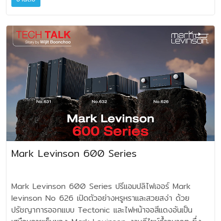
ลำดับที่ 5 ของโลก และอยู่ห่างจากยอดเขาเอเวอเรสต์ 19
กรวยลำโพงใช้วัสดุที่ดี ให้การสนองตอบฉับไว เท่าทันความถี่
12:00 น. (กึ่งกลาง) โดยประมาณ เพราะที่ระดับ
กิโลเมตร ด้วยรูปทรงที่สวยงามเช่น พีระมิด เป็นเป้าหมายสำคัญ
กลางแหลม สำหรับซับแอคทีฟยุคเก่า ผมจึงต้อง
ความดังขนาดนี้มักจะเป็นจุดเริ่มต้นสำหรับการปรับ ลด หรือเพิ่ม
ที่ท้าทายสำหรับนักไต่เขาจากทั่วโลก JBL จึงเลือกนำมาเป็นชื่อ
กำหนดจุดตั้ง และเซ็ตอัพอยู่ 2-3 ครั้ง จึงลงตัวในที่สุด ท่าน
อีกเล็กน้อย ของระดับเสียงซัพวูฟเฟอร์โดยทั่วไป การ
ของลำโพงเรือธงรุ่นใหม่ล่าสุด ซึ่งเปิดตัวในงานมิวนิกไฮเอนด์
เจ้าของซิสเต็มบอกว่า ได้เสียงที่ลงตัวประทับใจ ให้ประสบการณ์
ปรับระดับความดัง Level หรือ Volume จะต้องทำควบคู่กับจุด
2025 SUMMIT MAKALU เป็นลำโพง 3 ทาง ตั้งพื้น
ใกล้เคียงในคอนเสิร์ตฮอลล์ จึงมีความสุขมาก ถือว่าแก้ปัญหาให้
ตัดความถี่ครอสโอเวอร์เสมอ ให้เลือกจุดตัดความถี่ที่ต่ำ
ขนาดใหญ่ มีเบสไดรเวอร์ขับเสียงต่ำขนาด 12 นิ้ว ใช้มิดเรนจ์
ลุล่วงไปได้ มาย้อนดูช่วงเวลาของการออกแบบซับวูฟ
ที่สุดของซับวูฟเฟอร์ ตู้นั้นๆ เอาไว้ก่อน ซึ่งส่วนใหญ่จะเป็น40
ขนาด 8 นิ้ว ทำงานร่วมกับไดรเวอร์ขับเสียงแหลมขนาด 3 นิ้ว
เฟอร์ ที่น่าสนใจกัน ช่วงปี 1982 บริษัทนิปปอน กักกิ หรือยามา
หรือ 50Hz ย่านความถี่จุดตัดยิ่งสูง อัตราเสียงต่ำ
อันเป็นสิทธิบัตรเฉพาะของ JBL พร้อมกรวยฮอร์นขนาดใหญ่
ฮ่า ตัดสินใจออกแบบแอคทีฟ ซับวูฟเฟอร์ตัวแรก นั่นคือ NS-W1
จะกระแทกกระทั้นมากขึ้น ดังนั้นจงหาจุดที่สมดุลกับความถี่ต่ำของ
ไดรเวอร์นี้คือ D2830K dual-diaphragm และ dual-motor
โดยมีขนาดตู้ 50 ลิตร มีแอมป์ขับในตัว 45 วัตต์โมโน ที่ 6
ลำโพงเมนหลักให้ได้ แนะนำว่า ไม่ควรจะเลือกตัด ความถี่
compression ส่วนที่เป็นไดรเวอร์หลักของ SUMMIT
โอห์ม แม้ไดรเวอร์จะมีขนาดเพียง 10 นิ้ว แต่ดีไซน์เนอร์อธิบาย
ครอสโอเวอร์สูงเกิน 100 เฮิร์ตซ์ โดยไม่จำเป็น เพราะส่วนมาก
MAKALU คือ ไดรเวอร์มิดเบส โครงโลหะหล่อขนาด 8 นิ้ว และ
ว่า ตัวขับเสียงถูกออกแบบให้ครอบคลุม ตอบสนองความถี่ต่ำ
แล้วจุดตัดสูงๆ จะทำให้เสียงเบสโด่งนำหน้าความถี่อื่น
วูฟเฟอร์เบส โครงโลหะหล่อขนาด 12 นิ้ว ความพิเศษของ
เฉพาะ จึงต่างไปจาก Woofer ทั่วไป มีความสามารถแสดงผล
ความถี่จุดตัดจะต้องปรับคู่กับ Volume อยู่เสมอ และต้องปรับที
ไดรเวอร์คู่นี้คือ การใช้กรวยไดรเวอร์ 3 เลเยอร์ Hybrid
ความถี่ต่ำลงลึกได้ถึง 20Hz ในเวลาเดียวกันนั้น
Mark Levinson 600 Series
ละเล็กทีละน้อยอย่างละเอียดที่สุด ก็เพราะว่า ตรงจุดครอสโอเวอร์
Carbon Cellulose Composite Cone (HC4) งานดีไซน์
ทาง Bose และ M&K แห่งอเมริกา เป็นรายแรกๆ ที่ออกแบบ
นี้ จะทำให้รอยเชื่อมต่อของความถี่ต่ำ ระหว่างลำโพงเมนหลัก กับ
ล้ำยุคที่ใช้แผ่นคาร์บอนไฟเบอร์ และเยื่อกระดาษพิเศษประกบกัน
ลำโพงเมนหลักกลางแหลมแยกส่วนออกจาก Sub-Woofer
ความถี่ต่ำจากตู้ซับวูฟเฟอร์นั้นสามารถกลมกลืนกันได้
โดยมีแกนกลางเป็น closed-cell foam กรวยไฮบริดนี้ถูก
แบบแพสสีพ ซึ่ง M&K ใช้ชื่อระบบว่า Sub-Satellite เป็นการ
Mark Levinson 600 Series ปรีแอมปลิไฟเออร์ Mark
เมื่อปรับค่าของซับวูฟเฟอร์ ได้ค่อนข้างกลมกลืนแล้ว (หรือมี
ออกแบบเพื่อให้ได้กรวยไดรเวอร์ที่แข็งแกร่ง น้ำหนักเบาตามสเปค
แก้ปัญหาขาดความถี่ต่ำ ประการหนึ่ง และให้ความสะดวกในการ
levinson No 626 เปิดตัวอย่างหรูหราและสวยสง่า ด้วย
ปัญหาว่าเบสบางส่วนยังคงเดินช้ากว่าเสียงกลางแหลม) ให้ลอง
และเป็นปัจจัยหลักในการขับเสียงได้เต็มกำลัง โดยมีความผิดเพี้ยน
จัดวางภายในห้องขนาดย่อมๆ จากนั้นมีบริษัทเครื่อง
ปรัชญาการออกแบบ Tectonic และไฟหน้าจอสีแดงอันเป็น
ปรับค่าที่ Phase 0-180 ดู เป็นลำดับสุดท้าย ไม่ควร
น้อยที่สุด อุปกรณ์ที่มีความสำคัญยิ่งในการแบ่งแยก
เสียงบางแห่ง อาทิ Dave Hall เปิดตัว Velodyne