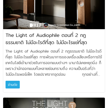
เพิ่มเข้าไป หรือถ้าเกิน ก็ลดมันลงมา นี่ก็เป็นหลักการธรรมชาติ
การเล่นเครื่องเสียงมีพัฒนาการมาเป็นระยะเวลายาวนาน นับ
ปราศจากความผิดเพี้ยน และให้ bandwidth กว้างมาก
หนึ่ง แล้วจะต้องเปลี่ยนอะไรตามมาอีก 2. การเล่นใน
คุณภาพระดับอ้างอิง ผลิตขึ้นเพื่อตอบสนองนักฟังผู้หลงใหลใน
พื้นๆ โดยทั่วไปอยู่แล้วนะครับ ผมจึงไม่ได้ปฏิเสธหลักการใดๆ ทั้ง
ตั้งแต่เสียงระบบโมโนMonophonic ช่องเสียงเดียว มาถึงระบบ
ด้วยความสามารถในการอัดฉีดกระแสปริมาณมหาศาล แอมป์ No
ระบบสเตอริโอเชิงซ้อน ด้วยการเชื่อมต่อสายลำโพงเป็น Bi-Wire
เสียงดนตรีอย่างแท้จริง สำหรับลำโพงในซีรีส์ซัมมิทที่ใช้ไดรเวอร์
สิ้นในการเล่นเครื่องเสียง และถ้าเราจะเสริมอะไร ปรับปรุง
สองช่องเสียง Stereophonic และบางช่วงเวลาก็แผลงออกไป
631 จึงให้เสียงดนตรีได้อย่างสม่ำเสมอ ด้วย bandwidth ที่
ในประสบการณ์ส่วนตัวผม ยอมรับว่าไม่ค่อยแนะนำวิธีการนี้ เพราะ
ขนาด 8 นิ้ว (200 มิลลิเมตร) ก็ต้องถือว่า SUMMIT AMA
เปลี่ยนแปลงในระบบอย่างใด เราควรรู้การตอบสนองความถี่ของ
ถึง Quadraphonic หรือระบบสี่ช่องเสียง (ที่ได้สูญสลาย
กว้างขวางครอบคลุม แอมปลิไฟเออร์นี้จึงให้พลังขับเหลือเฟือ
ที่ผ่านมา ลำโพงแบบ ไบร์-ไวร์ หลายคู่ก็มักจะมีปัญหาอาการผิด
เป็นลำโพงรุ่นเรือธงที่ JBL ภูมิใจนำเสนอ ชื่อ อามา
ชิ้นดนตรีด้วย สมมุติว่า ตอนนี้ความถี่ต่ำในซิสเต็ม
แนวทางไปแล้ว) ถ้าจะกล่าวว่า ส่วนที่เหลือคือ ทั้ง
สำหรับลำโพงทุกคู่ ให้เสียงที่สะอาดบริสุทธิ์ ที่ไร้การรบกวนของ
เฟสได้ง่าย ถ้าแอมป์ที่ใช้ขับนั้นมีกำลังไม่มากพอ หรือศักยภาพใน
(Ama) มาจากยอดเขาชื่อว่า Ama Dablam แปลว่า “สร้อยคอ
ของเราน้อยไป ทำให้อาจจะขาดเสียงของเครื่องดนตรีบางอย่าง
ระบบเสียงช่องเสียงเดียว และระบบสองช่องเสียงนั้น ในปัจจุบัน
คลื่นไฟฟ้า ให้รายละเอียดครบทุกย่านความถี่ เปิดโปร่งและนุ่มนวล
การควบคุมลำโพงไม่ถึง เมื่อการควบคุมย่านความถี่
ของแม่” ยอดเขาอามามีความสูง 6,812 เมตร อยู่ด้านตะวันออก
The Light of Audiophile ตอนที่ 2 กฏ
ได้ เรามาดูกันว่า ถ้าจะเสริม Active Sub-Woofer ชุดเครื่อง
ความนิยมที่ถูกยอมรับเป็นสากลคือ ระบบสองช่องเสียง (ระบบ
เป็นธรรมชาติ ไม่ว่าจะรับฟังเสียงวงออเคสตราที่บรรเลงเต็มที่
อิมพิแดนซ์ต่างๆ ไม่แม่นยำ ผลตามมาคือเสียงแต่ละย่านความถี่
ของเอเวอเรสต์เบสแคมป์ รูปทรงของยอดเขานี้โดดเด่นมี
เสียงเราจะครอบคลุมชิ้นดนตรีใดบ้าง? จาก
ธรรมชาติ ไม่มีอะไรดีที่สุด ไม่มีอะไรแย่ที่สุด
สเตอริโอ) ระบบ Stereophonic ที่นักบันทึกเสียง
หรือจะเป็นเสียงแผ่วเบาจากเครื่องดนตรีน้อยชิ้น การวางผัง
เปลี่ยนแปลงวูบวาบเกือบตลอดเวลาของการเพลย์แบ็ค
เอกลักษณ์ จึงถูกนำมาเป็นชื่อรุ่นของลำโพงขนาดวางหิ้ง
ประสบการณ์ ในการทำระบบ Professional และ Home Use
(Recording) และคนฟัง (Playback) เห็นพ้องกัน มานานแล้ว
ชิ้นส่วนภายในเครื่องแอมป์ No 631 เป็นสถาปัตยกรรมแบบโมดู
แต่ถ้าจัดระบบดี แอมป์ดี ลำโพงดี สายลำโพงดี เข้ากันหรือแมตช์
คุณภาพสูงเยี่ยมของ JBL SUMMIT AMA ถูกติดตั้ง
The Light of Audiophile ตอนที่ 2 กฏธรรมชาติ ไม่มีอะไรดี
ความถี่ต่ำที่มีจุดตัดตั้งแต่ 250Hz ลงไปจนถึง 20Hz หรือต่ำ
ว่าพอเหมาะ พอควร สำหรับการแสดงผล ทั้งรายละเอียด การ
ลาร์ เพื่อแยกวงจรในส่วนอนาล็อคออกจากภาคเพาเวอร์ซัพพลาย
กันได้ลงตัว ระบบนี้ก็จะมีข้อดีเด่นตรงเสียงจากลำโพงจะเปิด
ด้วยไดรเวอร์แบบ dual-diaphragm และ dual-motor
ที่สุด ไม่มีอะไรแย่ที่สุด การพัฒนาการของเครื่องเสียงหรือการใช้
กว่า ผมถือว่าเป็นย่านความถี่ครอบคลุมการทำงานของSub-
แยกแยะ การประสาน เวทีเสียง ตำแหน่ง และอิมเมจของเสียง
โดยวางชิ้นส่วนสำคัญบนแท่นยางเฉพาะ Mark levinson เลือก
กว้างมากขึ้น เสียงหลุดลอยออกจากตู้ และมีมิติชัดเจนขึ้น
compression รุ่น D2815K ขนาด 1.5 นิ้ว อันเป็นสิทธิบัตร
เทคโนโลยีเข้ามาช่วยในการออกแบบต่างๆ นานาไม่เคยหยุดนิ่ง ก็
Woofer ยกตัวอย่างชิ้นดนตรีที่เกี่ยวข้อง กับ
เป็นที่ยอมรับได้ แม้สตูดิโอจะสามารถบันทึกเสียง
ใช้ระบบดูดซับความสั่นสะเทือนสำหรับฐานของตัวเครื่อง โดย
แต่การใช้สายลำโพงสองชุด จากแอมป์ ทำให้สิ้นเปลืองงบ
เฉพาะของ JBL โดยจับคู่ทำงานกับ Horn ขนาดใหญ่
เพราะว่านักออกแบบทั้งหลายย่อมทราบถึง ความเป็นจริงที่ว่า
ความถี่ต่ำที่สำคัญช่วงนี้คือ - ออร์แกนท่อ / คีย์บอร์ด / ซินธีไซ
ดนตรี แยกแยะออกมาได้ ถึง 48 แชนแนล ในทางปฏิบัติ แต่
ออกแบบฐานรองที่มั่นคงและเป็นอิสระจากพื้นที่รองรับ เพื่อ
ประมาณ ที่ไม่ค่อยจะคุ้มค่านัก ระหว่างใช้สายลำโพง
Sonoglass® High-Definition Imaging (HDI™) เพื่อขับขาน
ไม่มีอะไรเพอร์เฟ็ค โดยปราศจากจุดอ่อน ทุกอย่างที่
เซอร์ สนองความถี่ช่วงต่ำลึกได้ถึง 20Hz - เปียโน สนอง
ที่สุด Sound Engineer ก็จะต้องนำทั้งหมดมามิกซ์รวมกันให้
ป้องกันการสั่นไหวที่อาจรบกวนการทำงาน รูปลักษณ์
รุ่นสูงๆ ชุดเดียว ในระบบ Single-Wire มักจะดีกว่า ระบบ Bi-
เสียงในย่านความถี่สูง ส่วนไดรเวอร์หลักของ SUMMIT AMA
เคยออกแบบมาในอดีตนั้นแม้ว่าจะดีที่สุดในความคิดไอเดียแล้ว แต่
ความถี่ช่วงต่ำลึกได้ถึง 25Hz - ทูบา / ฮาร์พ สนองความถี่
เหลือเพียง 2 แชนแนล อยู่ดี ส่วนระบบโมโนนั้น จะอยู่
ภายนอกของแอมป์ No 631 ดีไซน์สง่าแบบทาวเวอร์ทรงสูง
Wire ที่ต้องแบ่งงบไปใช้สายลำโพงระดับปานกลางสองชุด
อ่านต่อ
คือ ไดรเวอร์โครงโลหะหล่อขนาด 8 นิ้ว (200 มิลลิเมตร)
ก็ยังมีจุดบกพร่อง ที่สมควรแก่การแก้ไขปรับปรุงอยู่เสมอ
ช่วงต่ำลึกได้ถึง 30Hz - ดับเบิ้ลเบส สนองความถี่ช่วงต่ำลึก
ในกลุ่มนักเล่นวินเทจระดับไฮเอ็นด์ ที่ยังคงหลงใหลในเสน่ห์บาง
และได้ถูกออกแบบตามหลัก Tectonic โดยตัวเครื่องขึ้นรูปจาก
ผมจึงไม่ค่อยแนะนำระบบ Bi-Wire ถ้าไม่มีความจำเป็นจริงๆ
ไดรเวอร์นี้ถูกออกแบบให้ใช้กรวยไดอะแฟรมแบบ triple-layer
เมื่อมีการค้นพบสิ่งที่ดีกว่า วงจรภาคขยายจากคุณภาพ
ได้ถึง 30Hz - ฮาร์ปซิคอร์ด สนองความถี่ช่วงต่ำลึกได้ถึง
ประการของช่องเสียงตรงๆ แบบแชนแนลเดียว เรา
แผ่นอลูมิเนียม ชุปอโนไดซ์สีดำ วางตัวอย่างมั่นคงบนฐานสีเงิน
อีกประการหนึ่ง การเล่นระบบ Bi-Wire นั้น มักจะทำให้
ซึ่งเป็น Hybrid Carbon Cellulose Composite Cone
เสียงระดับ “ให้พอได้ยิน” ก็กลายเป็น เข้าถึง “ความเป็นจริง”
40Hz - เบสกีต้าร์ สนองความถี่ช่วงต่ำลึกได้ถึง 40Hz - อคู
มาทบทวน องค์ประกอบระบบเสียงมาตรฐาน Stereophonic
ซิลเวอร์ ส่วนกลางด้านหน้าดูแวววาวด้วยวัสดุกระจก เดินขอบ
โทนัลบาลานซ์ของย่านความถี่ควบคุมยาก เสียงกลางแหลมมักจะ
(HC4) ซึ่งเป็นนวัตกรรมใหม่ ใช้แผ่นคาร์บอนไฟเบอร์และเยื่อ
หรือ High Fidelity มากยิ่งขึ้นเรื่อยๆ หลักวิศวกรรม
สติค อิเลคทริกกีต้าร์ สนองความถี่ช่วงต่ำลึกได้ถึง 80Hz -
ของโฮมออดิโอ นะครับ ที่ผมจะแยกออกเป็น สามส่วนหลัก และ
ด้วนเส้นไปสีแดง เพื่อขับเน้นความงามของแผงหน้า แผงด้านบน
พุ่งล้ำหน้าเกินจริง การประสานกันของตัวขับเสียง