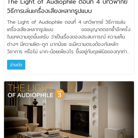
The Light of Audiophile ตอนที่ 4 บทวิพากย์
กับ Horn ขนาดใหญ่ Sonoglass® High-Definition
เสียงของชิ้นดนตรีเหล่านี้ จากขั้นตอน Recording ผู้
แบบ 8-channel Hyperstream IV เสริมด้วยวงจรขจัด
Imaging (HDI™) เพื่อถ่ายทอดเสียงความถี่สูง ส่วนไดรเวอร์
วิธีการเล่นเครื่องเสียงหลากรูปแบบ
ที่มีหน้าที่รับผิดชอบส่วนแรก คือ Sound Engineer ในห้อง
Jitter อันเป็นสิทธิบัตรเฉพาะของ Mark levinson บวกกับ
หลักของ SUMMIT PUMORI คือ มิดเบสโครงโลหะหล่อขนาด 8
บันทึกเสียงที่เขาต้องพยายามทำให้ขั้นตอนของการบันทึกเสียงนั้น
วงจร I/V แบบแยกอิสระอันเป็นเสาหลักของภาคประมวลผล
The Light of Audiophile ตอนที่ 4 บทวิพากย์ วิธีการเล่น
นิ้ว และ วูฟเฟอร์โครงโลหะหล่อขนาด 10 นิ้ว ไดรเวอร์ทั้งสอง
ต้องเก็บทุกรายละเอียดมาให้ได้สมบูรณ์แบบที่สุด ในขั้นตอน
ดิจิตอล มีดิจิตอลอินพุต 6 ชุด ประกอบด้วย AES/EBU 1 ชุด,
เครื่องเสียงหลากรูปแบบ ขออนุญาตตอกย้ำอีกครั้ง
ตัวนี้เลือกใช้กรวยไดอะแฟรมแบบ triple-layer ซึ่งเป็น Hybrid
Playback เมื่อเรานำเพลงที่บันทึกมาจากสตูดิโอมาฟังกับเครื่อง
โคแอคเชียล 2 ชุด, ออปติคอล 2 ชุด และมีช่องเสียบแบบ USB-
ในบทความชุดนี้นะครับ ว่าเป็นเรื่องของประสบการณ์ ความเห็น
Carbon Cellulose Composite Cone (HC4) เป็นงาน
เสียงภายในบ้าน จะต้องคิดคำนึงก่อนว่า Scale เสกลเสียงที่ถูก
C 1 ช่อง เพื่อรับสัญญาณรายละเอียดสูงจาก DSD และ PCM
ต่างๆ มีความผิด-ถูก มากน้อย จะมีความตรงต้องกับหลัก
ออกแบบล้ำยุค ใช้แผ่นคาร์บอนไฟเบอร์ และเยื่อกระดาษพิเศษ
ย่อส่วนลงมานั้น มี “อัตราสัดส่วนสมจริง” การตอบสนอง
ได้สูงถึงระดับ 32-bit / 384kHz ตัวเครื่องของปรี
วิชาการ หรือไม่ มาก-น้อยเพียงไร ขึ้นอยู่กับดุลพินิจของทุกท่าน
ประกบกัน โดยมีแกนกลางเป็น closed-cell foam กรวยแบบ
ความถี่ แหลม กลาง ทุ้ม จะต้องย่อลงมาแบบมีอัตราส่วนที่
แอมป์ No 626 ถูกออกแบบในระบบผังแบบโมดูลาร์ เพื่อแยกภา
เพราะคือนี่คือประสบการณ์ของผมเท่านั้น จากนี้ไปจะ
ไฮบริดนี้ ถูกออกแบบคิดค้นเพื่อให้ได้กรวยไดรเวอร์ที่มีความ
“สอดคล้องความเป็นจริง” เพราะไม่มีเครื่องเสียงชุดไหนที่สามารถ
คอนาล็อคและวงจรดิจิตอลให้เป็นอิสระจากส่วนเพาเวอร์ซัพพลาย
อ่านต่อ
บอกเล่า ถึงประสบการณ์การเล่นเครื่องเสียงรูปแบบหลากหลายที่
แข็งแกร่ง แต่น้ำหนักเบา และเป็นเหตุผลสำคัญที่ทำให้ลำโพงขับ
ให้ย่านความถี่ รายละเอียดเสียง เวทีเสียง ความเป็นชิ้นดนตรี
Mark levinson ยังออกแบบการ Damp vibration และชุด
ได้รับประสบการณ์มาตลอดช่วงชีวิตของการเล่นเครื่องเสียงครับ
พลังเสียงได้เต็มกำลัง โดยมีค่าความผิดเพี้ยนต่ำที่สุด
ต่างๆ เหมือนการแสดงสด เหมือนดนตรีคอนเสิร์ตได้ด้วยลำโพง
ฐานรองใต้เครื่องให้เครื่องมั่นคง และปลอดจากการสั่นสะเทือนข
ดังที่กล่าวในบทที่ผ่านมา การเล่นเครื่องเสียง โดยสรุปมี 1. การ
อุปกรณ์ที่มีความสำคัญยิ่ง สำหรับแบ่งแยกความถี่แต่ละช่องไป
เพียงคู่เดียว! คิดง่ายๆ ถ้าเวทีแสดงดนตรีกว้าง 15 เมตร ลึก 7
องพื่นที่วางเครื่อง ตัวเครื่องด้านนอกขึ้นรูปด้วยอลูมิเนียมอโน
เล่นในระบบสเตอริโอเชิงเดี่ยว หรือถ้านับการเชื่อมต่อสายลำโพง
ยังไดรเวอร์ในลำโพง SUMMIT PUMORI คือ ครอสโอเวอร์
เมตร ถามว่า มีชุดลำโพงชุดใดในระบบโฮมยูส เสนอเวทีเสียงได้
ไดซ์สีดำ เรียบหรูด้วยปุ่มกลมสีเงิน จอกระจกด้านหน้าแสดงผล
จะถือเป็น Single-Wire 2. การเล่นในระบบสเตอริโอเชิงซ้อน
เน็ตเวิร์ก MultiCap™ ซึ่งรองรับการใช้งานทั้งแบบ single-
กว้างถึง 15 เมตรลึก 7 เมตร บ้าง? ดังนั้น เราจึงต้องคิดถึง
ด้วยไฟเรืองแสงสีแดงเมื่อเปิดใช้งาน ทุกชิ้นส่วนของปรี
การเชื่อมต่อสายลำโพงจะเป็น Bi-Wire 3. การเล่นในระบบ
wire และ bi-amp/bi-wire ในวงจรที่กล่าวมา JBL เลือกใช้คา
สเกล สัดส่วนดนตรีที่ย่อลงมาฟังในห้อง ที่ลำโพงของเรา วาง
แอมป์ No 626 ถูกออกแบบและผลิตในสหรัฐอเมริกา และมี
สเตอริโอเชิงซ้อน การเชื่อมต่อสายลำโพง และแอมป์จะแยกอิสระ
ปาซิเตอร์ขนาดเล็กจำนวนมาก แทนการใช้คาปาซิเตอร์ขนาดใหญ่
ห่างกันประมาณ 2-3 เมตร โดยทั่วไป มันน่าจะอยู่ที่ประมาณไหน
รีโมทคอนโทรลที่สามารถสั่งงานได้ทุกฟังก์ชั่น ให้มาพร้อมตัว
เป็น Bi-Amplifications หรือ Tri-Amplifications 4. การ
จำนวนน้อยแบบเดิมๆ ผลที่ได้คือ สามารถลดค่า ESR
ซึ่งอาจจะแค่ 1/3 หรือ 1/5 ของการย่อส่วนลงมาในห้องฟัง ก็
เครื่อง (หมายเหตุ : Tectonic Industrial Design ที่ Mark
เล่นในระบบสเตอริโอเชิงซ้อน แบบเพิ่ม Super-Tweeter เพิ่ม
(Electrostatic Resistance) และทำให้ไดรเวอร์ทุกตัวทำงาน
ถือว่าสุดยอดแล้ว ถ้าเข้าใจตรง Scale สัดส่วนดนตรีตรงนี้แล้ว
levinson ใช้เป็นหลักในการออกแบบผลิตภัณฑ์ คือศาสตร์การ
Active Sub-Woofer ในแต่ละรูปแบบหากกล่าวจาก
ด้วยประสิทธิภาพสูงขึ้น งานออกแบบทั้งหมดนี้ช่วยให้ไดรเวอร์
เราก็จะเข้าใจว่า เครื่องเสียงที่เราฟังทุกวันนี้ก็คือการ ”ย่อส่วน“