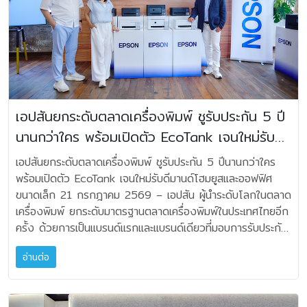
เพื่อยืดเวลาการร้อง และความสนุกให้ต่อเนื่องไม่มีสะดุด
Velocity Control Technology (VECO) ของ KEF ที่ช่วย
ครัน ด้าน AlphaTheta ผู้นำด้านอุปกรณ์สำหรับ DJ
ออกแบบมาเพื่อทุกโอกาส ผู้ใช้สามารถควบคุมเพลง การตั้งค่า
ยกระดับทั้งเสียงไร้สายระดับไฮไฟและการอยู่อาศัยที่พิถีพิถันยิ่ง
และงานบันเทิง ซึ่งภายในงานนำเสนอโชว์เคสนวัตกรรม อุปกรณ์
EQ ไฟเอฟเฟกต์ และเอฟเฟกต์ DJ ผ่านแอป JBL One ได้จาก
ขึ้น ออกแบบโดย Ross Lovegrove LS LUXE คือผลงาน
ดีเจรุ่นล่าสุด สำหรับ DJ มืออาชีพ พร้อมโชว์พิเศษจาก น้อง
ทุกมุมของพื้นที่จัดงาน พร้อมมาตรฐานกันน้ำกระเซ็น IPX4 จึง
ศิลปะที่ใช้งานได้จริง สร้างบรรยากาศให้พื้นที่แม้ไม่ได้เปิดเพลง
เพชร PettyRock และ DJ Fluke กับ Set CDJ-3000X และ
เหมาะกับทั้งค่ำคืนคาราโอเกะภายในบ้าน งานสังสรรค์ริมสระ และ
ผลงานนี้สานต่อความร่วมมือระหว่าง KEF และ Ross
DJM-A9 รุ่นยอดนิยม ผสานการเทคนิกการเล่นที่หลากหลาย
กิจกรรมกลางแจ้ง ตัวเครื่องมีขนาดกะทัดรัด พร้อมด้ามจับแบบ
Lovegrove จากไอคอนอย่าง Muon, Mu headphones และ
แสดงศักยภาพของอุปกรณ์ในสถานการณ์ใช้งานจริงที่ต้อง
ยืดหยุ่นและการออกแบบตามหลักสรีรศาสตร์ เพื่อความสะดวกใน
Muo portable speaker สู่ลำโพงไร้สายที่ถ่ายทอดรูปทรงเชิง
อาศัยทั้งความแม่นยำทางเทคนิคและไหวพริบ ทางศิลปะไปพร้อม
เอปสันยกระดับตลาดเครื่องพิมพ์ ชูรับประกัน 5 ปี
การเคลื่อนย้าย นอกจากนี้ JBL PartyBox Encore 2 Plus
ประติมากรรมและเทคโนโลยีให้หลอมรวมเป็นหนึ่งเดียว “ที่ KEF
กัน การรวมทั้ง 3 แบรนด์ไว้ในงานเดียว ตอกย้ำความเป็น
ยังใช้ส่วนประกอบจากพลาสติกรีไซเคิลหลังการใช้งาน และบรรจุ
นานกว่าใคร พร้อมเปิดตัว EcoTank เจนใหม่รับ
เรามุ่งมั่นที่จะนิยามประสบการณ์การฟังใหม่ให้สร้างแรงบันดาลใจ
ผู้นำเข้าและจัดจำหน่ายเครื่องเสียงมืออาชีพ ครบวงจร ครอบคลุม
ภัณฑ์กระดาษที่ได้รับการรับรองมาตรฐาน FSC พิมพ์ด้วยหมึก
ยิ่งขึ้น LS LUXE คือภาพสะท้อนของวิสัยทัศน์นั้น ความหรูหรา
ดีมานด์โฮมยูสและออฟฟิศขนาดเล็ก
ตั้งแต่ระบบเสียงขนาดใหญ่สำหรับงานคอนเสิร์ต ไปจนถึง
เอปสันยกระดับตลาดเครื่องพิมพ์ ชูรับประกัน 5 ปีนานกว่าใคร
ถั่วเหลือง สะท้อนความมุ่งมั่นด้านความยั่งยืนของแบรนด์ สรุป
ที่แท้จริงไม่จำเป็นต้องประกาศตัวเอง แต่สามารถเปลี่ยน
อุปกรณ์เฉพาะทาง สำหรับสตูดิโอและดนตรีสด นอกจากการได้
พร้อมเปิดตัว EcoTank เจนใหม่รับดีมานด์โฮมยูสและออฟฟิศ
ฟีเจอร์เด่น • EasySing AI Vocal Removal ลดระดับเสียง
บรรยากาศของพื้นที่ได้อย่างแนบเนียน ผ่านการผสานดีไซน์และอะ
ลองฟังและสัมผัสเครื่องจริงแล้ว ผู้เข้าร่วมงานยังได้ร่วมพูดคุย
ขนาดเล็ก 21 กรกฎาคม 2569 – เอปสัน ผู้นำระดับโลกในตลาด
ร้องนำแบบเรียลไทม์ ปรับได้ 25%, 50% หรือ 100% •
คูสติกอย่างเป็นธรรมชาติ นี่คือคำตอบของเรา เมื่อมีคนถามว่า
แลกเปลี่ยนเทคนิคกับทีมงานผู้เชี่ยวชาญ พร้อมฟังประสบการณ์
เครื่องพิมพ์ ยกระดับมาตรฐานตลาดเครื่องพิมพ์ในประเทศไทยอีก
High-Pitch Enhancement, Natural Reverb และ
เสียงแห่งความหรูหราเป็นอย่างไร” (Grace Lo, President &
การใช้งานจริงจาก Special Guest ระดับมืออาชีพในวงการ
ครั้ง ด้วยการเป็นแบรนด์แรกและแบรนด์เดียวที่มอบการรับประกัน
Feedback Suppression สำหรับปรับแต่งเสียงร้อง •
Head of Global Marketing, KEF) Performance by
ภายในงานยังมี Special Guest Talk จากผู้ใช้งานจริงใน
เครื่องพิมพ์แท็งค์แท้ทุกรุ่นนานถึง 5 ปี ในชื่อแคมเปญ ‘พิมพ์
ไมโครโฟนดิจิทัลไร้สาย 2 ตัว พร้อมเริ่มร้องคาราโอเกะได้ทันที
Design LS LUXE เป็นทั้งงานประติมากรรมและลำโพงไร้สายที่
วงการ ที่มาแชร์ประสบการณ์ตรงจากหน้างาน พร้อมกิจกรรม
อ่านต่อ
สบายยย ไร้กังวัล’ (Print Without Worry) พร้อมตอกย้ำ
• JBL Pro Sound กำลังขับ 100 วัตต์ RMS พร้อม AI
ออกแบบอย่างพิถีพิถัน ตัวตู้ทรงโค้งช่วยลดการเลี้ยวเบนของ
Lucky Draw ปิดท้ายงาน สะท้อนความหลากหลายของผู้เข้าร่วม
ความเป็นผู้นำตลาดเครื่องพิมพ์อิงค์เจ็ตในประเทศไทย ด้วยการ
Sound Boost • ไฟเอฟเฟกต์แบบไดนามิกเคลื่อนไหวตาม
เสียง ผสานโครงสร้างลดแรงสั่นสะเทือนและวัสดุขั้นสูง เพื่อ
งานตั้งแต่ระดับมืออาชีพ ในสนามจริง ไปจนถึงคนรุ่นใหม่ที่กำลัง
เปิดตัว EcoTank เจเนอเรชันใหม่ 8 รุ่นวันนี้ เน้นเจาะกลุ่มผู้ใช้
จังหวะเพลง • Auracast™ สำหรับจับคู่สเตอริโอและเชื่อมต่อ
ถ่ายทอดเสียงที่บริสุทธิ์ คมชัด และให้เบสที่ลึกยิ่งขึ้น ยกระดับ
ก้าวเข้าสู่วงการ Live Sound ติดตามข่าวสารหรือสอบถามราย