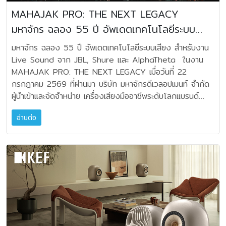
เสียงร้องนำจากเพลงแบบเรียลไทม์ โดยยังคงเสียงร้องประสาน
MAHAJAK PRO: THE NEXT LEGACY
ไว้ครบ ผู้ใช้สามารถเลือกระดับการลดเสียงร้องได้ 3 ระดับ คือ
มหาจักร ฉลอง 55 ปี อัพเดตเทคโนโลยีระบบ
25%, 50% หรือ 100% เพื่อให้เหมาะกับสไตล์การร้องในแต่ละ
เพลง ไม่ว่าจะร้องคลอตามต้นฉบับ ร้องคู่กับเพื่อน หรือรับบทนัก
เสียง
มหาจักร ฉลอง 55 ปี อัพเดตเทคโนโลยีระบบเสียง สำหรับงาน
ร้องนำเต็มตัว โดยไม่จำเป็นต้องเตรียมแทร็กคาราโอเกะเฉพาะแต่
Live Sound จาก JBL, Shure และ AlphaTheta ในงาน
อย่างใด ระบบยังมาพร้อม High-Pitch Enhancement ที่ช่วย
MAHAJAK PRO: THE NEXT LEGACY เมื่อวันที่ 22
เสริมความชัดเจนของเสียงร้องในย่านสูง Natural Reverb ที่
กรกฎาคม 2569 ที่ผ่านมา บริษัท มหาจักรดีเวลอปเมนท์ จำกัด
เพิ่มมิติและความนุ่มนวลให้เสียงร้อง และ Feedback
ผู้นำเข้าและจัดจำหน่าย เครื่องเสียงมืออาชีพระดับโลกแบรนด์
Suppression ที่ช่วยลดเสียงหอนจากไมโครโฟน เมื่อรวมเข้ากับ
JBL, Shure และ AlphaTheta จัดงาน "MAHAJAK PRO:
ไมโครโฟนดิจิทัลไร้สาย 2 ตัว จึงพร้อมรองรับทั้งการร้องเดี่ยว
อ่านต่อ
THE NEXT LEGACY" นวัตกรรมระบบเสียงระดับโปรที่สาย
ร้องคู่ หรือผลัดกันขึ้นไมค์กับเพื่อน ได้อย่างต่อเนื่อง โดย
Sound งาน Event และ Sound Engineer มารวมตัวกันมาก
สามารถควบคุมการตั้งค่าทั้งหมดได้จากตัวลำโพงหรือผ่านแอป
ที่สุดแห่งปี ในโอกาสครบรอบ 55 ปีของมหาจักร ควบคู่กับการ
JBL One หมายเหตุ: ฟังก์ชัน AI Vocal Removal มีไว้สำหรับ
ฉลอง 80 ปีของ JBL แบรนด์เครื่องเสียงระดับโลก โดยมีผู้เข้า
การใช้งานส่วนบุคคล ผู้ใช้มีหน้าที่ปฏิบัติตามกฎหมายลิขสิทธิ์ และ
ร่วมงานกว่า 300 ท่านจากทั่วแวดวง Live Sound ทั้งผู้
เงื่อนไขของเพลงที่บันทึกไว้ เพลงที่ได้รับอนุญาต และบริการ
ประกอบการธุรกิจให้เช่าเครื่องเสียง, Sound Engineer มือ
สตรีมมิ่งที่นำมาใช้งาน เสียงหนักแน่น ทรงพลัง ด้วย JBL
อาชีพ, นักศึกษาและอาจารย์จากสถาบันดนตรี รวมถึงผู้เกี่ยวข้อง
Pro Sound JBL PartyBox Encore 2 Plus มอบพลังเสียง
ในอุตสาหกรรมเครื่องเสียงทุกภาคส่วน ณ MGI Hall 2, Bravo
100 วัตต์ RMS ผ่านวูฟเฟอร์ขนาด 5.25 นิ้ว 1 ตัว และทวีต
BKK พระราม 9 (Show DC เดิม) งานนี้จัดเต็ม ครบ จบ
เตอร์ Silk Dome ขนาด 0.75 นิ้ว 2 ตัว ให้เสียงต่ำที่หนักแน่น