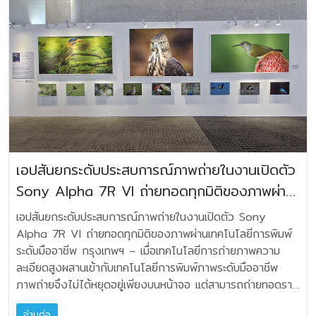
งานภายในบ้าน รวมถึงกลุ่ม Solopreneur และ SOHO ที่
หลายลำโพง • Bluetooth 5.4 • แบตเตอรี่ใช้งานได้นาน
มาตรฐานเหนือ LS50 Wireless II ซึ่งเป็นหนึ่งในลำโพงไร้สาย
ละเอียดเพิ่มเติมได้ที่ บริษัท มหาจักรดีเวลอปเมนท์ จำกัด
เติบโตอย่างต่อเนื่อง โดยชูจุดเด่นด้านความเร็วในการพิมพ์ที่สูง
สูงสุด 15 ชั่วโมง และรองรับแบตเตอรี่แบบถอดเปลี่ยนได้* •
ระดับไฮไฟที่ได้รับการยอมรับอย่างกว้างขวาง ได้ยินครบทุก
Facebook/Tiktok: MahajakPro IG: Mahajak_Pro
ขึ้น เติมหมึกได้สะดวกและสะอาดยิ่งกว่าเดิม รองรับการพิมพ์แบบ
ชาร์จเร็ว 10 นาที เพิ่มเวลาเล่นเพลงได้สูงสุด 80 นาที •
ดีเทลด้วย 12th-Generation 6.5-inch Uni-Q® พร้อม
Call Center 1516 | Line: @Mahajakstore
ไร้สายผ่าน Apple AirPrint, Mopria, LINE Print และ
ควบคุมผ่านแอป JBL One • ป้องกันน้ำกระเซ็นมาตรฐาน
MAT® Technology นวัตกรรมจาก KEF LS LUXE ถ่ายทอด
www.mahajak.com/th/
Epson Smart Panel เพื่อมอบประสบการณ์การพิมพ์ที่สะดวก
IPX4 • ด้ามจับแบบยืดหยุ่นและการออกแบบตามหลัก
รายละเอียดเสียงพร้อมเบสที่ทรงพลังผ่าน 12th-generation
และมั่นใจยิ่งขึ้น นายยรรยง มุนีมงคลทร ผู้อำนวยการอาวุโส
สรีรศาสตร์ • มีส่วนประกอบจากพลาสติกรีไซเคิลหลังการใช้
6.5-inch Uni-Q® driver array พร้อม Metamaterial
ประจำกลุ่มประเทศในภูมิภาคเอเชียตะวันออกเฉียงใต้ และผู้อำนวย
งาน พร้อมบรรจุภัณฑ์กระดาษมาตรฐาน FSC *แบตเตอรี่สำรอง
Absorption Technology (MAT®) ช่วยขยายพื้นที่รับฟังที่ให้
การบริหาร บริษัท เอปสัน (ประเทศไทย) จำกัด กล่าวว่า “เมื่อปี
จำหน่ายแยกต่างหาก JBL PartyBox Encore 2 Plus วาง
เสียงสมดุลและลดความผิดเพี้ยนให้น้อยที่สุด โดยวางทวีตเตอร์ไว้
2553 เอปสันได้ Disrupt ตลาดเครื่องพิมพ์ ด้วยการเปิดตัว
จำหน่ายในราคา 22,900 บาท ที่ร้านค้าตัวแทนจำหน่าย ร้าน
กึ่งกลางอะคูสติกของวูฟเฟอร์ เพื่อให้เสียงกระจายอย่าง
EcoTank เครื่องพิมพ์อิงค์เจ็ตแท็งค์แท้ที่พลิกโฉมรูปแบบการ
Sound City โชว์รูมมหาจักร และช่องทางออนไลน์ของมหาจักร:
สม่ำเสมอทั่วพื้นที่ฟัง MAT® Technology ทำหน้าที่เสมือนหลุม
เอปสันยกระดับประสบการณ์ภาพถ่ายในงานเปิดตัว
พิมพ์และยกระดับความคุ้มค่าให้กับผู้บริโภค ตลอด 16 ปีที่ผ่านมา
www.mahajak.com/th/jbl-partybox-encore-2-
ดำทางเสียง ดูดซับเสียงด้านหลังจากทวีตเตอร์ที่ไม่ต้องการได้
Sony Alpha 7R VI ถ่ายทอดทุกมิติของภาพผ่าน
บริษัทฯ ยังคงพัฒนาเทคโนโลยีอย่างต่อเนื่อง ทั้งด้าน
plus.html สามารถติดตามข่าวสารหรือสอบถามรายละเอียดเพิ่ม
ถึง 99% ช่วยลดความผิดเพี้ยน พร้อมมอบพื้นที่รับฟังที่กว้างขึ้น
ประสิทธิภาพ ความทนทาน ประสบการณ์การใช้งาน และความเป็น
เติมได้ที่ บริษัท มหาจักรดีเวลอปเมนท์ จำกัด Facebook /
เทคโนโลยีการพิมพ์ระดับมืออาชีพ
โทนเสียงที่สะอาด และประสบการณ์ฟังที่เป็นธรรมชาติ เพื่อคง
เอปสันยกระดับประสบการณ์ภาพถ่ายในงานเปิดตัว Sony
มิตรต่อสิ่งแวดล้อม เพื่อตอบโจทย์ความต้องการของผู้ใช้ที่
Instagram: Mahajak Life, Mahajak Living และ JBL
ความบริสุทธิ์ของเสียง ชุด Uni-Q® ถูกแยกแรงสั่นสะเทือนด้วย
Alpha 7R VI ถ่ายทอดทุกมิติของภาพผ่านเทคโนโลยีการพิมพ์
เปลี่ยนแปลงอยู่เสมอ วันนี้เอปสันกำลังยกระดับมาตรฐานของ
Thailand TikTok: Mahajak Family และ JBL Thailand
โครงสร้างแบบยืดหยุ่น ช่วยรักษารายละเอียดเสียงได้อย่างครบ
ระดับมืออาชีพ กรุงเทพฯ – เมื่อเทคโนโลยีการถ่ายภาพความ
ตลาดอีกครั้งผ่านแคมเปญ ‘พิมพ์สบายยย ไร้กังวล’ (Print
Mahajak Service Center โทร. 1516
ถ้วน เบสแม่นยำเหนือระดับกับ Velocity Control
ละเอียดสูงผสานเข้ากับเทคโนโลยีการพิมพ์ภาพระดับมืออาชีพ
Without Worry) ด้วยการมอบการรับประกันเครื่องพิมพ์
www.mahajak.com/th
Technology (VECO) LS LUXE เป็นลำโพงรุ่นแรกที่มาพร้อม
ภาพถ่ายจึงไม่ได้หยุดอยู่เพียงบนหน้าจอ แต่สามารถถ่ายทอดราย
EcoTank ทุกรุ่นนานสูงสุดถึง 5 ปี นับเป็นแบรนด์แรกและแบรนด์
VECO ของ KEF ซึ่งต่อยอดจากเทคโนโลยีที่เปิดตัวใน XIO
ละเอียด สีสัน และอารมณ์ของภาพออกมาได้อย่างสมบูรณ์แบบ
เดียวในประเทศไทยที่มอบการรับประกันในระดับนี้ สะท้อนถึงความ
soundbar ระบบนี้ใช้เซ็นเซอร์ตรวจจับการเคลื่อนที่ของ Uni-
อ่านต่อ