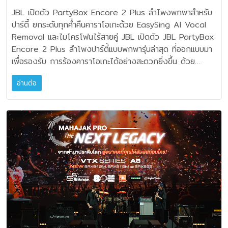
ด้วย EasySing AI Vocal Removal และ
JBL เปิดตัว PartyBox Encore 2 Plus ลำโพงพกพาสำหรับ
ไมโครโฟนไร้สายคู่
ปาร์ตี้ ยกระดับทุกค่ำคืนคาราโอเกะด้วย EasySing AI Vocal
Removal และไมโครโฟนไร้สายคู่ JBL เปิดตัว JBL PartyBox
Encore 2 Plus ลำโพงปาร์ตี้แบบพกพารุ่นล่าสุด ที่ออกแบบมา
เพื่อรองรับ การร้องคาราโอเกะได้อย่างสะดวกยิ่งขึ้น ด้วย
เทคโนโลยี EasySing AI Vocal Removal ที่ช่วยลดระดับ
อ่านต่อ
เสียง ร้องนำจากเพลงต้นฉบับแบบเรียลไทม์ พร้อมไมโครโฟน
ดิจิทัลไร้สาย 2 ตัว ให้ผู้ใช้งานสามารถเลือกเพลง และเริ่มร้องได้
ทันที โดยไม่ต้องเตรียมแทร็กคาราโอเกะล่วงหน้า เหมาะสำหรับ
การใช้งานในหลากหลายโอกาส อาทิ การสังสรรค์ภายในบ้าน
งานรวมญาติ กิจกรรมริมสระ หรือการรวมตัวกับเพื่อน โดยตัว
เครื่องมาพร้อมพลังเสียงจากเทคโนโลยี JBL Pro Sound ระบบ
AI Sound Boost ไฟเอฟเฟกต์ ที่ทำงานสอดคล้องกับจังหวะ
เพลง แบตเตอรี่ที่รองรับการใช้งานต่อเนื่องสูงสุด 15 ชั่วโมง
และด้ามจับที่ออกแบบมา เพื่อความสะดวกในการเคลื่อนย้าย
ร้องคาราโอเกะได้ง่ายๆ ด้วยฟีเจอร์อัจฉริยะจาก EasySing
ไฮไลต์สำคัญของ JBL PartyBox Encore 2 Plus คือ
เทคโนโลยี EasySing AI Vocal Removal ที่ช่วยลดระดับ