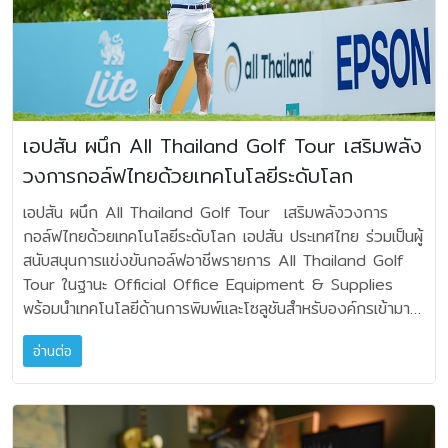
VA ให้พลังงานสำรองกว่า 300 Joules มีระบบเรกกูเรตหลาย
Edition" — ส่วนหนึ่งของ Collection พิเศษที่ JBL จัดทำขึ้น
16,900 ราคาโปรโมชัน 10,985 บาท JBL Bar 500 **
ภาคในการแยกการจ่ายไฟให้แต่ละวงจร ผลลัพธ์คือพื้นเสียงเงียบ
เพื่อเป็นเครื่องหมายแห่งการฉลองครั้งยิ่งใหญ่นี้โดยเฉพาะ
ราคาปกติ 22,900 ราคาโปรโมชัน 14,885 บาท JBL Bar
ไดนามิกที่รองรับการเปลี่ยนแปลงของสัญญาณได้อย่างรวดเร็ว
ความพิเศษของรุ่นนี้อยู่ที่หน้ากากโฟม Quadrex สีน้ำตาลเฉดสี
800 ** ราคาปกติ 29,900 ราคาโปรโมชัน 19,435 บาท
รวมทั้งให้พลังเสียงเต็มอิ่มแม้จะต้องเปิดในระดับที่ดังมากก็ตาม •
ใหม่ที่ไม่เคยมีมาก่อนในประวัติศาสตร์ของ L100 ให้มู้ดวินเทจที่
JBL Bar 1000 ** ราคาปกติ 35,900 ราคาโปรโมชัน
ระบบ Auto Bias ปัญหาของแอมป์หลอดหลายรุ่นคือผู้ใช้ต้อง
ลึกและอบอุ่นยิ่งขึ้น ด้านหลังเครื่องมาพร้อมแผ่นโลหะระบุ Pair
23,335 บาท JBL Bar 1300 ** ราคาปกติ 49,900 ราคา
คอยปรับ Bias ด้วยตนเองแต่ Single Evo ใช้ระบบ Auto
Number เฉพาะตัว พร้อมลายเซ็นของวิศวกรผู้ออกแบบระบบ
โปรโมชัน 32,435 บาท JBL Bar 300 MK2 ราคาปกติ
เอปสัน ผนึก All Thailand Golf Tour เสริมพลัง
Bias จึงมีข้อดีคือไม่ต้องเสียเวลาตั้งค่าเอง ระบบออโตจะช่วย
รายละเอียดเล็กๆ ที่ทำให้ลำโพงคู่นี้ไม่ใช่แค่รุ่นพิเศษ แต่เป็นชิ้นส่วน
16,900 ราคาโปรโมชัน 16,055 บาท JBL Bar 500 MK2
รักษาการทำงานของหลอดให้อยู่ในจุดที่เหมาะสม ยืดอายุการใช้
วงการกอล์ฟไทยด้วยเทคโนโลยีระดับโลก
หนึ่งของประวัติศาสตร์เครื่องเสียง ผลิตขึ้นในจำนวนจำกัดเพียง
ราคาปกติ 23,900 ราคาโปรโมชัน 22,705 บาท JBL Bar
งานของหลอด และลดความผิดพลาดจากการปรับไบอัสกระแสที่
800 คู่ทั่วโลก และมีเพียง 15 คู่ในประเทศไทยเท่านั้น ตำนานที่
800 MK2 ราคาปกติ 32,900 ราคาโปรโมชัน 31,255 บาท
เอปสัน ผนึก All Thailand Golf Tour เสริมพลังวงการ
ไม่ถูกต้อง จึงเหมาะทั้งกับผู้เล่นมือใหม่และนักเล่นที่ต้องการความ
ไม่เคยจางหาย นับตั้งแต่เปิดตัวครั้งแรกในยุค 1970s ลำโพง
JBL Bar 1000 MK2 ราคาปกติ 39,900 ราคาโปรโมชัน
กอล์ฟไทยด้วยเทคโนโลยีระดับโลก เอปสัน ประเทศไทย ร่วมเป็นผู้
สะดวก • ระบบปรับระดับเสียงคุณภาพสูง แทนที่จะใช้โวลุ่มแบบ
JBL L100 ได้กลายเป็นหนึ่งในลำโพงที่เป็นที่จดจำมากที่สุดใน
37,905 บาท JBL Bar 1300 MK2 ราคาปกติ 59,900
สนับสนุนการแข่งขันกอล์ฟอาชีพรายการ All Thailand Golf
ทั่วไป Single Evo ใช้รูปแบบ Relay Controlled Shunt
ประวัติศาสตร์ของ JBL เป็นเสมือนสัญลักษณ์ของยุคสมัยและจุด
ราคาโปรโมชัน 56,905 บาท **จำนวนจำกัด 55 เครื่องตลอด
Tour ในฐานะ Official Office Equipment & Supplies
Attenuator โดยในแต่ละระดับเสียงสัญญาณจะผ่านตัวต้านทาน
เริ่มต้นของ High-Performance Home Audio L100
แคมเปญ Harman Kardon Enchant: Soundbar
พร้อมนำเทคโนโลยีด้านการพิมพ์และโซลูชันสำหรับองค์กรเข้ามาส
เพียงตัวเดียว ช่วยลดการสูญเสียรายละเอียด และรักษาความ
Classic 80 จึงถือกำเนิดขึ้นเพื่อเป็นการยกย่องมรดกนั้น ใน
Premium ดีไซน์เหนือระดับ Harman Kardon Enchant
นับสนุนการดำเนินงานภายในสนามแข่งขัน เพื่อช่วยเพิ่ม
สมดุลของเสียงได้ดีกว่าโวลุ่มแบบคาร์บอนหรือแบบฟิล์มทั่วไป
ขณะเดียวกันก็นำเสนอคุณภาพเสียง วัสดุ และมาตรฐานการผลิต
900 ราคาปกติ 21,900 ราคาโปรโมชัน 19,710 บาท
อ่านต่อ
ประสิทธิภาพ ความรวดเร็ว และความคล่องตัวในการจัดการ
Single Evo มีบุคลิกเสียงอันโดดเด่น ด้านเวทีเสียงกว้างและลึก
ที่ก้าวหน้าตามแบบฉบับ JBL ในยุคปัจจุบัน "JBL L100 ไม่ได้เป็น
Harman Kardon Enchant Sub 2 ราคาปกติ 15,900
แข่งขันระดับอาชีพ พร้อมสะท้อนแนวคิดด้านความยั่งยืนผ่านการ
อิมเมจชัดเจน นิ่ง แสดงผลรายละเอียดระดับไมโครโดดเด่น เสียง
แค่ลำโพง แต่คือสัญลักษณ์ของบทบาท JBL ในการกำหนดวิธีที่
ราคาโปรโมชัน 14,310 บาท Harman Kardon Enchant
เลือกใช้เทคโนโลยีที่เป็นมิตรต่อสิ่งแวดล้อม All Thailand Golf
ร้องสมจริง มีตัวตน ฮาร์โมนิกสวยงาม สามารถถ่ายทอด
ผู้คนสัมผัสดนตรีในบ้าน L100 Classic 80 คือการเชิดชูมรดก
1100 ราคาปกติ 29,900 ราคาโปรโมชัน 26,910 บาท
Tour ถือเป็นหนึ่งในทัวร์นาเมนต์กอล์ฟอาชีพหลักของประเทศไทย
บรรยากาศของห้องบันทึกเสียงได้ดี เบสหนักแน่นกว่าที่คาดว่าเรา
นั้น พร้อมสะท้อนมาตรฐานวิศวกรรมและความคาดหวังในการรับ
Harman Kardon Enchant Speaker ราคาปกติ 9,900