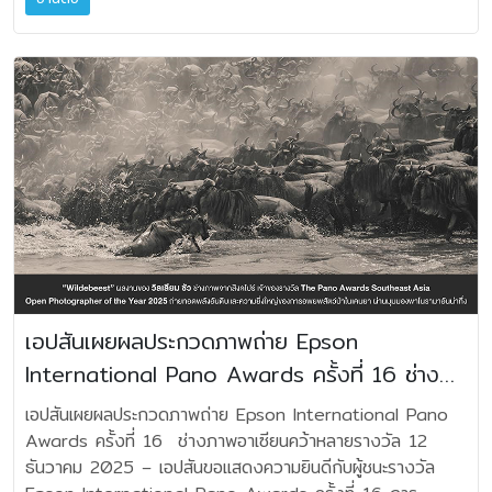
@mahajakplus เท่านั้น กรณีที่ลงทะเบียนรับประกันเพียงอย่าง
เติบโต 5% ในปี 2569 ภายใต้กลยุทธ์ “Customer Value
ด้วยโครงสร้างอะลูมิเนียมแข็งแรงและดีไซน์ตามหลักสรีรศาสตร์ที่
เดียวไม่สามารถรับของแถมได้ - ไม่สามารถลงทะเบียนรับของ
First” ผ่านสูตรผสานโซลูชัน บริการ และความยั่งยืน เพื่อตอบ
จับถนัดมือ มอบพลังเสียงคมชัดสมดุลด้วยเทคโนโลยี AI Sound
แถมหลังจากหมดเขตโปรโมชันในทุกกรณี - ของแถมจัดส่ง 30
โจทย์ตลาดองค์กร นายยรรยง มุนีมงคลทร ผู้อำนวยการ
Boost ที่ช่วยวิเคราะห์และปรับเสียงแบบเรียลไทม์ เสริม
วันทำการ (ไม่รวมวันหยุดเสาร์-อาทิตย์ และนักขัตฤกษ์) ผ่านทาง
บริหาร บริษัท เอปสัน (ประเทศไทย) จำกัด เปิดเผยว่า ภาพรวม
บรรยากาศด้วยไฟ Ambient Light โทนอุ่นที่มีให้เลือกถึง 6
ไปรษณีย์ - ช่องทางที่ร่วมรายการ ได้แก่ ร้านตัวแทนจำหน่าย,
ตลาดในปี 2568 เผชิญแรงกดดันจากภาวะเศรษฐกิจและความ
รูปแบบ พร้อมระบบ AirTouch™ ที่สามารถจับคู่ลำโพงสองตัวให้
โชว์รูมมหาจักรทุกสาขา, ร้าน Soundcity, ร้าน SOUNDLAB,
เชื่อมั่นผู้บริโภคที่ชะลอตัว ส่งผลให้ลูกค้าทุกกลุ่มปรับรูปแบบการ
เป็นเสียงสเตอริโออัตโนมัติ มาพร้อมแบตเตอรี่ใช้งานได้นาน
Mahajak Online - สามารถสอบถามข้อมูลโปรโมชั่นและของ
ตัดสินใจอย่างระมัดระวังมากขึ้น โดยกลุ่มผู้บริโภคมีความเชื่อมั่น
สูงสุด 12 ชั่วโมง และมาตรฐานกันน้ำกันฝุ่นระดับ IP67 โดยมีให้
แถมได้ที่ Call center 1516 หรือ Line @mahajakstore
ต่อแนวโน้มเศรษฐกิจลดลง จึงชะลอการใช้จ่ายและให้ความสำคัญ
เลือก 3 สี ได้แก่ Classic Black, Warm Sand และ Ice
- บริษัท มหาจักรดีเวลอปเมนท์ จำกัด ขอสงวนสิทธิ์ในการ
กับความคุ้มค่าเป็นหลัก ท่ามกลางการแข่งขันด้านราคาที่รุนแรงใน
Mint นอกจากนี้ทั้ง 3 กลุ่มผลิตภัณฑ์ยังรองรับระบบ
เปลี่ยนแปลงเงื่อนไข โดยไม่จำเป็นต้องแจ้งให้ทราบล่วงหน้า
กลุ่มสินค้าระดับเริ่มต้น ขณะที่กลุ่ม SME เลื่อนแผนการลงทุนและ
Auracast™ ที่สามารถซิงก์เสียงร่วมกับลำโพง Harman
สอบถามรายละเอียดเพิ่มเติมได้ที่ บริษัท มหาจักรดีเวลอปเมนท์
ยืดอายุการใช้งานอุปกรณ์ให้นานขึ้น ส่วนองค์กรขนาดใหญ่ขยาย
Kardon รุ่นอื่นๆ ได้อย่างไร้รอยต่อ เพื่อขยายมิติเสียงให้กว้าง
จำกัด Line : http://lin.ee/dKalYBy Facebook :
ระยะเวลาของกระบวนการจัดซื้อ ควบคุมงบประมาณอย่างเข้ม
และทรงพลังยิ่งขึ้น พร้อมเปิดโอกาสให้ผู้ใช้งานปรับแต่งทั้งโทน
http://www.facebook.com/MahajakLiving/ IG :
งวด และมุ่งลงทุนเฉพาะโครงการที่มีความ สำคัญเชิงกลยุทธ์
เสียงและแสงไฟได้อย่างอิสระผ่านแอปพลิเคชัน Harman
เอปสันเผยผลประกวดภาพถ่าย Epson
https://www.instagram.com/mahajak_living/ Mahajak
หรือจำเป็นต่อภารกิจหลักขององค์กร สะท้อนให้เห็นว่าตลาดอยู่ใน
Kardon One และอีกหนึ่งไฮไลท์สำคัญคือกลุ่มซาวด์บาร์
Service Center 1516 หรือ
International Pano Awards ครั้งที่ 16 ช่าง
ภาวะระมัดระวัง แต่ความต้องการพื้นฐานยังคงมีอยู่ในระบบ
Harman Kardon Enchant Series ที่ยกระดับประสบการณ์
http://www.mahajak.com/th/
สำหรับผลการดำเนินงานปีนี้ เอปสันคาดว่ารายได้รวมจะทรงตัว
โฮมเธียเตอร์ภายในบ้าน โดยประกอบด้วย 4 รุ่น ได้แก่
ภาพอาเซียนคว้าหลายรางวัล
เอปสันเผยผลประกวดภาพถ่าย Epson International Pano
ใกล้เคียงกับปีก่อนหน้า ท่ามกลางภาวะตลาดที่ชะลอตัวจากปัจจัย
Enchant 1100, Enchant 900, Enchant Speaker และ
Awards ครั้งที่ 16 ช่างภาพอาเซียนคว้าหลายรางวัล 12
กดดันรอบด้าน แม้ว่าผลิตภัณฑ์ในกลุ่ม B2C จะไม่สามารถเติบโต
Enchant Sub สำหรับ Enchant 1100 และ Enchant 900
ธันวาคม 2025 – เอปสันขอแสดงความยินดีกับผู้ชนะรางวัล
ได้ตามเป้าหมาย โดยคาดว่ารายได้จะปรับลดลงประมาณ 5% แต่
มาพร้อมระบบ Up-firing Height Drivers ที่ช่วยสร้างมิติเสียง