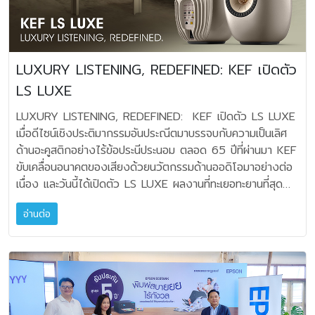
ทุกโซลูชัน ให้ผู้เข้าร่วมงานได้สัมผัสพลังเสียงระดับเรือธงและ
และเสียงสูงที่คมชัด ขณะที่ AI Sound Boost ช่วยเพิ่มพลัง
เทคโนโลยีสุดล้ำ แบบเต็มอิ่ม โดยไฮไลท์สำคัญของงานคือการ
เสียงและลดความผิดเพี้ยนเมื่อเปิดในระดับเสียงสูง ทำให้ทั้งเสียง
เปิดตัวพร้อม Demo JBL VTX A8 ระบบ Line Array รุ่นใหม่
ร้อง ดนตรีประกอบ และจังหวะของเพลงคาราโอเกะยังคงชัดเจน
ล่าสุดจากตระกูล VTX ที่ผู้เข้าร่วมงานได้ฟังพลังเสียงเต็มระบบ
และเต็มอารมณ์ตลอดการร้อง ไฟเอฟเฟกต์แบบไดนามิกและ
LUXURY LISTENING, REDEFINED: KEF เปิดตัว
ด้วยหูตัวเองในสภาพการใช้งานจริง เสียงพุ่ง คลีน คมชัดสมคำ
เอฟเฟกต์สโตรบที่เคลื่อนไหวตามจังหวะเพลง ช่วยเติมเต็ม
LS LUXE
เล่าลือ พร้อมกันนี้ยังมีการเปิดตัว JBL SRX900 Series ที่ยก
บรรยากาศให้ทุกการร้อง สนุกยิ่งขึ้น และเปลี่ยนพื้นที่ธรรมดาให้
ไลน์อัพลำโพง Point-Source รุ่นใหม่ล่าสุดทั้ง SRX912M,
กลายเป็นเวทีคาราโอเกะส่วนตัวได้ในทันที เชื่อมต่อด้วย
LUXURY LISTENING, REDEFINED: KEF เปิดตัว LS LUXE
SRX915M และ SRX922 ซึ่งออกแบบมาเพื่อรองรับการใช้งาน
Auracast™ และสนุกต่อเนื่องได้ยาวนาน ด้วย Bluetooth 5.4
เมื่อดีไซน์เชิงประติมากรรมอันประณีตมาบรรจบกับความเป็นเลิศ
ที่หลากหลาย ตั้งแต่งานอีเวนต์ขนาดกลางไปจนถึงงานคอนเสิร์ต
และเทคโนโลยี Auracast™ ผู้ใช้สามารถจับคู่ JBL PartyBox
ด้านอะคูสติกอย่างไร้ข้อประนีประนอม ตลอด 65 ปีที่ผ่านมา KEF
ขนาดใหญ่ ในส่วนของไมโครโฟน Shure ได้รวมไมค์หลาก
Encore 2 Plus จำนวน 2 ตัว เพื่อสร้างเสียงสเตอริโอ หรือ
ขับเคลื่อนอนาคตของเสียงด้วยนวัตกรรมด้านออดิโอมาอย่างต่อ
หลายรูปแบบสำหรับงานแสดงสด Live Sound ทั้ง Nexadyne
เชื่อมต่อกับลำโพง JBL รุ่นอื่นที่รองรับ Auracast™ ได้พร้อม
เนื่อง และวันนี้ได้เปิดตัว LS LUXE ผลงานที่ทะเยอทะยานที่สุด
Series สำหรับร้องเพลงและรับเสียงเครื่องดนตรี อีกทั้ง KSM
กันหลายตัวแบบไร้สาย เพื่อขยายพื้นที่เสียงให้เหมาะกับทั้งห้องนั่ง
ของแบรนด์ ซึ่งพัฒนาร่วมกับ Ross Lovegrove ดีไซเนอร์
Studio ไมค์บันทึกเสียงรุ่นล่าสุด สำหรับมืออาชีพ รวมถึงระบบไร้
เล่น งานรวมกลุ่ม หรือปาร์ตี้คาราโอเกะที่มีผู้ร่วมงานมากขึ้น
อ่านต่อ
ระดับโลก เพื่อมอบนิยามใหม่ให้กับประสบการณ์ luxury
สาย SLX-D+ รุ่นใหม่ล่าสุด ที่มีให้เลือกใช้งานทั้งแบบ Single
แบตเตอรี่รองรับการเล่นเพลงได้นานสูงสุด 15 ชั่วโมงต่อการ
listening ดีไซน์เชิงประติมากรรมที่บรรจบกับความเป็นเลิศด้านอะ
Channel / Dual / Quad และรองรับฟังก์ชัน ShowLink®
ชาร์จหนึ่งครั้ง โดยระยะเวลาการใช้งานจริง ขึ้นอยู่กับระดับเสียง
คูสติก LS LUXE เปลี่ยนทุกพื้นที่ให้เป็นโอเอซิสแห่งเสียง ผสาน
Ease เพื่อการจัดการ RF Management พร้อมรองรับการ
และประเภทของคอนเทนต์ เมื่อใกล้ถึงช่วงเพลงไฮไลต์ ผู้ใช้
ดีไซน์หรูเข้ากับวิศวกรรมอะคูสติกขั้นสูง ขับเคลื่อนด้วย 12th-
ทำงานผ่าน Dante ที่สะดวกมากยิ่งขึ้น และระบบไร้สายรุ่น
สามารถชาร์จเร็วเพียง 10 นาที เพื่อเพิ่มเวลาเล่นเพลงได้สูงสุด
generation 6.5-inch Uni-Q® driver พร้อม
Flagship อย่าง Axient Digital ที่มาพร้อมไมโครโฟน และ
อีก 80 นาที หรือเปลี่ยนแบตเตอรี่สำรองที่จำหน่ายแยกต่างหาก
Metamaterial Absorption Technology (MAT®) และ
เอียร์มอนิเตอร์ (PSM) ตอบโจทย์คนมืออาชีพภายในงานนี้ได้ครบ