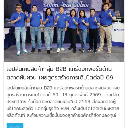
http://www.mahajak.com/th/
ทันทีว่าสินค้าเป็นของแท้หรือของปลอม ซึ่งจะเริ่มให้บริการตั้งแต่
– 30 เม.ย. 2569 นี้เท่านั้น หาซื้อได้ที่ร้านค้าตัวแทนจำหน่ายทั่ว
built-in™ และ Spotify Connect พร้อมการใช้งานแบบ
วันที่ 1 เมษายน 2569 เป็นต้นไป สามารถดูคำแนะนำขั้นตอนได้ที่
ประเทศ, ร้าน SOUNDLAB, ร้าน Sound City, Mahajak
Multi-room Audio ที่สามารถควบคุมเสียงเพลงในหลายพื้นที่
https://www.epson.co.th/genuineinks เอปสัน เอเชียตะวัน
Online และโชว์รูมมหาจักรฯ ทุกสาขา เงื่อนไขโปรโมชันและการ
ผ่านแอปพลิเคชัน Harman Kardon One ถัดมาคือลำโพง
ออกเฉียงใต้ ยังได้แสดงความขอบคุณต่อสำนักงานตำรวจแห่ง
รับของแถม - ระยะเวลาโปรโมชัน 15 มีนาคม 2569 – 30
ดีไซน์ไอคอนิก Harman Kardon Soundsticks 5 ที่ยังคง
ชาติสำหรับการดำเนินการอย่างเด็ดขาด และความร่วมมืออย่าง
เมษายน 2569 - โปรโมชันนี้เฉพาะสินค้าที่ร่วมรายการเท่านั้น -
เอกลักษณ์ตัวเครื่องโปร่งใสอันโดดเด่น พร้อมลำโพงแซท
ต่อเนื่องในการปราบปรามการจำหน่ายสินค้าปลอมในประเทศไทย
สินค้าราคาโปรโมชันรวม VAT 7% แล้ว - สิทธิ์รับของแถม
เทิลไลต์คู่และซับวูฟเฟอร์ ถ่ายทอดพลังเสียงสเตอริโอ 2.1 พร้อม
เพื่อสร้างความมั่นใจให้กับผู้บริโภคและภาคธุรกิจ สอบถามข้อมูล
เฉพาะสินค้าที่ร่วมรายการตามเงื่อนไข และสามารถแลกรับสินค้า
ระบบลำโพงแบบ 3 ทิศทาง ให้เสียงที่ชัดเจน สมดุล และมีมิติ
เพิ่มเติม เอปสัน คอลเซ็นเตอร์ 02-460 9699,
ของแถมได้ 1 ชิ้น/ชุดเท่านั้น - สามารถลงทะเบียนรับสินค้าของ
รองรับการเชื่อมต่อ Bluetooth 5.4 และ HDMI ARC เพื่อยก
facebook.com/epsonthailand และ LINE Official
แถมได้ไม่เกินวันที่ 15 พฤษภาคม 2569 (ใบเสร็จจะต้องซื้อ
ระดับประสบการณ์เสียงจากทีวี การสตรีมมิ่ง และการเล่นเกม อีก
Account Epson Thailand
สินค้าภายในวันที่ 15 มีนาคม 2569 – 30 เมษายน 2569) -
เอปสันเผยสินค้ากลุ่ม B2B แกร่งยกพอร์ตต้าน
ทั้งยังมีระบบไฟ Ambient Light ที่เคลื่อนไหวสอดรับกับจังหวะ
สินค้าของแถมไม่สามารถเลือกสี/รุ่น และมีจำนวนจำกัด - สินค้า
ดนตรี โดยมีให้เลือก 2 สี ได้แก่ สีดำและสีขาว ขณะที่ Harman
ตลาดผันผวน เผยสูตรสร้างการเติบโตต่อปี 69
ของแถมไม่สามารถเปลี่ยนเป็นเงินสดได้ - ลูกค้าที่ซื้อสินค้าจาก
Kardon Soundsticks 5 Wi‑Fi เพิ่มความสามารถในการสตรีม
โชว์รูมมหาจักรทุกสาขา, ร้าน Soundcity, และร้าน
เอปสันเผยสินค้ากลุ่ม B2B แกร่งยกพอร์ตต้านตลาดผันผวน เผย
ผ่าน Wi-Fi เพื่อคุณภาพเสียงที่ต่อเนื่องและเสถียรยิ่งขึ้น รองรับ
SOUNDLAB จะได้รับของแถม ณ จุดขาย - ลูกค้าลงทะเบียน
สูตรสร้างการเติบโตต่อปี 69 13 กุมภาพันธ์ 2569 – เอปสัน
AirPlay, Chromecast built-in™ และ Spotify Connect
รับของแถม ผ่าน Line: @mahajakplus เท่านั้น โดยจะต้องลง
ประเทศไทย รับมือภาวะตลาดผันผวนในปี 2568 ส่งผลตลาดผู้
รวมถึงการใช้งานแบบ Multi-room Audio ที่ควบคุมได้ผ่าน
ทะเบียนรับประกันก่อน สินค้าที่มีสิทธิ์รับของแถมระบบจะให้เลือกรับ
บริโภคชะลอตัว แต่กลุ่มธุรกิจ B2B กลับเติบโตโดดเด่นในหลาย
แอป Harman Kardon One ต่อมาคือลำโพงบลูทูธแบบ
ลงทะเบียนของแถมเพิ่มเติม - ขอสงวนสิทธิ์การรับของแถม
ผลิตภัณฑ์ สะท้อนความเชื่อมั่นของลูกค้าองค์กรที่ยังคงลงทุนใน
พกพา Harman Kardon Luna 2 ที่ถูกออกแบบมาให้เป็น
สำหรับลูกค้าที่ลงทะเบียนรับประกันสินค้าและของแถมผ่าน Line
โซลูชันที่เพิ่มประสิทธิภาพและสร้างคุณค่าในระยะยาว พร้อมตั้งเป้า
ซาวด์แทร็กประจำวัน เคลื่อนไหวไปพร้อมทุกช่วงเวลาของชีวิต
อ่านต่อ