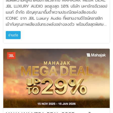
สัมผัสความหรูหราเหนือกาลเวลากับ MAHAJAK MEGA DEAL
ตะวัน ออกเฉียงใต้ให้การสนับสนุนเวที Epson International
บริษัทฯ ได้เปิดตัวผลิตภัณฑ์ใหม่ในกลุ่ม SureColor ทั้ง
ครั้งนี้ว่า “ตลอด 55 ปีที่ผ่านมา มหาจักรเติบโตเคียงข้างการใช้
JBL LUXURY AUDIO ลดสูงสุด 10% บริษัท มหาจักรดีเวลอป
Pano Awards และเรายินดีอย่างยิ่งที่ได้เห็นการมีส่วนร่วมอย่าง
เครื่องพิมพ์ป้ายโฆษณาและงานสิ่งทอ ซึ่งได้รับการตอบรับที่ดี
ชีวิตของผู้คน ผ่านเสียงเพลงและความบันเทิงที่อยู่ในบ้านของ
เมนท์ จำกัด เชิญคุณมาดื่มด่ำความประณีตแห่งเสียงระดับ
เข้มแข็งจากช่างภาพในภูมิภาค ผลงานเหล่านี้สะท้อนพลังความคิด
จากผู้ประกอบการที่รอคอยเทคโนโลยีรุ่นล่าสุด พร้อมกันนี้ เอปสัน
หลายครอบครัว จากยุคเครื่องเสียงตั้งพื้นสู่ลำโพงอัจฉริยะที่เชื่อม
ICONIC จาก JBL Luxury Audio ที่ผสานงานดีไซน์คลาสสิก
สร้างสรรค์และศักยภาพของช่างภาพและครีเอเตอร์ในเอเชียตะวัน
ยังเสริมความแข็งแกร่งด้านโครงสร้างองค์กร และยกระดับ
ต่อทั้งบ้าน สิ่งที่ไม่เคยเปลี่ยนคือความมุ่งมั่นของเราในการคัดสรร
เข้ากับคุณภาพเสียงอันทรงพลังอย่างลงตัว พร้อมดีลสุดพิเศษ
ออกเฉียงใต้ ซึ่งเอปสันภาคภูมิใจที่ได้สนับสนุนและผลักดันศิลปะ
ศักยภาพทีมงาน B2B ให้มีความเชี่ยวชาญเชิงลึก เพื่อรองรับ
เทคโนโลยีเสียงที่ดีที่สุดมาสู่คนไทย การก้าวเข้าสู่ปีที่ 55 พร้อม
ในแคมเปญ MAHAJAK MEGA DEAL รับส่วนลดสูงสุด 10%
การพิมพ์ให้เป็นสื่อทรงพลังในการถ่ายทอดภาพพาโนรามาอย่าง
ความต้องการที่ซับซ้อนขึ้นของลูกค้าองค์กร” นายยรรยง กล่าว
อ่านต่อ
การเปิดตัว ฮาร์แมน คาร์ดอน (Harman Kardon) ถึง 4 กลุ่ม
พร้อมของขวัญพิเศษ เมื่อซื้อลำโพงรุ่นที่ร่วมรายการ อาทิ แผ่น
สมบูรณ์แบบที่สุด” ในฐานะผู้สนับสนุนหลักร่วมเอปสัน เอเชียตะวัน
สำหรับแนวโน้มปี 2569 ภาคธุรกิจยังต้องดำเนินงานต่อไป
ผลิตภัณฑ์ในครั้งนี้ จึงสะท้อนความตั้งใจของมหาจักรในการส่ง
เสียง JBL 75th Jazz Vocal Collection (จำนวนจำกัด)
ออกเฉียงใต้ ได้ร่วมกับเอปสัน ออสเตรเลีย มอบรางวัล อาทิ
ท่ามกลางความไม่แน่นอนจากสถานการณ์ภูมิรัฐศาสตร์ทั้งในระดับ
ต่อประสบการณ์เสียงคุณภาพระดับโลก ที่ตอบรับไลฟ์สไตล์การ
และขาตั้งลำโพง JS120 สำหรับชุด L100 Classic ตั้งแต่วันที่
เครื่องพิมพ์ภาพ Epson SureColor P5360, P5330, P906
ประเทศและระดับโลก ขณะเดียวกัน องค์กรต่างๆ จะยกระดับ
ใช้ชีวิตที่เปลี่ยนแปลงไปอย่างต่อเนื่อง” โดย 2 นักแสดงหนุ่มชื่อ
15 พฤศจิกายน 2568 – 15 มกราคม 2569 นี้เท่านั้น โดยมี
และโปรเจคเตอร์ Epson EB-1795F เพื่อเป็นเครื่องมือคุณภาพ
ความสำคัญของกระบวนการเปลี่ยนผ่านสู่ดิจิทัล (Digital
ดังยังได้มาร่วมเผยถึงสไตล์การฟังเพลงและศิลปินที่ชื่นชอบ รวม
รายละเอียดโปรโมชั่นและสินค้าที่ร่วมรายการมีดังนี้ JBL Studio
ระดับมืออาชีพสำหรับกลุ่มผู้สร้างสรรค์ผลงาน นอกจากรางวัล
Transformation) และการนำเทคโนโลยี AI มาใช้ในการดำเนิน
ถึงเคล็ดลับการเลือกลำโพง เริ่มจาก ต่อ-ธนภพ ลีรัตนขจร เผย
Monitor JBL 4312 MKII (สีดำ) ราคาโปรโมชั่น
ชนะเลิศ ช่างภาพจากเอเชียตะวันออกเฉียงใต้ยังสร้างผลงานที่
งานมากขึ้น เพื่อเพิ่มประสิทธิภาพและความคล่องตัว นอกจากนี้
ว่า “เราเป็นคนที่ฟังเพลงหลากหลายมาก แทบไม่มีกำแพงเรื่อง
26,910 บาท (จากราคา 29,900 บาท) JBL 4312 MKII (สี
โดดเด่น โดยเฉพาะจากเวียดนาม ซึ่งคว้า 6 จาก 10 ตำแหน่งผู้
ตลาดผู้บริโภคมีความแตกต่างของความต้องการชัดเจนขึ้น
แนวดนตรีเลย ฟังได้ตั้งแต่ลูกกรุงไปจนถึงเพลงสากล แต่ถ้า
ขาว) ราคาโปรโมชั่น 25,415 บาท (จากราคา 29,900
เข้ารอบสุดท้าย ขณะที่ช่างภาพไทยก็ได้รับการคัดเลือกเข้ารอบ
ระหว่างกลุ่มที่เน้นราคาและกลุ่มที่มองคุณค่าในระยะยาว ขณะที่
ย้อนกลับไปตอนสมัยมัธยม เราเติบโตมากับเพลงร็อกและเมทัลเป็น
บาท) JBL 4305P ราคาโปรโมชั่น 91,105บาท (จาก
ด้วยผลงานที่น่าสนใจ ได้แก่ Silk of the Sea โดยคาว ถิ
ประเด็นด้านความยั่งยืน เทคโนโลยีสีเขียว และอุตสาหกรรม
หลัก อย่างศิลปินที่ชอบมากในช่วงนั้นคือ Avenged
ราคา 95,900 บาท) JBL 4309 ราคาโปรโมชั่น
งอก เดียม (Cao Thi Ngoc Diem) ถ่ายทอดภาพการซักผ้า
อัจฉริยะ ยังคงเป็นปัจจัยสำคัญที่มีอิทธิพลต่อทิศทางการตัดสินใจ
Sevenfold สำหรับการเลือกลำโพง เราให้ความสำคัญกับ
91,105 บาท (จากราคา 95,900 บาท) *แถมฟรี ขาตั้ง
ไหมในจังหวัดฟูเอี้ยน ประเทศเวียดนาม และภาพ Dune II โดย
ของภาคธุรกิจในปีถัดไป เอปสันจึงให้ความสำคัญกับการพัฒนา
คุณภาพเสียงเป็นอันดับแรก เพราะจากประสบการณ์ที่เคยทำงาน
ลำโพง JS65 มูลค่า 22,900 บาท เมื่อซื้อลำโพง JBL
อธิเมธ เลิศกิตติเวรุจน์ (Athimeth Lerdkkitveruj) จาก
โซลูชันที่ตอบโจทย์ทั้งประสิทธิภาพ ความยั่งยืน และอุตสาหกรรม
ในสายดนตรี เรารู้ว่าอุปกรณ์มีผลกับประสบการณ์การฟังมาก ถ้า
4305P หรือ JBL 4309 JBL 4329P ราคาโปรโม
ประเทศไทย ซึ่งถ่ายทอดทิวทรายกว้างใหญ่ของนามิเบียในมุม