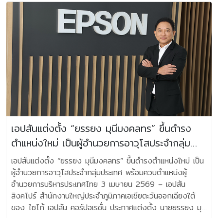
รวบรวมสิ่งของเพื่อส่งต่อให้เกิดประโยชน์ต่อสังคมได้รวมกว่า
เพื่อสร้างคุณค่าร่วมกันในระยะยาว ลูกค้าทุกรายจะได้รับโซลูชันที่
4,000 ชิ้น ในช่วงเดือนธันวาคมที่ผ่านมา เอปสันได้จัดกิจกรรม
ตรงกับการใช้งานจริง พร้อมการดูแลครบวงจรตั้งแต่การให้คำ
รับบริจาคสิ่งของจำเป็นเพื่อช่วยเหลือผู้ประสบอุทกภัยในพื้นที่ภาค
ปรึกษา การออกแบบระบบ การติดตั้ง ไปจนถึงบริการหลังการ
ใต้ โดยรวบรวมสิ่งของจากพนักงานเอปสัน ผู้ที่ทำงานในอาคาร
ขายที่ไว้วางใจได้ สำหรับมหาจักร ความสำเร็จมิได้วัดเพียงจาก
ปัน และบริเวณใกล้เคียง ได้รวม 1,617 ชิ้น ก่อนส่งมอบให้
ปริมาณผลิตภัณฑ์ที่ส่งมอบสู่ตลาด แต่ยังหมายถึงความรับผิด
มูลนิธิกระจกเงานำไปกระจายสู่ผู้ประสบภัยในพื้นที่ต่าง ๆ เพื่อร่วม
ชอบในการดูแลลูกค้าและผู้ใช้งานอย่างต่อเนื่องและยั่งยืน "55th
บรรเทาความเดือดร้อนของชุมชนที่ได้รับผลกระทบจาก
Anniversary – Journey of Togetherness" 55 ปีแห่ง
สถานการณ์น้ำท่วม ต่อเนื่องในเดือนมกราคม เอปสันยังได้จัด
การเดินทางเคียงข้างผู้คน ดูแลทุกความสุขและทุกจังหวะชีวิต
กิจกรรม CSR ประจำปี “You Share, We Change” ต่อเนื่อง
อย่างมืออาชีพ พร้อมก้าวสู่อนาคตเคียงข้างลูกค้า พันธมิตร และ
เป็นปีที่ 3 เปิดรับบริจาคสิ่งของที่ยังอยู่ในสภาพดี เพื่อนำกลับมา
สังคม ด้วยการผสาน ความเชี่ยวชาญและความใส่ใจ อย่าง
ใช้ประโยชน์ใหม่และช่วยลดการสร้างขยะ โดยปีนี้สามารถรวบรวม
เอปสันแต่งตั้ง “ยรรยง มุนีมงคลทร” ขึ้นดำรง
แท้จริง
สิ่งของได้รวม 2,423 ชิ้น ก่อนส่งต่อให้มูลนิธิกระจกเงานำไปใช้
ตำแหน่งใหม่ เป็นผู้อำนวยการอาวุโสประจำกลุ่ม
ประโยชน์ต่อในกิจกรรมเพื่อสังคมต่าง ๆ พร้อมกันนี้เอปสันยังได้
มอบเครื่องพิมพ์มัลติฟังก์ชัน Epson EcoTank รุ่น L4260
ประเทศ พร้อมควบตำแหน่งผู้อำนวยการบริหาร
เอปสันแต่งตั้ง “ยรรยง มุนีมงคลทร” ขึ้นดำรงตำแหน่งใหม่ เป็น
จำนวน 9 เครื่องให้กับมูลนิธิฯ เพื่อใช้สนับสนุนการดำเนินงานและ
ประเทศไทย
ผู้อำนวยการอาวุโสประจำกลุ่มประเทศ พร้อมควบตำแหน่งผู้
กิจกรรมเพื่อสังคมของมูลนิธิต่อไป นายยรรยง มุนีมงคลทร ผู้
อำนวยการบริหารประเทศไทย 3 เมษายน 2569 – เอปสัน
อำนวยการอาวุโสประจำกลุ่มประเทศในภูมิภาคเอเชียตะวันออก
สิงคโปร์ สำนักงานใหญ่ประจำภูมิภาคเอเชียตะวันออกเฉียงใต้
เฉียงใต้ และผู้อำนวย การบริหาร บริษัท เอปสัน (ประเทศไทย)
ของ ไซโก้ เอปสัน คอร์ปอเรชั่น ประกาศแต่งตั้ง นายยรรยง มุนี
จำกัด กล่าวว่า “เอปสันให้ความสำคัญกับการดำเนินธุรกิจควบคู่