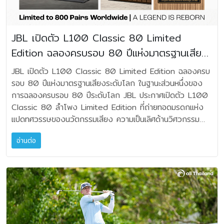
13,410 บาท JBL Partybox Club 120 ราคาปกติ 18,900
Capacitor Coupling - ไม่มี Interstage Transformer
ราคาโปรโมชัน 17,010 บาท JBL Partybox Stage 320
- ไม่มี Choke Coupling กล่าวคือสัญญาณเสียงเดินทาง
ราคาปกติ 25,900 ราคาโปรโมชัน 23,310 บาท JBL
แบบ Direct Coupling ให้มากที่สุด ซึ่งจะมีข้อดีคือลดการสูญ
JBL เปิดตัว L100 Classic 80 Limited
Partybox 520 * ราคาปกติ 32,900 ราคาโปรโมชัน
เสียรายละเอียด ลดการเปลี่ยนเฟสของสัญญาณ สามารถถ่าย
Edition ฉลองครบรอบ 80 ปีแห่งมาตรฐานเสียง
29,610 บาท JBL Partybox 720 * ราคาปกติ 39,900
ทอดทรานเชี๊ยนได้รวดเร็ว ด้วยเสียงที่โปร่งและต่อเนื่อง แนวทาง
ราคาโปรโมชัน 35,910 บาท JBL Partybox Ultimate *
ระดับโลก
นี้สะท้อนถึงความพิถีพิถันของวิศวกร เพราะการออกแบบ
JBL เปิดตัว L100 Classic 80 Limited Edition ฉลองครบ
ราคาปกติ 59,900 ราคาโปรโมชัน 53,910 บาท * ซื้อ JBL
Direct-Coupled มีความซับซ้อนและต้องควบคุมแรงดันไฟฟ้า
รอบ 80 ปีแห่งมาตรฐานเสียงระดับโลก ในฐานะส่วนหนึ่งของ
Partybox Encore Essential 2, Partybox 520,
อย่างละเอียดมาก • Linear Field Output Transformer
การฉลองครบรอบ 80 ปีระดับโลก JBL ประกาศเปิดตัว L100
Partybox 720 และ Partybox Ultimate รับฟรีไมโครโฟน
หม้อแปลงเอาต์พุตคือหัวใจสำคัญของแอมป์หลอด NAT จึง
Classic 80 ลำโพง Limited Edition ที่ถ่ายทอดมรดกแห่ง
JBL PBM100 (มูลค่า 1,790 บาท) JBL Party Light: ไฟ
พัฒนาเทคโนโลยีของตนเองที่เรียกว่า Linear Field Output
แปดทศวรรษของนวัตกรรมเสียง ความเป็นเลิศด้านวิศวกรรม
เอฟเฟกต์สร้างบรรยากาศ JBL Party Light Stick ราคาปกติ
Transformer แนวคิดคือให้การตอบสนองความถี่คงที่ แม้
และสิ่งที่ JBL สร้างให้กับวงการดนตรีโลก JBL L100 Classic
4,590 ราคาโปรโมชัน 4,131 บาท JBL Party Light Beam
ลำโพงจะมีอิมพีแดนซ์เปลี่ยนแปลงตลอดช่วงความถี่ก็ตาม ข้อดี
อ่านต่อ
80th Anniversary Edition A LEGEND IS REBORN 80
ราคาปกติ 5,990 ราคาโปรโมชัน 5,391 บาท JBL
คือจะให้เสียงเบสกระชับ ย่านความถี่เสียงกลางเป็นธรรมชาติ
ปีของ JBL คือการเดินทางของเสียงดนตรีผ่านหลายยุคสมัย
Microphone: ไมโครโฟนไร้สายคุณภาพสูง JBL Wireless
พร้อมเสียงแหลมที่ทอดยาว ให้ความสมดุลเสียงไม่เปลี่ยนง่ายเมื่อ
ตั้งแต่แผ่นเสียง เทปคาสเซ็ต จนถึงโลกดิจิทัลในวันนี้ และถ้าพูด
Microphone ราคาปกติ 3,990 ราคาโปรโมชัน 3,791 บาท
เปลี่ยนลำโพง ถือเป็นหนึ่งในเทคโนโลยีที่สร้างชื่อให้กับ NAT
ถึงลำโพงที่กลายเป็นภาพจำของยุคทองนั้น ชื่อของ JBL L100
JBL PBM Wireless Microphone ราคาปกติ 4,990 ราคา
Audio มาตลอด • Hybrid Regulated Power Supply แม้
คงเป็นหนึ่งในรุ่นที่หลายคนนึกถึงเป็นอันดับแรก เพื่อเฉลิมฉลอง
โปรโมชัน 4,741 บาท JBL Soundbar: เสียงระดับโรง
วงจรขยายจะดีเพียงใด หากภาคจ่ายไฟไม่มีคุณภาพ ผลลัพธ์ก็
ครบรอบ 80 ปี ตำนานบทนี้จึงกลับมาอีกครั้งในรูปแบบ Limited
ภาพยนตร์ในบ้านคุณ JBL Bar 9.1 ราคาปกติ 27,900 ราคา
ไม่สมบูรณ์ Single Evo จึงใช้หม้อแปลงขนาดประมาณ 630
Edition ภายใต้ชื่อ "JBL L100 Classic 80th Anniversary
โปรโมชัน 19,900 บาท JBL Bar 300 ** ราคาปกติ