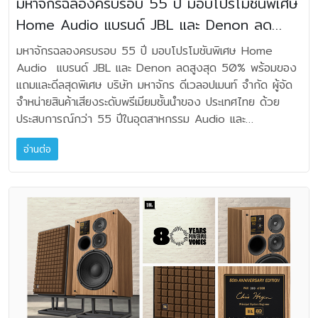
มหาจักรฉลองครบรอบ 55 ปี มอบโปรโมชันพิเศษ
Heated Triode Single Evo เลือกใช้หลอดกำลังสูงเบอร์
ทั้ง 8 รุ่น พร้อมวางจำหน่ายแล้วทั่วประเทศ ผ่านตัวแทนจำหน่าย
S-LUXE, K-Stream cable และ KW1 wireless
Home Audio แบรนด์ JBL และ Denon ลด
GM70 Direct Heated Triode (DHT) หลอดชนิดนี้ได้รับ
ที่ได้รับการแต่งตั้งและร้านค้าออนไลน์ชั้นนำ ประกอบด้วย L1310
subwoofer adapter (จำหน่ายแยก) ราคาเปิดตัว: 199,000
การยอมรับว่าให้บุคลิกเสียงแบบหลอดไตรโอดแท้ๆ แต่สามารถ
ราคา 3,900 บาท, L1350 ราคา 4,350 บาท, L3310 และ
สูงสุด 50% พร้อมของแถมและดีลสุดพิเศษ
THB สถานที่จัดจำหน่าย: ตัวแทนจำหน่าย KEF ทั่วประเทศ
มหาจักรฉลองครบรอบ 55 ปี มอบโปรโมชันพิเศษ Home
สร้างกำลังขับได้สูงกว่าหลอดยอดนิยมอย่าง 300B หรือ 2A3
L3316 ราคา 4,650 บาท, L3350 และ L3356 ราคา 5,050
https://www.vgadz.com/kef-dealer/
Audio แบรนด์ JBL และ Denon ลดสูงสุด 50% พร้อมของ
หลายเท่าตัว ผลลัพธ์คือทำให้ได้กำลังขับประมาณ 50 วัตต์ต่อ
บาท, L5390 และ L5396 ราคา 8,790 บาท สอบถามข้อมูล
แถมและดีลสุดพิเศษ บริษัท มหาจักร ดีเวลอปเมนท์ จำกัด ผู้จัด
ข้าง ในระบบ Pure Class A และยังคงบุคลิกเสียงแบบ
ผลิตภัณฑ์ได้ที่ เอปสัน คอลเซ็นเตอร์ โทร. 0-2460-9699
จำหน่ายสินค้าเสียงระดับพรีเมียมชั้นนำของ ประเทศไทย ด้วย
Single-Ended อย่างครบถ้วน เหตุนี้จึงได้ทั้งความหวาน ความ
หรือดูข้อมูลเพิ่มเติมได้ที่ทาง www.epson.co.th,
ประสบการณ์กว่า 55 ปีในอุตสาหกรรม Audio และ
อิ่มของฮาร์โมนิก และพลังในการขับลำโพงที่มากกว่าแอมป์
facebook.com/epsonthailand หรือ LINE Official
Technology ประกาศโปรโมชันพิเศษภายใต้แคมเปญ "The
Single-Ended โดยทั่วไป • Zero Global Feedback หนึ่ง
Account Epson Thailand
อ่านต่อ
Journey of Sound Celebration" สำหรับสินค้ากลุ่ม Home
ในแนวคิดสำคัญของ NAT คือ ไม่ใช้ Global Negative
Audio จากแบรนด์ JBL และ Denon ลดสูงสุด 50% ตั้งแต่
Feedback ด้วยการการตัดวงจรป้อนกลับแบบลบออก ช่วยลด
วันที่ 5 มิถุนายน – 31 กรกฎาคม 2569 ครอบคลุมสินค้ากว่า
ผลกระทบต่อเฟสของสัญญาณ และรักษาความเป็นธรรมชาติของ
80 รุ่น ตั้งแต่ลำโพง Partybox สำหรับงานปาร์ตี้ ไปจนถึง
เสียง ข้อดีที่ผู้ฟังสัมผัสได้คือรายละเอียดเล็กๆ ที่ปรากฏชัด ให้เวที
ระบบ Home Theater และ Hi-Fi Audio ระดับ Audiophile
เสียงเปิดโล่ง มีไดนามิกตอบสนองเป็นธรรมชาติ เสียงไม่แข็ง
เพราะทุกช่วงเวลาที่ดีในบ้านควรมีเสียงที่ใช่เป็นส่วนหนึ่งของความ
หรืออึดอัดแม้แต่น้อย แน่นอนว่าการออกแบบลักษณะนี้ทำได้ยาก
ทรงจำ รายการสินค้าที่ร่วมรายการมีดังนี้ JBL Partybox:
เพราะต้องอาศัยวงจรที่แม่นยำและหม้อแปลงคุณภาพสูง เพื่อ
ลำโพงปาร์ตี้สำหรับทุกโอกาส JBL Partybox Encore 2 ราคา
ควบคุมความเพี้ยนโดยไม่พึ่ง Negative Feedback •
ปกติ 19,900 ราคาโปรโมชัน 17,910 บาท JBL Partybox
Direct-Coupled Signal Path อีกจุดเด่นที่หาได้ยากคือ
Encore Essential 2 * ราคาปกติ 14,900 ราคาโปรโมชัน
ตั้งแต่ภาคอินพุตจนถึงภาคขยายกำลังจะออกแบบให้ - ไม่มี