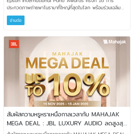
Epson International Pano Awards ครั้งที่ 16 การ
ในทางกลับกัน กลุ่มผลิตภัณฑ์สำหรับองค์กรธุรกิจ (B2B) หลาย
เหนือศีรษะ ผสานเทคโนโลยี Dolby Atmos® และ
ประกวดภาพถ่ายพาโนรามาที่ใหญ่ที่สุดในโลก พร้อมร่วมเฉลิม
รายการกลับสร้างการเติบโตได้อย่างโดดเด่น โดยเครื่องพิมพ์
MultiBeam™ เอกสิทธิ์เฉพาะของ Harman Kardon ที่ช่วย
ฉลองความสำเร็จของช่างภาพจากเอเชียตะวันออกเฉียงใต้ โดย
อิงค์เจ็ทเพื่อธุรกิจเติบโตถึง 40% และสแกนเนอร์เติบโตที่ 25%
กระจายเสียงให้ครอบคลุมทั้งห้องโดยไม่ต้องติดตั้งลำโพงเพิ่ม
อ่านต่อ
เฉพาะวิลเลียม ชัว (William Chua) จากสิงคโปร์ ผู้คว้ารางวัล
เช่นเดียวกับกลุ่มเครื่องพิมพ์เชิงพาณิชย์และอุตสาหกรรมที่ยังคง
เติม พร้อมเทคโนโลยี Harman PureVoice ที่ช่วยขับเสียง
The Pano Awards Southeast Asia Open
ขยายตัวอย่างต่อเนื่อง ทั้งเครื่องพิมพ์ฉลากสี ColorWorks
สนทนาให้ชัดเจน รองรับ HDMI eARC และ Ultra HD 4K
Photographer of the Year 2025 Epson
เติบโตที่ 20% และเครื่องพิมพ์ป้ายโฆษณา 10% รวมถึงหุ่นยนต์
pass-through พร้อม Dolby Vision™ ส่วน Enchant
International Pano Awards ยังคงเป็นเวทีระดับโลกที่
อุตสาหกรรม 20% การเติบโตของกลุ่มผลิตภัณฑ์ B2B เหล่านี้
Speaker เป็นลำโพงไร้สายที่รองรับ Dolby Atmos® Music
รวบรวมผลงานภาพถ่ายพาโนรามาจากทั่วทุกมุมโลก โดยในปีนี้
สะท้อนให้เห็นถึงความเชื่อมั่นของลูกค้าองค์กรที่ยังคงเดินหน้า
สำหรับการฟังเพลงแบบเสียงรอบทิศทาง สามารถใช้งานเดี่ยว
ช่างภาพจากภูมิภาคเอเชียตะวันออกเฉียงใต้ยังคงสร้างผลงาน
ลงทุนในโซลูชันที่ช่วยเพิ่มประสิทธิภาพการดำเนินงาน สร้างความ
หรือทำงานร่วมกับซาวด์บาร์ได้อย่างยืดหยุ่น ขณะที่ Enchant
โดดเด่นต่อเนื่อง หลังจากเอปสัน เอเชียตะวันออกเฉียงใต้เข้าร่วม
คุ้มค่าในระยะสั้น และเสริมศักยภาพการแข่งขันเพื่อรองรับการ
Sub เป็นซับวูฟเฟอร์ไร้สายขนาดกะทัดรัดที่ช่วยเติมเต็มพลังเสียง
เป็นผู้สนับสนุนหลักร่วมตั้งแต่ปี 2024 ผลงานภาพ
เติบโตของธุรกิจในระยะยาว “แรงขับสำคัญที่สนับสนุนการ
เบสให้หนักแน่นและสมจริงยิ่งขึ้น นอกเหนือจากการนำเสนอ
“Wildebeest” ของวิลเลียม ชัว โดดเด่นด้วยมุมมอง
เติบโตของธุรกิจ B2B ของเอปสัน มาจากการมุ่งทำตลาดใน
ไลน์อัปผลิตภัณฑ์ใหม่ที่สะท้อนตัวตนของ “ฮาร์แมน คาร์ดอน”
สร้างสรรค์ ถ่ายทอดพลังและความตื่นเต้นของการอพยพครั้งยิ่ง
ระดับ Mid-High อย่างชัดเจน ทั้งในกลุ่มเครื่องพิมพ์อิงค์เจ็ท
(Harman Kardon) ในปีนี้แล้ว อีกหนึ่งองค์ประกอบสำคัญที่
ใหญ่ของวิลเดอบีสต์ในเคนยาได้อย่างน่าประทับใจ “ผมได้ดูการ
สำหรับองค์กรธุรกิจและสแกนเนอร์ ควบคู่กับการต่อยอดโซลูชัน
ทำให้ประสบการณ์เสียงระดับโลกเข้ามาเป็นส่วนหนึ่งของชีวิตผู้คน
อพยพของวิลเดอบีสต์มาหลายครั้ง และมันยังคงทำให้ผมทึ่งเสมอ
ครบวงจรสำหรับองค์กร ไม่ว่าจะเป็น EcoFleet
ในประเทศไทยอย่างต่อเนื่อง คือความตั้งใจของพันธมิตรที่อยู่
สิ่งที่ดึงดูดสายตาในครั้งนี้คือวิลเดอบีสต์ตัวหนึ่งที่หันกลับมา
Management ที่ช่วยบริหารจัดการต้นทุนและเพิ่มประสิทธิภาพ
เบื้องหลังการถ่ายทอดแบรนด์สู่ประเทศไทยอย่าง บริษัท มหาจัก
สัมผัสความหรูหราเหนือกาลเวลากับ MAHAJAK
ท่ามกลางความโกลาหล และผมรู้ทันทีว่านี่คือภาพที่ผมต้องการ
เครือข่ายงานพิมพ์ โซลูชันเครื่องพิมพ์ฉลากสี รวมถึงโซลูชันหุ่น
รดีเวลอปเมนท์ จำกัด ที่ปัจจุบันได้ครบรอบ 55 ปีอย่างทรงพลัง
MEGA DEAL : JBL LUXURY AUDIO ลดสูงสุด
ถ่าย” วิลเลียม ชัว มร.ซิ่ว จิน เกียด กรรมการผู้จัดการภูมิภาค
ยนต์อุตสาหกรรม ในขณะเดียวกัน ตลาดเครื่องพิมพ์เชิงพาณิชย์
ด้านคุณเกษมสิน กาญจนชัยภูมิ ประธานเจ้าหน้าที่บริหารบริษัท
เอปสัน เอเชียตะวันออกเฉียงใต้ “นี่เป็นปีที่สองที่เอปสัน เอเชีย
10%
และอุตสาหกรรมยังคงเติบโตอย่างต่อเนื่องในปีที่ผ่านมา โดย
มหาจักรดีเวลอปเมนท์ จำกัด จึงได้กล่าวถึงวาระครบรอบ 55 ปี