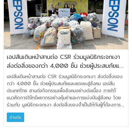
TikTok: JBLThailand ● แฮชแท็กอย่างเป็นทางการ: #JBL
มองเห็นและความปลอดภัยของแมวจร พร้อมทั้งได้ร่วมกันบริจาค
• ลูกค้าสามารถรับของแถมหน้าร้านได้ทันที เมื่อซื้อที่โชว์รูม
โรงแรม ศูนย์ประชุม และสถานบันเทิง ด้วยพอร์ตโฟลิโอแบรนด์
อาหารและสิ่งของจำเป็นสำหรับแมว เพื่อนำไปดูแลต่อเนื่อง
มหาจักรทุกสาขา และร้าน Sound City by Mahajak •
ระดับโลกกว่า 10 แบรนด์ อาทิ Martin, BSS, Shure, JBL
กิจกรรม “Stray Away From Plastic” นับเป็นกิจกรรมส่ง
กรณีสั่งซื้อออนไลน์ ของแถมจัดส่งภายใน 30 วันทำการ (ไม่
Professional, Soundcraft, Crown, dbx, AMX,
ท้ายของแคมเปญ “วิถีไทยไร้พลาสติก – Thai Way Says No
รวมวันเสาร์-อาทิตย์ และวันหยุดนักขัตฤกษ์) ทางไปรษณีย์ •
AirServer, Airtame, AlphaTheta, PJ Link และ 3D
to Plastic” ที่เอปสันได้จัดต่อเนื่องตลอดทั้งปี ผ่านกิจกรรม
บริษัทฯ ขอสงวนสิทธิ์ในการเปลี่ยนแปลง/ยกเลิกเงื่อนไข โดยไม่
Kinetic LED เครือข่ายพันธมิตรที่แข็งแกร่งทั่วประเทศ ตลอด
สร้างสรรค์ ได้แก่ Leaf Plastic Behindที่ส่งเสริมการใช้วัสดุ
จำเป็นต้องแจ้งให้ทราบล่วงหน้า • สอบถามข้อมูลโปรโมชัน
55 ปีที่ผ่านมา หัวใจสำคัญของความเติบโตมหาจักรคือ ความไว้
ธรรมชาติอย่างใบตองทดแทนพลาสติก และ The Cooking
และของแถมเพิ่มเติมได้ที่ Call Center 1516 หรือ Line
วางใจที่ได้รับจากพันธมิตรธุรกิจทั่วประเทศ ผลิตภัณฑ์ในเครือ
Shack ที่สะท้อนผลกระทบของขยะขวดพลาสติกต่อภาวะโลกร้อน
@Mahajakstore สามารถติดตามข่าวสารหรือสอบถามราย
มหาจักรเข้าถึงผู้บริโภคผ่านผู้ค้าปลีกชั้นนำ ได้แก่ Power Buy,
เอปสันเดินหน้าสานต่อ CSR ร่วมมูลนิธิกระจกเงา
โดยเอปสันมีเป้าหมายเพื่อสร้างแรงบันดาลใจให้ทุกคนร่วมลดการ
ละเอียดเพิ่มเติมได้ที่ บริษัท มหาจักรดีเวลอปเมนท์ จำกัด
Betrend และ Com7 รวมถึงเครือข่ายร้านค้าและตัวแทน
ส่งต่อสิ่งของกว่า 4,000 ชิ้น ช่วยผู้ประสบภัยและ
ใช้พลาสติกในชีวิตประจำวัน และร่วมกันสร้างสังคมที่ยั่งยืน
Facebook/Instagram : Mahajak Living, JBL Thailand
จำหน่ายอีกจำนวนมากทั้งในกรุงเทพฯ และต่างจังหวัด เครือข่าย
นางสาววิสาข์ กล่าวว่า “กิจกรรม Stray Away From
Tiktok : Mahajak family, JBL Thailand Mahajak
ลดขยะสู่สังคม
ที่แข็งแกร่งนี้เป็นหลักประกันด้านคุณภาพสินค้า การบริการ และ
เอปสันเดินหน้าสานต่อ CSR ร่วมมูลนิธิกระจกเงา ส่งต่อสิ่งของ
Plastic เป็นอีกหนึ่งตัวอย่างของการต่อยอดแนวคิด ลดการใช้
Service Center Tel : 1516 หรือ
ระบบสนับสนุนหลังการขายที่มีประสิทธิภาพสูงสุด ก้าวสู่อนาคต
กว่า 4,000 ชิ้น ช่วยผู้ประสบภัยและลดขยะสู่สังคม เอปสัน
พลาสติกให้เกิดผลลัพธ์ที่จับต้องได้ ทั้งในด้านสิ่งแวดล้อมและ
https://www.mahajak.com/th
ด้วยแนวคิด "Experts Who Care" ในโอกาสครบรอบ 55 ปี
ประเทศไทย สานต่อกิจกรรมเพื่อสังคมอย่างต่อเนื่อง ภายใต้
สังคม เอปสันหวังว่ากิจกรรมนี้จะช่วยสร้างแรงบันดาลใจให้ทุก
มหาจักรไม่เพียงเฉลิมฉลองความสำเร็จที่ผ่านมา หากแต่ใช้ก้าว
แนวคิดการใช้ทรัพยากรอย่างคุ้มค่าและการแบ่งปันสู่สังคม โดย
คนเห็นถึงคุณค่าของการใช้ทรัพยากรอย่างคุ้มค่า พร้อมร่วมกัน
สำคัญนี้ในการประกาศทิศทางองค์กรอย่างชัดเจน ภายใต้วิสัย
ร่วมกับ มูลนิธิกระจกเงา ส่งต่อสิ่งของจำเป็นให้กับผู้ที่ต้องการ
ดูแลชุมชนและสิ่งแวดล้อมอย่างยั่งยืน”
ทัศน์แบรนด์ใหม่ "Experts Who Care" แนวคิดนี้สะท้อน
ความช่วยเหลือ ผ่าน 2 กิจกรรมสำคัญ ได้แก่ การรวบรวม
ปรัชญาองค์กรที่ว่า ความเป็นผู้นำด้านเทคโนโลยีที่แท้จริงต้อง
อ่านต่อ
สิ่งของเพื่อช่วยเหลือผู้ประสบอุทกภัยในพื้นที่ภาคใต้ และกิจกรรม
อาศัยมากกว่าความเชี่ยวชาญทางเทคนิค หากต้องมาพร้อมกับ
CSR ประจำปี “You Share, We Change” ซึ่งในปีนี้สามารถ
ความใส่ใจในทุกมิติ ทั้งต่อพันธมิตร ลูกค้า พนักงาน และสังคม