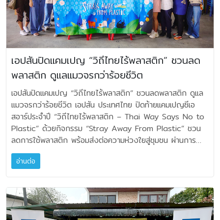
บริการโซลูชันครบวงจร ปัจจุบัน มหาจักรดีเวลอปเมนท์ ดำเนิน
ยาวนาน ราคา 6,490 บาท • INZONE Buds สี Glass
MahajakLiving
ขนาด 2 x 2.5”จำนวน 2 ดอก ● เอฟเฟกต์กีตาร์และโมเดล
https://www.mahajak.com/mega-campaign/denon-
ธุรกิจครอบคลุม 4 กลุ่มผลิตภัณฑ์และบริการหลัก ซึ่งสะท้อนถึง
Purple – หูฟังเกมมิ่งทรูไวร์เลส มาพร้อมระบบตัดเสียงรบกวน
แอมป์ ● เอฟเฟกต์ไมโครโฟน พร้อมฟังก์ชัน Reverb และ
homeaudio.html เงื่อนไขโปรโมชันและการรับของแถม •
พัฒนาการขององค์กรที่ก้าวพ้นจากการเป็นเพียงตัวแทนจำหน่าย
และดีไซน์โปร่งแสงสีม่วงอันโดดเด่น ราคา 7,990 บาท ผู้สนใจ
Delay ในตัว ช่วยให้เสียงร้องออกมามืออาชีพโดยไม่ต้องใช้
ระยะเวลาโปรโมชัน 5 มิถุนายน – 31 กรกฎาคม 2569 •
สู่การเป็นผู้ให้บริการโซลูชันเทคโนโลยีครบวงจร ที่ครอบคลุมทุก
สามารถสอบถามข้อมูลเพิ่มเติมเกี่ยวกับผลิตภัณฑ์ได้ที่ ศูนย์ข้อมูล
อุปกรณ์เสริม ● มิกเซอร์ 4 แชนเนลในตัวเครื่อง ● เครื่องมือ
โปรโมชันนี้เฉพาะสินค้า JBL Home Audio, JBL Partybox
มิติของการใช้ชีวิตและการทำธุรกิจ 01 | AIR
โซนี่ โทร. 0-2715-6100 หรือเยี่ยมชมเว็บไซต์
ช่วยซ้อมในตัว: Tuner, Metronome, Looper และ Drum
เอปสันปิดแคมเปญ “วิถีไทยไร้พลาสติก” ชวนลด
และ Denon ที่ร่วมรายการเท่านั้น • ราคาสินค้าโปรโมชันรวม
CONDITIONING กลุ่มเครื่องปรับอากาศ ตัวแทนจำหน่ายอย่าง
www.sony.co.th พร้อมสัมผัสประสบการณ์เทคโนโลยีเกมมิ่ง
machine ● ใช้งานต่อเนื่องได้สูงสุด 10 ชั่วโมง พร้อม
VAT 7% แล้ว • ลูกค้าลงทะเบียนรับประกันสินค้าและของแถม
พลาสติก ดูแลแมวจรกว่าร้อยชีวิต
เป็นทางการของ Mitsubishi Heavy Duty ที่โดดเด่นด้าน
จากโซนี่ได้ที่ Sony Store ทุกสาขา, Sony Center และร้านผู้
แบตเตอรี่ถอดเปลี่ยนได้ ● หน้าจอและอินเทอร์เฟซที่ใช้งานง่าย
ผ่าน Line: @Mahajakplus เท่านั้น โดยจะต้องลงทะเบียนรับ
ประสิทธิภาพ ความทนทาน และเทคโนโลยีประหยัดพลังงาน ตอบ
แทนจำหน่ายที่ได้รับการแต่งตั้งทั่วประเทศ
ทำให้เข้าถึงการควบคุมได้อย่างทันใจ ● สามารถปรับใช้งาน
เอปสันปิดแคมเปญ “วิถีไทยไร้พลาสติก” ชวนลดพลาสติก ดูแล
ประกันก่อน ระบบจะให้เลือกลงทะเบียนรับของแถมเพิ่มเติมในขั้น
โจทย์ทั้งที่พักอาศัย อาคารพาณิชย์ และอุตสาหกรรม 02 |
ฟีเจอร์ซ้อมในตัวได้อย่างครบครัน เทคโนโลยี Stem AI แยก
แมวจรกว่าร้อยชีวิต เอปสัน ประเทศไทย ปิดท้ายแคมเปญซีเอ
ตอนถัดไป • สามารถลงทะเบียนรับของแถมได้ตั้งแต่ 5
LIFESTYLE AUDIO กลุ่ม Lifestyle Audio ผลิตภัณฑ์
เสียงแบบเรียลไทม์พร้อมการควบคุมเสียงผ่านแอป JBL One
สอาร์ประจำปี “วิถีไทยไร้พลาสติก – Thai Way Says No to
มิถุนายน – 15 สิงหาคม 2569 เท่านั้น (ใบเสร็จต้องซื้อสินค้า
เครื่องเสียงสำหรับบ้าน รถยนต์ และไลฟ์สไตล์ดิจิทัล จากแบรนด์
application ● เชื่อมต่อกับมือถือ และแลปท็อป ผ่านพอร์ต
Plastic” ด้วยกิจกรรม “Stray Away From Plastic” ชวน
ภายในวันที่ 5 มิถุนายน – 31 กรกฎาคม 2569) • ขอสงวน
ระดับโลก อาทิ JBL, Harman Kardon และ JBL Car Audio
USB-C เพื่ออัดเสียงเข้าสู่โปรแกรมทำเพลงได้โดยตรง ● จอ
ลดการใช้พลาสติก พร้อมส่งต่อความห่วงใยสู่ชุมชน ผ่านการ
สิทธิ์การรับของแถม เฉพาะลูกค้าที่ลงทะเบียนรับประกันสินค้าและ
เพื่อยกระดับทุกประสบการณ์ฟัง 03 | HOME &
LCD สีขนาดใหญ่ในตัวสามารถเปิดใช้งาน ช่วยให้ปรับเครื่องมือ
ดูแลแมวจรกว่า 100 ตัว ให้มีความปลอดภัยและมีตัวตนในชุมชน
ของแถมผ่าน Line @Mahajakplus เท่านั้น กรณีลงทะเบียนรับ
SMART LIVING กลุ่ม Home & Smart Living โซลูชันสมา
อ่านต่อ
โมเดลแอมป์และเอฟเฟกต์ได้อย่างสะดวก ● ยังสามารถใช้เป็น
มากขึ้น ณ วัดคงคาอำเภอบางใหญ่ จังหวัดนนทบุรี
ประกันเพียงอย่างเดียวไม่สามารถรับของแถมได้ • สิทธิ์รับ
ร์ทโฮมและระบบเสียงระดับไฮเอนด์ ผ่านแบรนด์ชั้นนำอย่าง
ลำโพง Monitor พร้อมเชื่อมต่อกับลำโพงใดก็ได้เพื่อขยายเสียง
กิจกรรมดังกล่าวจัดนำโดย นางสาววิสาข์ ธนวิภาคย์ ผู้จัดการ
ของแถม 1 รายการ ต่อ 1 ใบเสร็จ เท่านั้น • สินค้าของแถม
Control4, Wisdom, DENON และ Vimar เพื่อสร้าง
ได้ตามต้องการ สามารถติดตามข้อมูลของ JBL ทางออนไลน์
อาวุโสฝ่ายแบรนด์และสื่อสารองค์กร ชวนพนักงานและสื่อมวลชน
ไม่สามารถเลือกสีหรือรุ่นได้ และมีจำนวนจำกัด • สินค้าของ
ประสบการณ์การอยู่อาศัยที่ชาญฉลาดและสะดวกสบาย 04
และโซเชียลมีเดียได้ที่: ● เว็บไซต์: JBLThailand.com ●
พร้อมครอบครัว ร่วมกันสวมปลอกคอนิรภัยและป้ายระบุชื่อแมว ที่
แถมไม่สามารถเปลี่ยนเป็นเงินสดได้ • ไม่สามารถลงทะเบียนรับ
| PROFESSIONAL SOLUTIONS กลุ่ม Professional
Facebook: JBLThailand ● Instagram: JBLThailand ●
ผลิตจากวัสดุธรรมชาติและไม่เป็นอันตรายต่อสัตว์ เพื่อเพิ่มการ
ประกันสินค้าและของแถมหลังจากหมดเขตโปรโมชันในทุกกรณี
Solutions ระบบภาพ เสียง แสง และระบบควบคุมสำหรับองค์กร