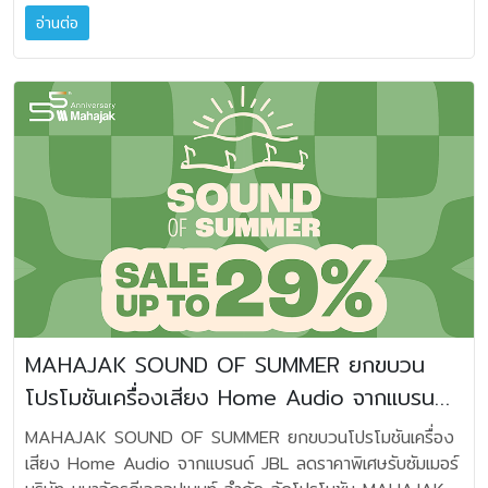
มงคลทร ผู้อำนวยการบริหาร บริษัท เอปสัน (ประเทศไทย) จำกัด
ไปกับความรับผิดชอบต่อสังคมและสิ่งแวดล้อม กิจกรรมเหล่านี้
อ่านต่อ
ขึ้นดำรงตำแหน่งใหม่เป็นผู้อำนวยการอาวุโสประจำกลุ่มประเทศใน
สะท้อนถึงความร่วมมือของพนักงานและสังคมในการส่งต่อ
ภูมิภาคเอเชียตะวันออกเฉียงใต้ (Senior Regional Director)
สิ่งของที่ยังมีคุณค่าให้เกิดประโยชน์ต่อผู้ที่ต้องการความช่วย
โดยมีผลตั้งแต่วันที่ 1 เมษายน 2569 เป็นต้นไป ทั้งนี้ยังคง
เหลือ พร้อมทั้งช่วยลดของเสียและส่งเสริมการใช้ทรัพยากรอย่าง
ดำรงตำแหน่งผู้อำนวยการบริหาร เอปสัน ประเทศไทย และเอปสัน
คุ้มค่า ซึ่งเป็นส่วนหนึ่งของแนวคิดด้านความยั่งยืนของเอปสัน”
เวียดนาม ควบคู่กันไปด้วย ในบทบาทใหม่นี้ นายยรรยงจะรับ
ผิดชอบกำกับดูแลการดำเนินงานของกลุ่มประเทศ (Country
Cluster) ในภูมิภาคเอเชียตะวันออกเฉียงใต้ ซึ่งจากเดิมที่
ครอบคลุมตลาดประเทศไทยและเวียดนาม จะเพิ่มเป็น 4 ประเทศ
โดยเพิ่มสิงคโปร์และมาเลเซีย โดยภารกิจสำคัญ 3 ประการที่นาย
ยรรยงจะรับผิดชอบ ประกอบด้วย การเสริมสร้างประสิทธิภาพ
การดำเนินงานของแต่ละประเทศ การขับเคลื่อนความร่วมมือเชิง
บูรณาการเพื่อสร้างการเติบโตร่วมกัน (Synergy) และการ
พัฒนาและดำเนินกลยุทธ์การเติบโตที่สอดคล้องกับบริบทของ
MAHAJAK SOUND OF SUMMER ยกขบวน
แต่ละประเทศในกลุ่ม ทั้งนี้ นายยรรยงจะยังคงดูแลการดำเนินงาน
โปรโมชันเครื่องเสียง Home Audio จากแบรนด์
ของเอปสัน ประเทศไทย อย่างต่อเนื่อง การแต่งตั้งครั้งนี้สะท้อน
ถึงความเชื่อมั่นของเอปสันในศักยภาพด้านการบริหารและวิสัยทัศน์
JBL ลดราคาพิเศษรับซัมเมอร์
MAHAJAK SOUND OF SUMMER ยกขบวนโปรโมชันเครื่อง
ของนายยรรยง ในการขับเคลื่อนองค์กรสู่การเติบโตอย่างยั่งยืน
เสียง Home Audio จากแบรนด์ JBL ลดราคาพิเศษรับซัมเมอร์
ในระดับภูมิภาค พร้อมทั้งเสริมสร้างความแข็งแกร่งของธุรกิจใน