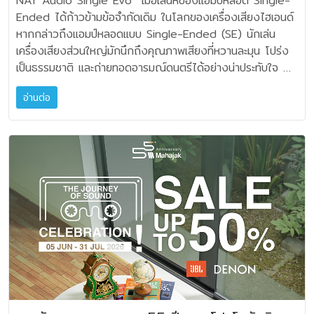
NAT Audio Single Evo เมื่อเสน่ห์ของแอมป์หลอด Single-
การปรับตั้งค่าหัวพิมพ์และการทำความสะอาดอัตโนมัติไว้ด้วยกัน
อย่างลงตัว ขาตั้งพื้น S-LUXE ที่จำหน่ายแยกมีระบบจัดเก็บสาย
Ended ได้ก้าวข้ามข้อจำกัดเดิม ในโลกของเครื่องเสียงไฮเอนด์
ช่วยให้งานพิมพ์คงความคมชัด สีสันแม่นยำสม่ำเสมอ พร้อมยืด
เคเบิลในตัว สาย K-Stream interspeaker cable รองรับ
หากกล่าวถึงแอมป์หลอดแบบ Single-Ended (SE) นักเล่น
อายุการใช้งานของเครื่องพิมพ์ในระยะยาว นอกจากนี้ EcoTank
เสียงความละเอียดสูงและจัดวางได้ไกลสูงสุด 8 เมตร ส่วน
เครื่องเสียงส่วนใหญ่มักนึกถึงคุณภาพเสียงที่หวานละมุน โปร่ง
รุ่นใหม่ยังได้รับการออกแบบให้มีขนาดกะทัดรัดและใช้พื้นที่จัดวาง
KW1 wireless subwoofer adapter kit ช่วยเชื่อมต่อ LS
เป็นธรรมชาติ และถ่ายทอดอารมณ์ดนตรีได้อย่างน่าประทับใจ
น้อยลงถึง 20% โดยผสานแท็งก์หมึกเข้ากับตัวเครื่องอย่าง
LUXE กับ subwoofer ของ KEF ได้แบบไร้สาย
แต่ก็มักมีข้อจำกัดด้านกำลังขับ ทำให้ใช้งานได้กับลำโพงเพียง
ลงตัว ทำให้มีขนาดเล็กลง ดูเรียบเนียน สินค้าใหม่ทุกรุ่นยังคงใช้
คุณสมบัติเด่น • 12th Generation 6.5-inch Uni-Q®
อ่านต่อ
บางประเภท NAT Audio Single Evo จากประเทศเซอร์เบีย คือ
เทคโนโลยี Heat-Free Technology ซึ่งช่วยลดการใช้
พร้อม MAT® technology • ดีไซน์อุตสาหกรรมโดย Ross
ผลงานที่พยายามก้าวข้ามข้อจำกัดดังกล่าว โดยผสานเสน่ห์ของ
พลังงาน ลดการสิ้นเปลืองทรัพยากร และสนับสนุนการใช้งานที่
Lovegrove • ตู้ลำโพงทรงประติมากรรม มีให้เลือก 3 สี:
วงจร Single-Ended Class A เข้ากับกำลังขับที่สูงเพียงพอ
เป็นมิตรต่อสิ่งแวดล้อม ควบคู่กับการมอบประสิทธิภาพการพิมพ์ที่
Eclipse Black, Dusk Titanium และ Mineral White •
สำหรับลำโพงร่วมสมัย ได้อย่างเต็มศักยภาพ พร้อมแนวคิดการ
เชื่อถือได้ในระยะยาว “เอปสันเชื่อว่าผู้ใช้งานแต่ละกลุ่มมีความ
Velocity Control Technology (VECO) ช่วยลดความผิด
ออกแบบที่มุ่งลดทุกสิ่งที่อาจบั่นทอนคุณภาพของสัญญาณเสียง
ต้องการที่แตกต่างกัน การขยายไลน์อัป EcoTank เป็น 33 รุ่น
เพี้ยนของเบส • Custom Music Integrity Engine®
ปรัชญาการออกแบบ "Less is More" วิศวกรของ NAT
พร้อมเปิดตัวรุ่นใหม่อีก 8 รุ่นในครั้งนี้ จะช่วยให้ลูกค้าสามารถ
(MIE) DSP เพื่อคุณภาพเสียงระดับอ้างอิง • โครงสร้างลด
Audio เชื่อว่า "ยิ่งสัญญาณเสียงเดินทางผ่านอุปกรณ์น้อยชิ้น
เลือกเครื่องพิมพ์ที่ตอบโจทย์การใช้งานของตนเองได้อย่างเหมาะ
แรงสั่นสะเทือน เพื่อเสียงที่สะอาดและเป็นธรรมชาติยิ่งขึ้น •
เท่าไร เสียงที่ได้ก็ยิ่งใกล้เคียงต้นฉบับมากขึ้นเท่านั้น" แนวคิดนี้จึง
สมยิ่งขึ้น พร้อมได้รับทั้งประสิทธิภาพการพิมพ์ ความคุ้มค่า และ
แอมป์ 100W Class AB + 280W Class D ต่อหนึ่งลำโพง
สะท้อนอยู่ในทุกส่วนของ Single Evo ไม่ว่าจะเป็นการลดจำนวน
ความมั่นใจในคุณภาพที่ได้รับการพิสูจน์จากยอดขาย EcoTank
• W2 Wireless Platform รองรับบริการสตรีมมิงชั้นนำ
อุปกรณ์ในทางเดินสัญญาณ การออกแบบภาคจ่ายไฟ หรือการ
กว่า 100 ล้านเครื่องทั่วโลก ที่สำคัญ เอปสันได้ออกแคมเปญ
เช่น Tidal, Amazon Music, Qobuz, Deezer, AirPlay
พัฒนาหม้อแปลงเอาต์พุตขึ้นมาเอง เป้าหมายไม่ใช่การสร้างแอมป์
‘พิมพ์สบายยย ไร้กังวล’ มอบการรับประกันที่นานที่สุดในตลาด
และ Google Cast • อินพุตแบบมีสาย HDMI eARC,
ที่มีฟังก์ชันการใช้งานมากที่สุด แต่เป็นแอมป์ที่ให้ "เสียงดนตรีที่
สูงสุดถึง 5 ปี ลูกค้าจึงสามารถใช้ EcoTank ได้อย่างสบายใจ
analogue, optical และ coaxial • Advanced Room
บริสุทธิ์ที่สุด" หัวใจของเครื่องหลอดรุ่นนี้คือ GM70 Direct
ในระยะยาว” นายยรรยง กล่าวทิ้งท้าย เครื่องพิมพ์ EcoTank
EQ พร้อมโหมด Normal และ Expert รองรับอุปกรณ์เสริม