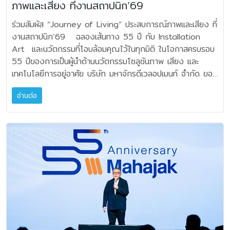
งานและปรับเปลี่ยนได้ตามต้องการ เพียงสับเปลี่ยน Power
(Black/Orange) ราคาปกติ 119,000 ราคาโปรโมชัน
ภาพและเสียง ที่งานสถาปนิก’69
Epson Official Store ทั้งโค้ดส่วนลดและของสมนาคุณสุดคุ้ม
ด้วยโครงสร้างที่มีน้ำหนักเบาผสานกับดีไซน์เฉพาะตัว ทำให้
Packs ก็สามารถยืดเวลาการใช้งานได้ โดย BandBox Trio
107,100 บาท JBL Studio Monitor JBL 4312M II BK
เฉพาะภายในงานนี้เท่านั้น นอกจากนี้ เอปสันยังนำเสนอแนวคิด
INZONE H6 Air เหมาะสำหรับการใช้งานต่อเนื่องยาวนาน
ร่วมสัมผัส “Journey of Living” ประสบการณ์ภาพและเสียง ที่
มาพร้อมแบตเตอรี่ที่สามารถเปลี่ยนได้เหมาะสำหรับการซ้อมหรือ
ราคาปกติ 29,900 ราคาโปรโมชัน 26,910 บาท JBL
ด้านความยั่งยืนผ่าน Epson EcoWaste ที่นำขวดหมึกใช้แล้วก
รองรับทุกเซสชันการเล่นเกมได้อย่างมั่นใจ โซนี่ได้ร่วมพัฒนา
งานสถาปนิก’69 ฉลองเส้นทาง 55 ปี กับ Installation
เล่นร่วม กันเป็นกลุ่ม นอกจากนี้ยังมาพร้อมปุ่มควบคุมบนตัว
4305P ราคาปกติ 95,900 ราคาโปรโมชัน 86,310 บาท
ลับมารีไซเคิลเป็นชุดโต๊ะเก้าอี้เพื่อส่งต่อให้โรงเรียน ตอกย้ำความ
ประสบการณ์เสียงร่วมกับทีมซาวด์ดีไซเนอร์จาก PlayStation
Art และนวัตกรรมที่โอบล้อมคุณไว้ในทุกมิติ ในโอกาสครบรอบ
เครื่อง ทำให้ผู้ใช้สามารถปรับแต่งเสียงได้อย่างแม่นยำโดยไม่
JBL 4329P ราคาปกติ 159,000 ราคาโปรโมชัน 143,100
มุ่งมั่นในการลดขยะและใช้ทรัพยากรอย่างคุ้มค่า ควบคู่กับการนำ
Studios ภายใต้ Sony Interactive Entertainment ผู้
55 ปีของการเป็นผู้นำด้านนวัตกรรมโซลูชันภาพ เสียง และ
ต้องพึ่งแอป เสียงจากผู้บริหาร "JBL BandBox ออกแบบมา
บาท JBL 4349 ราคาปกติ 259,000 ราคาโปรโมชัน
เสนอเทคโนโลยี Heat-Free ในกลุ่มเครื่องพิมพ์ Epson
สร้างสรรค์งานออกแบบเสียงสำหรับเกม PlayStation โดยได้
เทคโนโลยีการอยู่อาศัย บริษัท มหาจักรดีเวลอปเมนท์ จำกัด ขอ
ด้วยเป้าหมายเดียว นั่นคือการตอบสนองทุกความต้องการของนัก
233,100 บาท Integrated Amplifier Denon
WorkForce และ EcoTank M-Series ที่ช่วยประหยัดพลังงาน
ออกแบบโปรไฟล์เสียง “RPG/Adventure” ขึ้นมาโดยเฉพาะ
เชิญทุกท่านร่วมสัมผัสแนวคิด “Journey of Living” ภายใน
ดนตรีอย่างแท้จริง และผสานเข้ากับเทคโนโลยีที่ล้ำที่สุด และนี่คือ
PMA900HNE ราคาปกติ 35,900 ราคาโปรโมชัน 32,310
ลดค่าไฟ และเป็นมิตรต่อสิ่งแวดล้อม
เพื่อรองรับเกมแนว RPG และ Adventure ให้สามารถถ่ายทอด
อ่านต่อ
งาน สถาปนิก’69 (Architect Expo 2026) ที่ตั้งใจนำเสนอ
ผลลัพธ์! JBL BandBox คือลำโพงตัวแรกในโลกที่มี Stem AI
บาท JBL SA550 ราคาปกติ 72,900 ราคาโปรโมชัน
มิติของเสียงได้อย่างสมจริง เสมือนอยู่ในสตูดิโอบันทึกเสียงระดับ
ความเชี่ยวชาญด้านเทคโนโลยี ให้ผสานเข้ากับงานดีไซน์อย่าง
Algorithm อันล้ำสมัยอยู่ภายในตัวเครื่อง เทคโนโลยีนี้สามารถ
69,255 บาท JBL SA750 ราคาปกติ 79,900 ราคา
มืออาชีพ พร้อมมอบประสบการณ์การเล่นเกมที่ช่วยให้ผู้ใช้งานอิน
ลงตัว เพื่อส่งต่อแรงบันดาลใจใหม่ ๆ ให้กับสถาปนิก นัก
แยกและตัดเสียงร้องหรือเครื่องดนตรีออกจากเพลงใดก็ได้ทันที
โปรโมชัน 75,905 บาท JBL TT350 ราคาปกติ 37,900
ไปกับโลกของตัวละครได้มากยิ่งขึ้น ทั้งนี้ ผู้ใช้งานสามารถเข้าถึง
ออกแบบ และคนรักบ้าน ผ่านนวัตกรรมที่ตอบโจทย์การใช้ชีวิตยุค
โดยไม่ต้องพึ่งอินเทอร์เน็ตหรือ Cloud เลย นี่คือการก้าว
ราคาโปรโมชัน 34,110 บาท Turntable & Player: สัมผัส
ฟีเจอร์ดังกล่าวผ่านการเชื่อมต่อกับ INZONE Hub ด้วย USB-
ใหม่ สัมผัสการเดินทางผ่านงานศิลปะและเทคโนโลยี
กระโดดครั้งยิ่งใหญ่ที่ทำให้การซ้อม การพัฒนาฝีมือ และการแจ
เสียงแผ่นเสียงในแบบอนาล็อก Denon DP400
C Audio Box ซึ่งรองรับระบบเสียงรอบทิศทางเสมือนจริงแบบ
(Experience the Journey) ไฮไลต์ที่ห้ามพลาดสำหรับปีนี้คือ
มกับเพื่อนหรือเดี่ยวๆ ง่ายกว่าที่เคยคิดไว้" — เกรซ โก,
(Black/White) ราคาปกติ 19,900 ราคาโปรโมชัน 17,910
7.1 แชนแนล ควบคู่กับเทคโนโลยี 360 Spatial Sound for
การจัดแสดง Installation Art ที่ถ่ายทอดเรื่องราวตลอด 5
General Manager and Vice President, Consumer
บาท Denon DP450USB (Black/White) ราคาปกติ
Gaming เพื่อยกระดับประสบการณ์การเล่นเกมให้สมจริงและเหนือ
ทศวรรษผ่าน “ปลายนิ้วสัมผัส 55 รูปแบบ” ระบบอินเทอร์แอคทีฟ
Audio, Harman Asia Pacific ทั้ง JBL BandBox Solo
25,900 ราคาโปรโมชัน 23,310 บาท Denon DP3000NE
ชั้นในทุกมิติของเสียง นอกจากนี้ INZONE H6 Air ยังมาพร้อม
ที่เชื่อมต่อการรับรู้เข้ากับเทคโนโลยี “Immersive Sound” มอบ
และ JBL BandBox Trio วางจำหน่ายแล้ววันนี้ที่ตัวแทนจำหน่าย
ราคาปกติ 75,900 ราคาโปรโมชัน 72,105 บาท Denon
ไมโครโฟนแบบคาร์ดิออยด์ (Cardioid) ที่สามารถปรับระดับได้
ประสบการณ์เสียงรอบทิศทางที่จะโอบล้อมคุณไว้ทุกมิติ สะท้อนให้
ทั่วประเทศ โดย JBL Bandbox Solo ราคา 9,900 บาท และ
DNP800NE ราคาปกติ 19,900 ราคาโปรโมชัน 17,910
ช่วยถ่ายทอดเสียงพูดได้อย่างชัดเจนและเป็นธรรมชาติ โดย
เห็นถึง พลังของนวัตกรรมที่หลอมรวมเป็นส่วนหนึ่งของงาน
JBL Bandbox Trio ราคา 26,900 บาท ฟีเจอร์ของ JBL
บาท Denon DN-P2000NE ราคาปกติ 55,900 ราคา