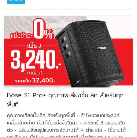
บริษัท เอปสัน (ประเทศไทย) จำกัด ร่วมเป็นพันธมิตรด้าน
มั่นใจของเอปสันในคุณภาพของผลิตภัณฑ์ เทคโนโลยีหัวพิมพ์
Q® driver แบบเรียลไทม์ และส่งข้อมูลไปยังแอมป์เฉพาะทันที
เทคโนโลยีการพิมพ์ในงานเปิดตัวกล้อง Sony Alpha 7R VI
PrecisionCore และมาตรฐานการบริการหลังการขาย เพื่อให้ผู้
เพื่อควบคุมเบสให้แม่นยำ ลดความผิดเพี้ยน และเผยรายละเอียด
กล้องฟูลเฟรมมิเรอร์เลสความละเอียดสูงรุ่นล่าสุดของโซนี่ ซึ่งได้
บริโภคใช้งานได้อย่างมั่นใจและไร้กังวลตลอดการใช้งาน” ภาย
เสียงได้ชัดเจนยิ่งขึ้น คงความชัดเจนในทุกระดับเสียง ด้วย
รับความสนใจจากสื่อมวลชนสายเทคโนโลยี ช่างภาพ ครีเอเตอร์
ใต้แคมเปญ ‘พิมพ์สบายยย ไร้กังวล’ เอปสันมอบการรับประกัน
Music Integrity Engine® (MIE) LS LUXE มอบรายละเอียด
อินฟลูเอนเซอร์ และผู้ที่ชื่นชอบการถ่ายภาพเข้าร่วมงานเป็นจำนวน
สูงสุด 5 ปี สำหรับลูกค้าที่ซื้อเครื่องพิมพ์ EcoTank ทุกรุ่น
ความแม่นยำ และโทนเสียงที่สมดุล แม้ฟังในระดับเสียงต่ำหรือใช้
มาก เพื่อสัมผัสศักยภาพของเทคโนโลยีการถ่ายภาพและงานพิมพ์
ตั้งแต่วันที่ 1 กรกฎาคม 2569 และลงทะเบียนผลิตภัณฑ์ผ่าน
งานต่อเนื่อง ฮาร์ดแวร์ขั้นสูงทำงานร่วมกับซอฟต์แวร์อัจฉริยะ
คุณภาพระดับมืออาชีพในพื้นที่เดียวกัน โดยเอปสันนำโซลูชันการ
MyEpson ภายใน 14 วันนับจากวันที่ซื้อ โดยการรับประกัน
เพื่อรักษาความชัดเจนของเสียงในทุกระดับเสียง Music
พิมพ์ภาพคุณภาพระดับมืออาชีพมาถ่ายทอดศักยภาพของกล้อง
ครอบคลุมทั้งตัวเครื่องและหัวพิมพ์ตามเงื่อนไขที่บริษัทกำหนด
Integrity Engine® (MIE) เทคโนโลยีเฉพาะของ KEF ใช้อัล
ผ่านผลงานภาพถ่ายที่คมชัด สีสันสมจริง และเก็บทุกรายละเอียด
นายยรรยง กล่าวต่อว่า ตลาดเครื่องพิมพ์สำหรับการทำงานแบบ
กอริทึมประมวลผลสัญญาณดิจิทัลที่ปรับจูนอย่างละเอียด เพื่อคง
ได้อย่างครบถ้วน เพื่อให้ผู้ร่วมงานได้สัมผัสคุณภาพของภาพถ่าย
Hybrid Working และ Home Office มีการเติบโตอย่างต่อ
ความคมชัดและประสิทธิภาพเสียง แม้แอมป์ต้องทำงานหนักขึ้น
ได้อย่างสมบูรณ์แบบ ภายในงาน เอปสันร่วมจัดแสดงผล
เนื่อง โดยเฉพาะกลุ่ม Solopreneur และ SOHO ที่กำลังขยาย
แอมป์ 100W Class AB และ 280W Class D current-
งานภาพถ่ายจากฝีมือช่างภาพคนดัง 3 ท่าน ได้แก่ ธาดา วารีช,
ตัวอย่างรวดเร็ว และต้องการเครื่องพิมพ์ประสิทธิภาพสูง ทนทาน
drive amplifier ต่อหนึ่งลำโพง ช่วยให้ LS LUXE มีกำลังขับ
อติพจน์ ศรีสุคนธ์ และรชฎ วิสราญกุล ผ่านผลงานภาพถ่ายที่
ใช้งานง่าย ที่สำคัญต้องรองรับการเชื่อมต่อและการสั่งพิมพ์ได้
Bose S1 Pro+ คุณภาพเสียงชั้นเลิศ สำหรับทุก
สูง ความผิดเพี้ยนต่ำ และถ่ายทอดเสียงได้อย่างมีไดนามิก การ
บันทึกด้วยกล้อง Sony Alpha 7R VI และถ่ายทอดสู่ภาพพิมพ์
หลากหลายช่องทาง และยังต้องช่วยลดต้นทุนการพิมพ์ เอปสัน
เชื่อมต่อครบครันบน W2 Wireless Platform ของ KEF
พื้นที่
ด้วยโซลูชันการพิมพ์ภาพระดับมืออาชีพของเอปสัน ช่วยถ่ายทอด
จึงเปิดตัว EcoTank รุ่นใหม่พร้อมกันถึง 8 รุ่นในวันนี้ เพื่อมา
รองรับเสียงคุณภาพสูงแบบ lossless สูงสุด 24-bit/384kHz
สีสัน รายละเอียด และมิติของภาพได้อย่างคมชัด สมจริง ทำให้ผู้
ตอบโจทย์ความต้องการของลูกค้ากลุ่มนี้โดยเฉพาะ ซึ่งประกอบ
คุณภาพเสียงชั้นเลิศ สำหรับทุกพื้นที่ • ลำโพงอเนกประสงค์
และระบบเสียงหลายห้องทั่วบ้าน ผ่าน W2 Wireless Platform
เข้าชมสามารถสัมผัสอารมณ์และเรื่องราวที่ช่างภาพต้องการ
ด้วย L1310, L1350, L3310, L3350, L3316, L3356,
เคลื่อนย้ายง่าย หิ้วได้ด้วยมือจับในตัว • มิกเซอร์ 3 แชนเนลใน
ของ KEF ที่สตรีมเพลงจากบริการชั้นนำได้โดยตรง เช่น Tidal,
สื่อสารได้ใกล้เคียงกับภาพต้นฉบับมากที่สุด นอกจากการจัด
L5390 และ L5396 Epson EcoTank รุ่นใหม่ ทั้ง 8 รุ่น
ตัว • ปรับเปลี่ยนรูปแบบการจัดวางได้ 4 ตำแหน่ง • ใช้งานได้
Amazon Music, Qobuz, Deezer, Spotify Connect,
แสดงผลงานภาพถ่ายแล้ว เอปสันยังจัดกิจกรรมพิมพ์ภาพที่ระลึก
ได้รับการพัฒนาประสิทธิภาพการใช้งานในหลายด้าน เพื่อมอบ