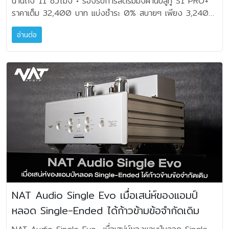
นานถึง 11 ชั่วโมง • รองรับการสตรีมมิ่งผ่านบลูทู S1 PRO+
Tidal Connect, QPlay, AirPlay และ Google Cast LS
ภายในงาน เพื่อให้สื่อมวลชนและผู้เข้าร่วมงานได้สัมผัสคุณภาพ
ความสะดวกและคล่องตัวให้กับผู้ใช้ โดยรุ่น L1350, L3350,
ราคาเต็ม 32,400 บาท แบ่งชำระ 0% สบายๆ เพียง 3,240
LUXE ยังรองรับการเชื่อมต่อแบบมีสาย ทั้ง HDMI eARC,
ของงานพิมพ์จากภาพถ่ายจริง และเห็นถึงศักยภาพของ
L3356, L5390 และ L5396 สามารถพิมพ์งานผ่านสมาร์ตโฟน
บาท/เดือน ก็เป็นเจ้าของ ได้แล้ววันนี้ • ให้คุณแบ่งชำระสินค้า
analogue, optical และ coaxial สำหรับทีวี เครื่องเล่น CD
เทคโนโลยีการพิมพ์ในการถ่ายทอดรายละเอียดของภาพ ตั้งแต่
และแท็บเล็ตได้อย่างง่ายดายด้วย Apple AirPrint, Mopria
อ่านต่อ
อัศวโสภณทุกรุ่นทุกแบรนด์ได้ง่ายๆ * ผ่อน 0% นานสูงสุด
และเครื่องเล่นเกม พร้อมช่องต่อ subwoofer แยกในลำโพง
โทนสี แสง เงา ไปจนถึงพื้นผิวและอารมณ์ของภาพได้อย่างครบ
และ LINE Print ทั้งยังใช้งานร่วมกับแอปพลิเคชัน Epson
10 เดือน * เลือกระยะเวลาแบ่งชำระได้เอง 3 เดือน, 4 เดือน, 6
แต่ละข้าง และรองรับการสตรีมจาก NAS drives หรือ music
ถ้วน เสริมประสบการณ์จากการรับชมภาพบนหน้าจอสู่การชื่นชม
Smart Panel เพื่อสั่งพิมพ์ สแกนเอกสาร และถ่ายสำเนา รวม
เดือน หรือ 10 เดือน • ที่ร้านอัศวโสภณทุกสาขา Website
servers ในรูปแบบ lossless สูงสุด 24-bit/384kHz PCM
ภาพพิมพ์คุณภาพระดับนิทรรศการภาพถ่าย ในฐานะผู้นำ
ถึงตรวจสอบระดับหมึกและสถานะเครื่องพิมพ์ ขณะที่รุ่น L5390
www.asavasopon.co.th Line: @asavasopon
และ DSD ประสบการณ์ฟังที่ปรับได้ตามใจ ควบคุมและตั้งค่าได้
ตลาดเครื่องพิมพ์ภาพถ่ายเชิงพาณิชย์และอุตสาหกรรม เอปสัน
และ L5396 ยังมาพร้อมระบบป้อนเอกสารอัตโนมัติ (ADF) ช่วย
#Asavasopon #อัศวโสภณผู้นำแห่งเทคโนโลยีเครื่องเสียง
อย่างง่ายดาย LS LUXE ตั้งค่าและปรับแต่งเสียงได้ง่ายผ่าน
มุ่งมั่นพัฒนาเทคโนโลยีการพิมพ์ที่สามารถถ่ายทอดคุณภาพของ
เพิ่มประสิทธิภาพในการสแกนและถ่ายสำเนาเอกสารหลายหน้า ตอบ
อัจฉริยะ #boseprofessional #boses1pro #ซื้อboseซื้อ
KEF Connect App เลือกโหมด “Normal” เพื่อรับคำแนะนำที
ภาพถ่ายได้อย่างเที่ยงตรง เพื่อสนับสนุนการทำงานของช่างภาพ
โจทย์ผู้ประกอบการและสำนักงานที่ต้องการความรวดเร็วในการ
ที่อัศวโสภณ #ของแท้ต้องอัศวโสภณ
ละขั้นตอน หรือโหมด “Expert” เพื่อปรับค่า EQ อย่างละเอียด
ครีเอเตอร์ และผู้สร้างสรรค์ผลงาน ให้สามารถนำเสนอภาพถ่ายได้
ทำงาน เครื่องพิมพ์ทุกรุ่นใช้ขวดหมึกความจุสูงขนาด 65
Advanced Room EQ DSP ช่วยปรับเสียงให้เข้ากับห้องโดย
อย่างสมบูรณ์ตามเจตนารมณ์ของผู้สร้างสรรค์ พร้อมเดินหน้า
มิลลิลิตร รองรับการพิมพ์ด้วยหมึกดำได้สูงสุด 4,700 หน้า
อัตโนมัติ พร้อมพรีเซ็ตสำหรับ subwoofer ของ KEF ผู้ใช้
ร่วมมือกับพันธมิตรในอุตสาหกรรมภาพถ่ายอย่างต่อเนื่อง เพื่อ
และหมึกสีสูงสุด 7,500 หน้า พร้อมขวดหมึกระบบคีย์ล็อคที่ช่วย
สามารถควบคุมระดับเสียง เลือกแหล่งสัญญาณ และจัดการการ
ผลักดันนวัตกรรมที่เชื่อมโยงเทคโนโลยีการถ่ายภาพและการพิมพ์
ป้องกันการเติมหมึกผิดช่อง ลดการหกเลอะเทอะ และทำให้การเติม
ตั้งค่าผ่านแอปหรือ C3 Remote ได้อย่างสะดวก โดยไม่จำเป็น
เข้าด้วยกัน และยกระดับประสบการณ์ของผู้ใช้งานในทุกมิติ
หมึกสะดวกยิ่งขึ้น นอกจากนี้ ตัวเครื่องยังได้รับการออกแบบให้มี
ต้องมีความเชี่ยวชาญด้านเทคนิค สีผลิตภัณฑ์และอุปกรณ์
ความทนทานเป็นพิเศษ จึงมาพร้อมการรับประกันการพิมพ์สูงสุด
เสริม LS LUXE มีให้เลือก 3 สี ได้แก่ Dusk Titanium,
NAT Audio Single Evo เมื่อเสน่ห์ของแอมป์
ถึง 50,000 หน้า อีกทั้งยังติดตั้งกล่องบำรุงรักษา
Eclipse Black และ Mineral White มาพร้อม C3 Remote
(Maintenance Box) ที่ผู้ใช้สามารถถอดเปลี่ยนได้ด้วยตนเอง
หลอด Single-Ended ได้ก้าวข้ามข้อจำกัดเดิม
ที่ใช้แผ่นอะลูมิเนียมพรีเมียม ปุ่มเรืองแสง และปุ่ม favourite ที่
รวมถึงระบบ Semi-Automatic Print Adjustment ที่ผสาน
ปรับแต่งได้ เพื่อให้การควบคุมในชีวิตประจำวันสอดรับกับตัวระบบ