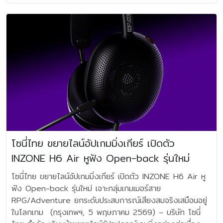
เทคโนโลยี AI แยก เสียงร้องและเสียงเครื่องดนตรีแบบเรียลไทม์
Denon Home Amp ราคาปกติ 19,900 ราคาโปรโมชัน
EcoTank L15150 เข้ามาสนับสนุนการทำงานของทีมจัดการ
สุญญากาศได้อย่างงดงาม ทั้งในด้านวิศวกรรมและในด้านดนตรี
Acoustic Lens Waveguide ของ JBL ● Attenuator
พร้อมเสียงคุณภาพตามแบบฉบับของ JBL รวมถึงเอฟเฟกต์และ
17,910 บาท Denon Home Sub ราคาปกติ 22,900 ราคา
แข่งขัน ไม่ว่าจะเป็นการพิมพ์เอกสารการแข่งขัน สกอร์การ์ด
สอบถามเพิ่มเติมได้ที่ Sound Box ชั้น 3 ฟอร์จูน ทาวน์ โทร.
ปรับระดับ Mid และ High Frequency ได้จากแผงหน้าลำโพง
เครื่องมือซ้อมครบครัน ด้วยลำโพงพกพาที่พกไปได้ ทุกที่อย่าง
โปรโมชัน 20,610 บาท Denon Home Special Set ราคา
ตารางการแข่งขัน และเอกสารด้านการจัดการต่างๆ ซึ่งต้อง
089-920-8297 คุณโจ้ ตัวแทนจำหน่าย HiFi House โทร.
เพื่อให้ผู้ใช้ Fine-tune เสียงให้เข้ากับห้องและรสนิยมส่วนตัว
อิสระ และฟีเจอร์ระดับมืออาชีพที่ออกแบบมาเพื่อศิลปิน Bandbox
ปกติ 68,980 ราคาโปรโมชัน 56,900 บาท **จำกัด 55
อาศัยความถูกต้อง รวดเร็ว และความพร้อมใช้งานตลอดเวลา
096-978-7424 คุณเอ็ม HiFi 99 โทร. 081-999-1699
รองรับการใช้งานในรูปแบบ Bi-wire และ Bi-amp ผ่าน Gold-
ทำให้คุณสามารถซ้อม เล่น และสร้างสรรค์เพลง ได้ทุกที่เมื่อ
เครื่องตลอดแคมเปญสำหรับบางรุ่น Denon AV Receiver:
โดยเครื่องพิมพ์ที่นำมาใช้ยังใช้เทคโนโลยี Heat-Free
คุณนะ Inter HiFi โทร. 094-124-2732 คุณโมท TSV โทร.
Plated Binding Posts คู่ พร้อม Impedance 4 โอห์มที่เป็น
ต้องการ เทคโนโลยีแยกเสียงร้องและเสียงเครื่องดนตรีขับ
หัวใจของระบบ Home Theater** 55 เครื่องแรก ลดสูงสุด
Technology ที่ช่วยลดการใช้พลังงานและลดผลกระทบต่อสิ่ง
081-657-3397 คุณท็อป Audi Home HiFi โทร. 089-
มิตรกับแอมป์หลากหลายรุ่น Collector's Edition ที่แท้จริง
เคลื่อนด้วย AI หัวใจสำคัญของ BandBox คือเทคโนโลยี
25% Denon AVCX8500H ราคาปกติ 179,000 ราคา
แวดล้อม สอดคล้องกับแนวคิดด้านความยั่งยืนของทั้งเอปสันและ
028-7117 คุณตั้ม Audio Mate โทร. 081-869-3613
L100 Classic 80 ถูกผลิตเพียง 800 คู่เท่านั้นทั่วโลก และมี
Stem AI เทคโนโลยีแยกเสียงร้องและเสียงเครื่องดนตรีอัจฉริยะ
โปรโมชัน 152,150 บาท Denon AVCX6700H ราคาปกติ
พันธมิตรผู้จัดการแข่งขัน ที่ให้ความสำคัญกับการดำเนินกิจกรรม
คุณปัน Turntable One โทร. 084-814-9011 คุณพิทักษ์
เพียง 15 คู่ในประเทศไทย โดยแต่ละคู่มาพร้อมป้ายหมายเลข
ที่จะทำให้คุณแยก หรือตัดเสียงร้อง เสียงกีตาร์หรือ เสียงกลอง
96,900 ราคาโปรโมชัน 77,520 บาท Denon
อย่างรับผิดชอบต่อสังคมและสิ่งแวดล้อม นอกเหนือจาก
MAS HIFI โทร. 081-9820282 คุณมาศ
เฉพาะที่ระบุลายเซ็นของ Chris Hagen วิศวกรหลักของระบบนี้
ได้แบบเรียลไทม์จากเพลงใดก็ได้โดยตรงบนอุปกรณ์ ไม่ว่าคุณ
AVRX250BT ราคาปกติ 12,900 ราคาโปรโมชัน 10,965
โซลูชันด้านการพิมพ์ เอปสันยังมีเทคโนโลยีด้านการฉายภาพที่
ทุกชุดจัดส่งมาพร้อม JS-150 Speaker Stands และบรรจุใน
จะฝึกเล่นเพลงคนเดียว ซ้อมกับเพื่อนๆ หรือสร้างสรรค์ดนตรีจาก
บาท Denon AVRX580BT ราคาปกติ 19,900 ราคา
สามารถนำไปประยุกต์ใช้กับธุรกิจกอล์ฟและการฝึกซ้อมกีฬาได้
กล่องไม้พิเศษที่ออกแบบมาอย่างประณีต สะท้อนถึงคุณค่าและ
เพลงโปรด BandBox ช่วยให้คุณสร้าง backing track จาก
โปรโมชัน 16,915 บาท Denon AVRX1800H ** ราคาปกติ
เช่น Epson Laser Projector สำหรับระบบ Golf Simulator
โซนี่ไทย ขยายไลน์อัปเกมมิ่งเกียร์ เปิดตัว
ความเอกลักษณ์ของ Anniversary Edition อย่างแท้จริง
ทุกเพลงได้อย่างง่ายดาย ด้วยการแยกเสียงแบบเรียลไทม์ของ
28,900 ราคาโปรโมชัน 21,675 บาท Denon
ซึ่งกำลังได้รับความนิยมเพิ่มขึ้นในกลุ่มสนามกอล์ฟและศูนย์ฝึก
ราคาและช่องทางจำหน่าย JBL L100 Classic 80 วาง
INZONE H6 Air หูฟัง Open-back รุ่นใหม่
ระบบ AI Stem ทำให้นักดนตรีสามารถจัดการ และปรับแต่งการ
AVRX2800H ** ราคาปกติ 39,900 ราคาโปรโมชัน
ซ้อมแบบ Indoor Golf โดยสามารถฉายภาพสนามกอล์ฟเสมือน
จำหน่ายแล้ววันนี้ที่ JBL Thailand, Mahajak และร้านที่ร่วม
ซ้อมได้อย่างเหนือชั้น มากกว่าการเล่นดนตรีไปพร้อมกับเพลง
29,925 บาท Denon AVCX3800H ** ราคาปกติ 55,900
จริงได้อย่างคมชัด สีสันสมจริง และรองรับการใช้งานต่อเนื่องได้
โซนี่ไทย ขยายไลน์อัปเกมมิ่งเกียร์ เปิดตัว INZONE H6 Air หู
รายการทั่วประเทศ (จำนวนจำกัด) ในราคา 250,000 บาท ต่อ
โปรดของคุณ คือการที่คุณสามารถให้ทุกโน้ตที่ซ้อมเป็นส่วนหนึ่ง
ราคาโปรโมชัน 41,925 บาท Denon AVCX4800H **
อย่างมีประสิทธิภาพ “เอปสันมองว่าเทคโนโลยีไม่ได้เป็นเพียง
ฟัง Open-back รุ่นใหม่ เจาะกลุ่มเกมเมอร์สาย
คู่ ติดตามข้อมูลเพิ่มเติมได้ที่ www.JBLThailand.com
ของมิกซ์พร้อม backing track ที่ใช่มาซัพพอร์ตเพื่อเพิ่ม
ราคาปกติ 84,900 ราคาโปรโมชัน 63,675 บาท Denon
เครื่องมือสนับสนุนการทำงาน แต่ยังเป็นส่วนสำคัญในการช่วยยก
RPG/Adventure ยกระดับประสบการณ์เสียงสมจริงเสมือนอยู่
Facebook / Instagram / TikTok: JBLThailand แฮชแท็ก
ประสบการณ์การเล่นดนตรีให้มากกว่าที่เคย พลังเสียงอันโดด
AVCX6800H ** ราคาปกติ 98,900 ราคาโปรโมชัน
ระดับทั้งการจัดการแข่งขัน การฝึกซ้อมของนักกีฬา และ
ในโลกเกม (กรุงเทพฯ, 5 พฤษภาคม 2569) – บริษัท โซนี่
อย่างเป็นทางการ: #JBL
เด่นจาก JBL ที่พกพาได้ทุกที่ ด้วยเสียงทรงพลังที่กว้างและ
74,175 บาท **จำนวนจำกัด 55 เครื่องตลอดแคมเปญ Home
ประสบการณ์ของผู้ชมกีฬาไปพร้อมกัน ขณะเดียวกันยังช่วยเปิด