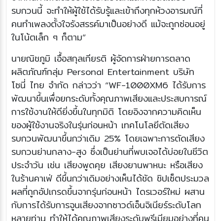
รบกวนนี้ จะทำให้ผู้ใช้ได้รับรู้และเข้าถึงทุกห้วงอารมณ์ที่
คนทำเพลงตั้งใจรังสรรค์มาเป็นอย่างดี แม้จะถูกซ่อนอยู่
ในโน้ตเล็ก ๆ ก็ตาม”
นายณิชภูมิ เอื้อสกุลเกียรติ ผู้จัดการฝ่ายการตลาด
ผลิตภัณฑ์กลุ่ม Personal Entertainment บริษัท
โซนี่ ไทย จำกัด กล่าวว่า “WF-1000XM6 ได้รับการ
พัฒนาขึ้นเพื่อยกระดับทั้งคุณภาพเสียงและประสบการณ์
การใช้งานให้ดียิ่งขึ้นในทุกมิติ โดยอิงจากความคิดเห็น
ของผู้ใช้งานจริงในรุ่นก่อนหน้า เทคโนโลยีตัดเสียง
รบกวนพัฒนาขึ้นกว่าเดิม 25% โดยเฉพาะการตัดเสียง
รบกวนย่านกลาง-สูง ซึ่งเป็นย่านที่พบเจอได้บ่อยในชีวิต
ประจำวัน เช่น เสียงพูดคุย เสียงยานพาหนะ หรือเสียง
ในร้านคาเฟ่ ดีขึ้นกว่าเดิมอย่างเห็นได้ชัด ชิปเซ็ตประมวล
ผลที่ถูกอัปเกรดขึ้นจากรุ่นก่อนหน้า ไดรเวอร์ใหม่ ผสาน
กับการได้รับการจูนเสียงจากซาวด์เอ็นจิเนียร์ระดับโลก
หลายท่าน ทำให้ได้คุณภาพเสียงระดับพรีเมียมอย่างที่คน