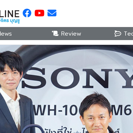
ews
Review
Tec