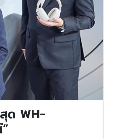
่าสุด WH-
์”