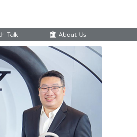
h Talk
About Us