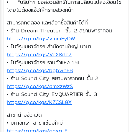
• *บริษัทฯ ขอสงวนสิทธิ์ในการเปลี่ยนแปลงเงื่อนไข
โดยไม่ต้องแจ้งให้ทราบล่วงหน้า
สามารถทดลอง และเลือกซื้อสินค้าได้ที่
• ร้าน Dream Theater ชั้น 2 สยามพารากอน
https://g.co/kgs/vmmEyDW
• โชว์รูมมหาจักรฯ สำนักงานใหญ่ นานา
https://g.co/kgs/VcXKdc7
• โชว์รูมมหาจักรฯ รามคำแหง 151
https://g.co/kgs/bg6whEB
• ร้าน Sound City สยามพารากอน ชั้น 2
https://g.co/kgs/amxzWzS
• ร้าน Sound City EMQUARTIER ชั้น 3
https://g.co/kgs/KZCSL9X
สาขาต่างจังหวัด
• มหาจักรฯ สาขาเชียงใหม่
https://g.co/kgs/qnxgJFj