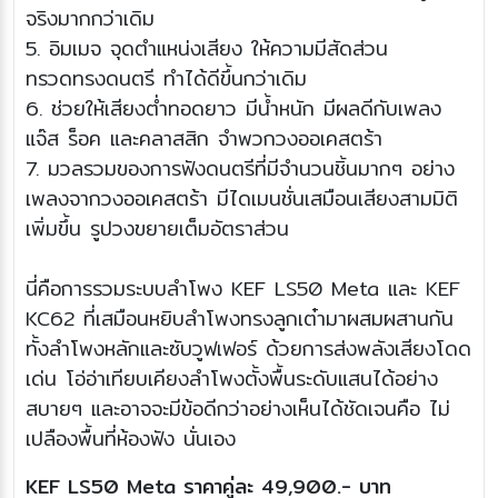
จริงมากกว่าเดิม
5. อิมเมจ จุดตำแหน่งเสียง ให้ความมีสัดส่วน
ทรวดทรงดนตรี ทำได้ดีขึ้นกว่าเดิม
6. ช่วยให้เสียงต่ำทอดยาว มีน้ำหนัก มีผลดีกับเพลง
แจ๊ส ร็อค และคลาสสิก จำพวกวงออเคสตร้า
7. มวลรวมของการฟังดนตรีที่มีจำนวนชิ้นมากๆ อย่าง
เพลงจากวงออเคสตร้า มีไดเมนชั่นเสมือนเสียงสามมิติ
เพิ่มขึ้น รูปวงขยายเต็มอัตราส่วน
นี่คือการรวมระบบลำโพง KEF LS50 Meta และ KEF
KC62 ที่เสมือนหยิบลำโพงทรงลูกเต๋ามาผสมผสานกัน
ทั้งลำโพงหลักและซับวูฟเฟอร์ ด้วยการส่งพลังเสียงโดด
เด่น โอ่อ่าเทียบเคียงลำโพงตั้งพื้นระดับแสนได้อย่าง
สบายๆ และอาจจะมีข้อดีกว่าอย่างเห็นได้ชัดเจนคือ ไม่
เปลืองพื้นที่ห้องฟัง นั่นเอง
KEF LS50 Meta ราคาคู่ละ 49,900.- บาท